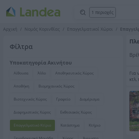
1 περιοχές
Αρχική
Νομός Κορινθίας
Επαγγελματικοί Χώροι
Επαγγελ
Πλε
Φίλτρα
Βρέ
Υποκατηγορία Ακινήτου
Για 
Αίθουσα
Άλλο
Αποθηκευτικός Χώρος
κτλ,
Αποθήκη
Βιομηχανικός Χώρος
Βιοτεχνικός Χώρος
Γραφείο
Διαμέρισμα
Διαφημιστικός Χώρος
Εκθεσιακός Χώρος
Επαγγελματικό Κτίριο
Κατάστημα
Κτήριο
Ξενοδοχειακή Μονάδα
Χώρος
Άγνωστο