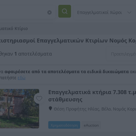
ματικό Κτίριο
ιστηριασμοί Επαγγελματικών Κτιρίων Νομός Κορ
θηκαν
1
αποτελέσματα
να
αφαιρέσετε από τα αποτελέσματα τα ειδικά δικαιώματα
ακι
 πατήστε
εδώ
Επαγγελματικά κτήρια 7.308 τ.μ
στάθμευσης
Θέση Προφήτης Ηλίας, Βέλο, Νομός Κορ
Χρηματοδότηση
eAuction