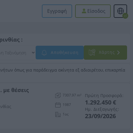
Εγγραφή
Είσοδος
el
ινθίας :
Xάρτης
Αποθήκευση
νήτων όπως για παράδειγμα ακίνητα εξ αδιαιρέτου, επικαρπία
. με θέσεις
Πρώτη Προσφορά:
7307.97 m²
1.292.450 €
1987
ινθίας
Ημ. Διεξαγωγής:
1ος
23/09/2026