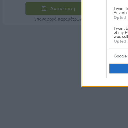
Ανανέωση
I want 
Advertis
Opted 
Επαναφορά παραμέτρων
I want t
of my P
was col
Opted 
Google 