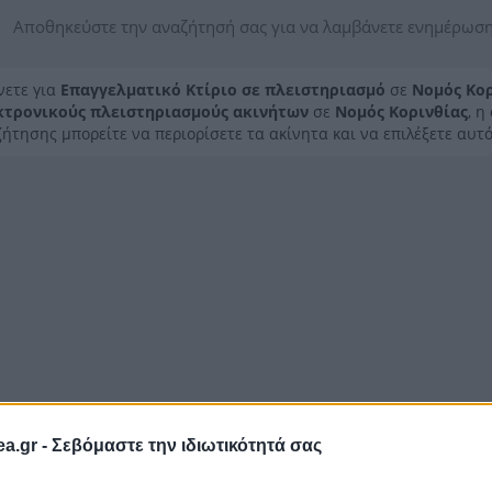
Αποθηκεύστε την αναζήτησή σας για να λαμβάνετε ενημέρωση
νετε για
Επαγγελματικό Κτίριο σε πλειστηριασμό
σε
Νομός Κορ
κτρονικούς πλειστηριασμούς ακινήτων
σε
Νομός Κορινθίας
, 
ήτησης μπορείτε να περιορίσετε τα ακίνητα και να επιλέξετε αυτό
a.gr -
Σεβόμαστε την ιδιωτικότητά σας