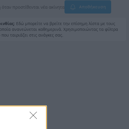
 όταν προστίθενται νέα ακίνητα
Αποθήκευση
ινθίας
; Εδώ μπορείτε να βρείτε την επίσημη λίστα με τους
η οποία ανανεώνεται καθημερινά. Χρησιμοποιώντας τα φίλτρα
 που ταιριάζει στις ανάγκες σας.