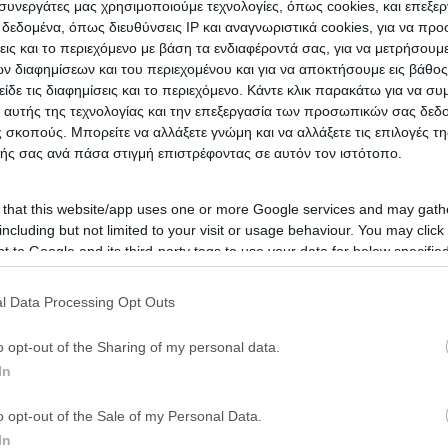
ι συνεργάτες μας χρησιμοποιούμε τεχνολογίες, όπως cookies, και επεξε
εδομένα, όπως διευθύνσεις IP και αναγνωριστικά cookies, για να πρ
σεις και το περιεχόμενο με βάση τα ενδιαφέροντά σας, για να μετρήσουμ
 διαφημίσεων και του περιεχομένου και για να αποκτήσουμε εις βάθο
είδε τις διαφημίσεις και το περιεχόμενο. Κάντε κλικ παρακάτω για να σ
 αυτής της τεχνολογίας και την επεξεργασία των προσωπικών σας δεδ
 σκοπούς. Μπορείτε να αλλάξετε γνώμη και να αλλάξετε τις επιλογές τη
ής σας ανά πάσα στιγμή επιστρέφοντας σε αυτόν τον ιστότοπο.
 that this website/app uses one or more Google services and may gath
including but not limited to your visit or usage behaviour. You may click 
 to Google and its third-party tags to use your data for below specifi
ogle consent section.
l Data Processing Opt Outs
o opt-out of the Sharing of my personal data.
In
o opt-out of the Sale of my Personal Data.
In