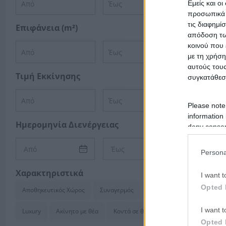
Εμείς και ο
προσωπικά δ
τις διαφημί
Επιφάνεια (m²)
απόδοση των
κοινού που 
με τη χρήση
αυτούς τους
Τιμή Εκκίνησης
συγκατάθεσ
Please note
information 
Ημερομηνία Διενέργειας
deny consent
in below Go
Persona
Χαρακτηριστικά
I want t
Opted 
Αποθηκευτικός Χώρος
Συναγερμός
Κλιματισμός
I want t
Luxury
Ακίνητο με θέα
Κοντά σε θάλασσα
Opted 