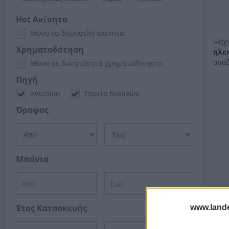
Hot Ακίνητα
Μόνο τα δημοφιλή ακίνητα
Ψάχ
Χρηματοδότηση
ηλε
αναζ
Μόνο με δυνατότητα χρηματοδότησης
Πηγή
eAuction
Ταμείο Νομικών
Όροφος
Μπάνια
Έτος Κατασκευής
www.lande