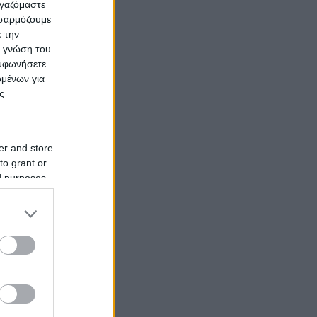
ργαζόμαστε
οσαρμόζουμε
ε την
ς γνώση του
υμφωνήσετε
ομένων για
ς
er and store
to grant or
ed purposes