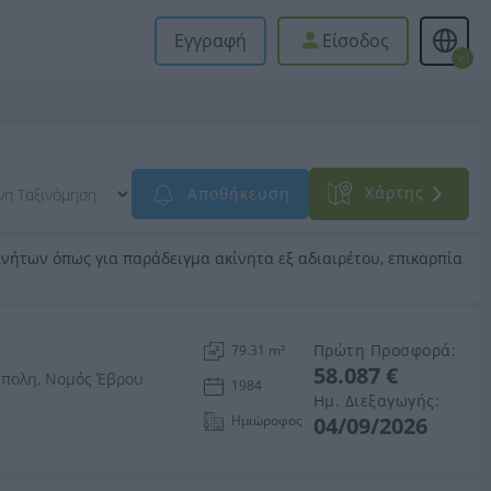
Εγγραφή
Είσοδος
el
Xάρτης
Αποθήκευση
νήτων όπως για παράδειγμα ακίνητα εξ αδιαιρέτου, επικαρπία
Πρώτη Προσφορά:
79.31 m²
58.087 €
ύπολη, Νομός Έβρου
1984
Ημ. Διεξαγωγής:
Ημιώροφος
04/09/2026