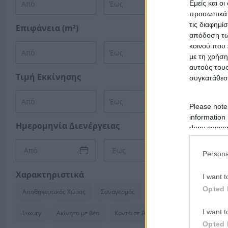
Εμείς και ο
προσωπικά δ
τις διαφημί
Επιφάνεια (m²)
απόδοση των
κοινού που 
με τη χρήση
αυτούς τους
Τιμή Εκκίνησης
συγκατάθεσ
Please note
information 
Ημερομηνία Διενέργειας
deny consent
in below Go
Persona
Χαρακτηριστικά
I want t
Opted 
Αποθηκευτικός Χώρος
Συναγερμός
Κλιματισμός
I want t
Luxury
Ακίνητο με θέα
Κοντά σε θάλασσα
Opted 