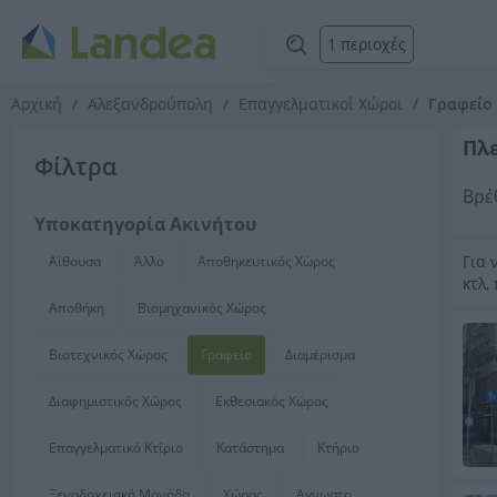
1 περιοχές
Αρχική
Αλεξανδρούπολη
Επαγγελματικοί Χώροι
Γραφείο
Πλ
Φίλτρα
Βρέ
Υποκατηγορία Ακινήτου
Για 
Αίθουσα
Άλλο
Αποθηκευτικός Χώρος
κτλ,
Αποθήκη
Βιομηχανικός Χώρος
Βιοτεχνικός Χώρος
Γραφείο
Διαμέρισμα
Διαφημιστικός Χώρος
Εκθεσιακός Χώρος
Επαγγελματικό Κτίριο
Κατάστημα
Κτήριο
Ξενοδοχειακή Μονάδα
Χώρος
Άγνωστο