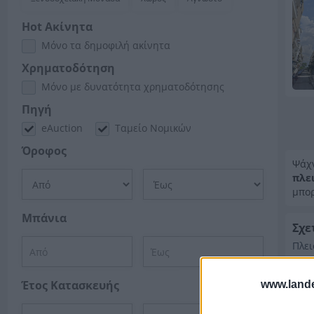
Hot Ακίνητα
Μόνο τα δημοφιλή ακίνητα
Χρηματοδότηση
Μόνο με δυνατότητα χρηματοδότησης
Πηγή
eAuction
Ταμείο Νομικών
Όροφος
Ψάχ
πλε
μπορ
Μπάνια
Σχε
Πλε
Έτος Κατασκευής
www.lande