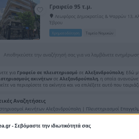
Γραφείο 95 τ.μ.
Λεωφόρος Δημοκρατίας & Ψαρρών 13, Α
Έβρου
Χρηματοδότηση
Ταμείο Νομικών
Αποθηκεύστε την αναζήτησή σας για να λαμβάνετε ενημέρωση
νετε για
Γραφείο σε πλειστηριασμό
σε
Αλεξανδρούπολη
; Εδώ 
ιστηριασμούς ακινήτων
σε
Αλεξανδρούπολη
, η οποία ανανεών
είτε να περιορίσετε τα ακίνητα και να επιλέξετε αυτό που ταιριάζ
τικές Αναζητήσεις
ιστηριασμοί Ακινήτων Αλεξανδρούπολη
|
Πλειστηριασμοί Επαγγελ
a.gr -
Σεβόμαστε την ιδιωτικότητά σας