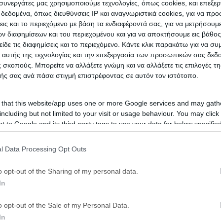
ι συνεργάτες μας χρησιμοποιούμε τεχνολογίες, όπως cookies, και επεξε
εδομένα, όπως διευθύνσεις IP και αναγνωριστικά cookies, για να πρ
σεις και το περιεχόμενο με βάση τα ενδιαφέροντά σας, για να μετρήσουμ
 διαφημίσεων και του περιεχομένου και για να αποκτήσουμε εις βάθο
είδε τις διαφημίσεις και το περιεχόμενο. Κάντε κλικ παρακάτω για να σ
 αυτής της τεχνολογίας και την επεξεργασία των προσωπικών σας δεδ
 σκοπούς. Μπορείτε να αλλάξετε γνώμη και να αλλάξετε τις επιλογές τη
ής σας ανά πάσα στιγμή επιστρέφοντας σε αυτόν τον ιστότοπο.
 that this website/app uses one or more Google services and may gath
including but not limited to your visit or usage behaviour. You may click 
 to Google and its third-party tags to use your data for below specifi
ogle consent section.
l Data Processing Opt Outs
o opt-out of the Sharing of my personal data.
In
o opt-out of the Sale of my Personal Data.
In