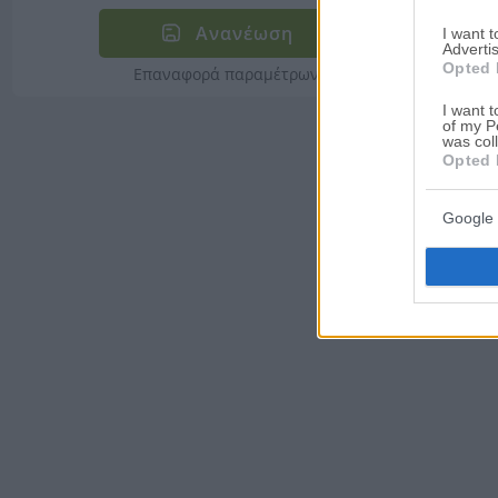
Ανανέωση
I want 
Advertis
Opted 
Επαναφορά παραμέτρων
I want t
of my P
was col
Opted 
Google 