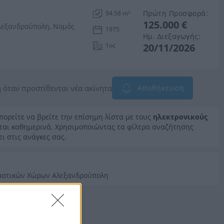
Πρώτη Προσφορά:
94.58 m²
125.000 €
λεξανδρούπολη, Νομός
1975
Ημ. Διεξαγωγής:
1ος
20/11/2026
 όταν προστίθενται νέα ακίνητα
Αποθήκευση
μπορείτε να βρείτε την επίσημη λίστα με τους
ηλεκτρονικούς
εται καθημερινά. Χρησιμοποιώντας τα φίλτρα αναζήτησης
ει στις ανάγκες σας.
ματικών Χώρων Αλεξανδρούπολη