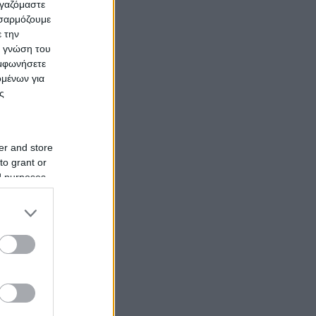
ργαζόμαστε
οσαρμόζουμε
ε την
ς γνώση του
υμφωνήσετε
ομένων για
ς
er and store
to grant or
ed purposes