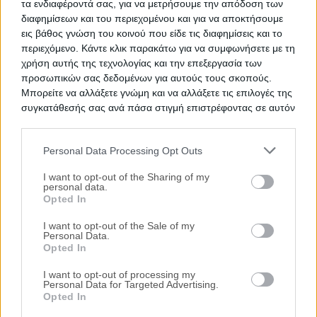
τα ενδιαφέροντά σας, για να μετρήσουμε την απόδοση των
διαφημίσεων και του περιεχομένου και για να αποκτήσουμε
εις βάθος γνώση του κοινού που είδε τις διαφημίσεις και το
περιεχόμενο. Κάντε κλικ παρακάτω για να συμφωνήσετε με τη
χρήση αυτής της τεχνολογίας και την επεξεργασία των
προσωπικών σας δεδομένων για αυτούς τους σκοπούς.
Μπορείτε να αλλάξετε γνώμη και να αλλάξετε τις επιλογές της
συγκατάθεσής σας ανά πάσα στιγμή επιστρέφοντας σε αυτόν
τον ιστότοπο.
Personal Data Processing Opt Outs
Please note that this website/app uses one or more Google
services and may gather and store information including but
I want to opt-out of the Sharing of my
personal data.
not limited to your visit or usage behaviour. You may click to
Opted In
grant or deny consent to Google and its third-party tags to
Δημοφιλείς Αναζητήσεις
use your data for below specified purposes in below Google
I want to opt-out of the Sale of my
Personal Data.
consent section.
Ακίνητα
Κατοικίες
Διαμέρισμα
Επαγγελματικοί Χώροι
Opted In
Κατάστημα
Γραφεία
Γη
Οικόπεδο
Πάρκινγκ
περισσότερα >>
I want to opt-out of processing my
Personal Data for Targeted Advertising.
Τοπική Αναζήτηση
Opted In
Νομός Αττικής
Νομός Θεσσαλονίκης
Κέρκυρα
Ιωάννινα