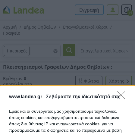
Εγγραφή
el
Αρχική
Δήμος Θηβαίων
Επαγγελματικοί Χώροι
Γραφείο
1 περιοχές
Πλειστηριασμοί Γραφείων Δήμος Θηβαίων :
Βρέθηκαν
0
Φίλτρα
Xάρτης
αποτελέσματα
www.landea.gr -
Σεβόμαστε την ιδιωτικότητά σας
Εμείς και οι συνεργάτες μας χρησιμοποιούμε τεχνολογίες,
όπως cookies, και επεξεργαζόμαστε προσωπικά δεδομένα,
όπως διευθύνσεις IP και αναγνωριστικά cookies, για να
Δεν βρέθηκαν αποτελέσματα.
προσαρμόζουμε τις διαφημίσεις και το περιεχόμενο με βάση