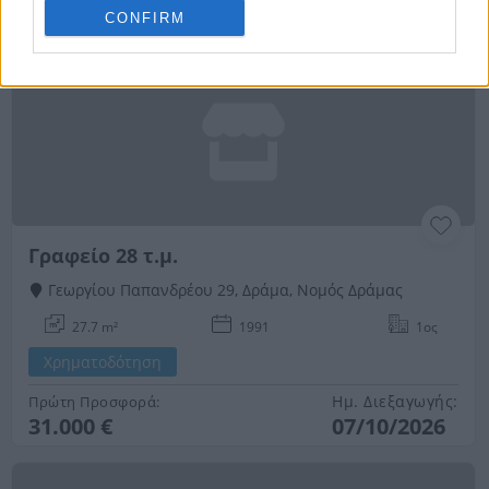
264.000 €
04/11/2026
CONFIRM
Γραφείο 28 τ.μ.
Γεωργίου Παπανδρέου 29, Δράμα, Νομός Δράμας
27.7 m²
1991
1ος
Χρηματοδότηση
Ημ. Διεξαγωγής:
Πρώτη Προσφορά:
31.000 €
07/10/2026