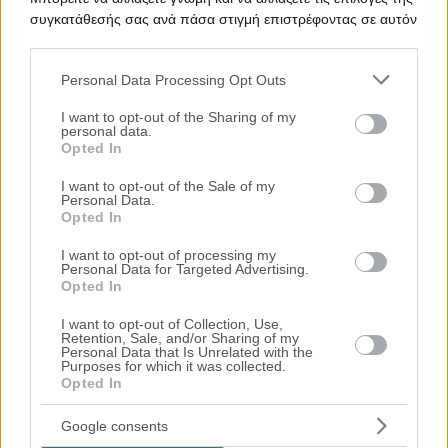
37.8 m²
2009
Υπόγειο
συγκατάθεσής σας ανά πάσα στιγμή επιστρέφοντας σε αυτόν
Χρηματοδότηση
τον ιστότοπο.
Ημ. Διεξαγωγής:
Πρώτη Προσφορά:
Personal Data Processing Opt Outs
44.000 €
04/11/2026
Please note that this website/app uses one or more Google
services and may gather and store information including but
I want to opt-out of the Sharing of my
personal data.
not limited to your visit or usage behaviour. You may click to
Opted In
grant or deny consent to Google and its third-party tags to
use your data for below specified purposes in below Google
I want to opt-out of the Sale of my
Personal Data.
consent section.
Opted In
I want to opt-out of processing my
Personal Data for Targeted Advertising.
Opted In
Γραφεία 209 τ.μ. με θέσεις στάθμευσης
I want to opt-out of Collection, Use,
Retention, Sale, and/or Sharing of my
Περικλέους, Θέρμη, Νομός Θεσσαλονίκης
Personal Data that Is Unrelated with the
Purposes for which it was collected.
208.6 m²
2009
3ος
Opted In
Χρηματοδότηση
Google consents
Ημ. Διεξαγωγής:
Πρώτη Προσφορά: