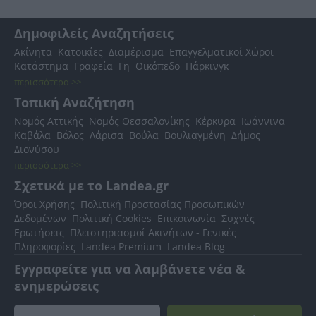
Δημοφιλείς Αναζητήσεις
Ακίνητα
Κατοικίες
Διαμέρισμα
Επαγγελματικοί Χώροι
Κατάστημα
Γραφεία
Γη
Οικόπεδο
Πάρκινγκ
περισσότερα >>
Τοπική Αναζήτηση
Νομός Αττικής
Νομός Θεσσαλονίκης
Κέρκυρα
Ιωάννινα
Καβάλα
Βόλος
Λάρισα
Βούλα
Βουλιαγμένη
Δήμος
Διονύσου
περισσότερα >>
Σχετικά με το Landea.gr
Όροι Χρήσης
Πολιτική Προστασίας Προσωπικών
Δεδομένων
Πολιτική Cookies
Επικοινωνία
Συχνές
Ερωτήσεις
Πλειστηριασμοί Ακινήτων - Γενικές
Πληροφορίες
Landea Premium
Landea Blog
Εγγραφείτε για να λαμβάνετε νέα &
ενημερώσεις