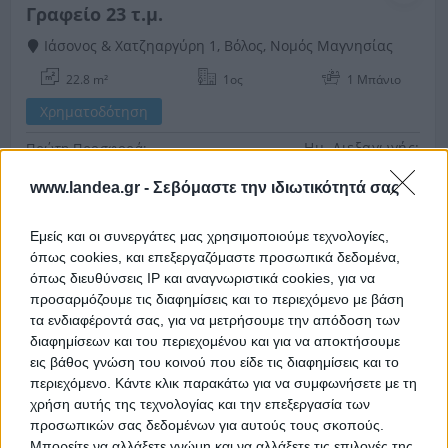
Γραφείο 23 τ.μ.
Ιάσονος & Χατζηαργύρη 1, Βόλος, Νομός Μαγνησίας
22.8 m²
1ος
1 Μπάνιo
Χρηματοδότηση
Ημ. Διεξαγωγής:
Πρώτη Προσφορά:
37.500 €
21/10/2026
www.landea.gr -
Σεβόμαστε την ιδιωτικότητά σας
Εμείς και οι συνεργάτες μας χρησιμοποιούμε τεχνολογίες,
όπως cookies, και επεξεργαζόμαστε προσωπικά δεδομένα,
όπως διευθύνσεις IP και αναγνωριστικά cookies, για να
προσαρμόζουμε τις διαφημίσεις και το περιεχόμενο με βάση
τα ενδιαφέροντά σας, για να μετρήσουμε την απόδοση των
διαφημίσεων και του περιεχομένου και για να αποκτήσουμε
εις βάθος γνώση του κοινού που είδε τις διαφημίσεις και το
Γραφεία 38 τ.μ.
περιεχόμενο. Κάντε κλικ παρακάτω για να συμφωνήσετε με τη
χρήση αυτής της τεχνολογίας και την επεξεργασία των
Περικλέους, Θέρμη, Νομός Θεσσαλονίκης
προσωπικών σας δεδομένων για αυτούς τους σκοπούς.
Μπορείτε να αλλάξετε γνώμη και να αλλάξετε τις επιλογές της