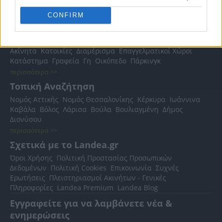
CONFIRM
Δημοφιλείς Αναζητήσεις
Ακίνητα
Κατοικίες
Διαμέρισμα
Επαγγελματικοί Χώροι
Κατάστημα
Γραφεία
Γη
Οικόπεδο
Πάρκινγκ
περισσότερα >>
Τοπική Αναζήτηση
Νομός Αττικής
Νομός Θεσσαλονίκης
Κέρκυρα
Ιωάννινα
Καβάλα
Βόλος
Λάρισα
Βούλα
Βουλιαγμένη
Δήμος
Διονύσου
περισσότερα >>
Σχετικά με το Landea.gr
Όροι Χρήσης
Πολιτική Προστασίας Προσωπικών
Δεδομένων
Πολιτική Cookies
Επικοινωνία
Συχνές
Ερωτήσεις
Πλειστηριασμοί Ακινήτων - Γενικές
Πληροφορίες
Landea Premium
Landea Blog
Εγγραφείτε για να λαμβάνετε νέα &
ενημερώσεις