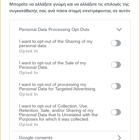
Μπορείτε να αλλάξετε γνώμη και να αλλάξετε τις επιλογές της
Ψάχνετε για
Κατάστημα σε πλειστηριασμό
σε
Αμαλιάδα
;
συγκατάθεσής σας ανά πάσα στιγμή επιστρέφοντας σε αυτόν
Εδώ μπορείτε να βρείτε την επίσημη λίστα με τους
τον ιστότοπο.
ηλεκτρονικούς πλειστηριασμούς ακινήτων
σε
Αμαλιάδα
, η
οποία ανανεώνεται καθημερινά. Χρησιμοποιώντας τα φίλτρα
Personal Data Processing Opt Outs
αναζήτησης μπορείτε να περιορίσετε τα ακίνητα και να
Please note that this website/app uses one or more Google
επιλέξετε αυτό που ταιριάζει στις ανάγκες σας.
services and may gather and store information including but
I want to opt-out of the Sharing of my
personal data.
Σχετικές Αναζητήσεις
not limited to your visit or usage behaviour. You may click to
Opted In
grant or deny consent to Google and its third-party tags to
Πλειστηριασμοί Ακινήτων Αμαλιάδα
|
Πλειστηριασμοί
use your data for below specified purposes in below Google
Επαγγελματικών Χώρων Αμαλιάδα
I want to opt-out of the Sale of my
Personal Data.
consent section.
Opted In
I want to opt-out of processing my
Personal Data for Targeted Advertising.
Opted In
I want to opt-out of Collection, Use,
Retention, Sale, and/or Sharing of my
Personal Data that Is Unrelated with the
Purposes for which it was collected.
Opted In
Google consents