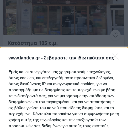
Κατάστημα 105 τ.μ.
Καρακανδά 29, Αμαλιάδα, Νομός Ηλείας
www.landea.gr -
Σεβόμαστε την ιδιωτικότητά σας
104.6 m²
Ισόγειο
Χρηματοδότηση
Εμείς και οι συνεργάτες μας χρησιμοποιούμε τεχνολογίες,
όπως cookies, και επεξεργαζόμαστε προσωπικά δεδομένα,
Ημ. Διεξαγωγής:
Πρώτη Προσφορά:
όπως διευθύνσεις IP και αναγνωριστικά cookies, για να
78.000 €
16/09/2026
προσαρμόζουμε τις διαφημίσεις και το περιεχόμενο με βάση
τα ενδιαφέροντά σας, για να μετρήσουμε την απόδοση των
Αποθηκεύστε την αναζήτησή σας για να λαμβάνετε
διαφημίσεων και του περιεχομένου και για να αποκτήσουμε
ενημέρωση όταν προστίθενται νέα ακίνητα
εις βάθος γνώση του κοινού που είδε τις διαφημίσεις και το
περιεχόμενο. Κάντε κλικ παρακάτω για να συμφωνήσετε με τη
Αποθήκευση
χρήση αυτής της τεχνολογίας και την επεξεργασία των
προσωπικών σας δεδομένων για αυτούς τους σκοπούς.