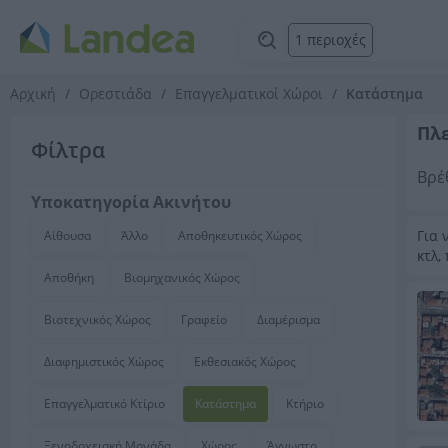
1 περιοχές
Αρχική
Ορεστιάδα
Επαγγελματικοί Χώροι
Κατάστημα
Πλ
Φίλτρα
Βρέ
Υποκατηγορία Ακινήτου
Για 
Αίθουσα
Άλλο
Αποθηκευτικός Χώρος
κτλ,
Αποθήκη
Βιομηχανικός Χώρος
Βιοτεχνικός Χώρος
Γραφείο
Διαμέρισμα
Διαφημιστικός Χώρος
Εκθεσιακός Χώρος
Επαγγελματικό Κτίριο
Κατάστημα
Κτήριο
Ξενοδοχειακή Μονάδα
Χώρος
Άγνωστο