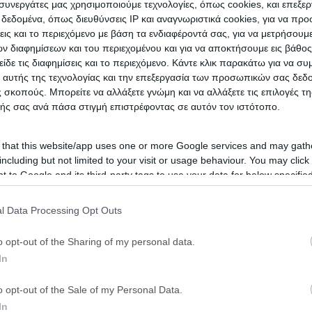
ι συνεργάτες μας χρησιμοποιούμε τεχνολογίες, όπως cookies, και επεξε
εδομένα, όπως διευθύνσεις IP και αναγνωριστικά cookies, για να πρ
τικές Αναζητήσεις
σεις και το περιεχόμενο με βάση τα ενδιαφέροντά σας, για να μετρήσουμ
ιστηριασμοί Ακινήτων Ορεστιάδα
|
Πλειστηριασμοί Επαγγελματικ
 διαφημίσεων και του περιεχομένου και για να αποκτήσουμε εις βάθο
είδε τις διαφημίσεις και το περιεχόμενο. Κάντε κλικ παρακάτω για να σ
 αυτής της τεχνολογίας και την επεξεργασία των προσωπικών σας δεδ
 σκοπούς. Μπορείτε να αλλάξετε γνώμη και να αλλάξετε τις επιλογές τη
ής σας ανά πάσα στιγμή επιστρέφοντας σε αυτόν τον ιστότοπο.
 that this website/app uses one or more Google services and may gath
including but not limited to your visit or usage behaviour. You may click 
 to Google and its third-party tags to use your data for below specifi
ogle consent section.
l Data Processing Opt Outs
o opt-out of the Sharing of my personal data.
In
o opt-out of the Sale of my Personal Data.
In