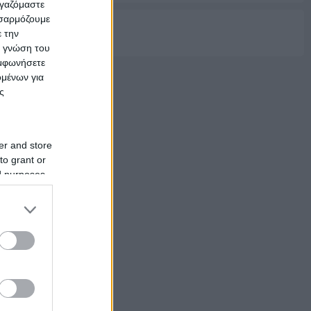
ργαζόμαστε
οσαρμόζουμε
ε την
ών Χώρων Ορεστιάδα
ς γνώση του
υμφωνήσετε
ομένων για
ς
er and store
to grant or
ed purposes