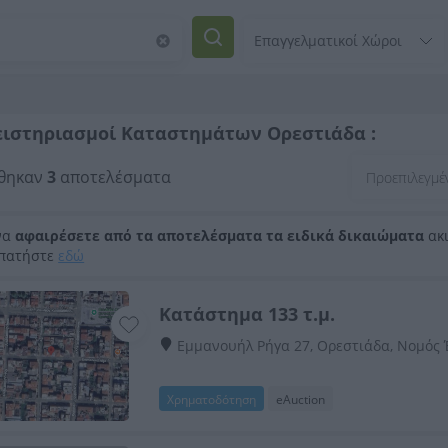
ειστηριασμοί Καταστημάτων Ορεστιάδα :
θηκαν
3
αποτελέσματα
να
αφαιρέσετε από τα αποτελέσματα τα ειδικά δικαιώματα
ακι
 πατήστε
εδώ
Κατάστημα 133 τ.μ.
Εμμανουήλ Ρήγα 27, Ορεστιάδα, Νομός
Χρηματοδότηση
eAuction