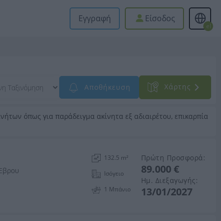
Εγγραφή
Είσοδος
el
Xάρτης
Αποθήκευση
νήτων όπως για παράδειγμα ακίνητα εξ αδιαιρέτου, επικαρπία
Πρώτη Προσφορά:
132.5 m²
89.000 €
 Έβρου
Ισόγειο
Ημ. Διεξαγωγής:
1 Μπάνιo
13/01/2027