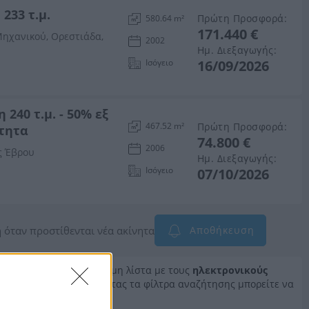
233 τ.μ.
Πρώτη Προσφορά:
580.64 m²
171.440 €
ηχανικού, Ορεστιάδα,
2002
Ημ. Διεξαγωγής:
Ισόγειο
16/09/2026
240 τ.μ. - 50% εξ
Πρώτη Προσφορά:
467.52 m²
ότητα
74.800 €
2006
ς Έβρου
Ημ. Διεξαγωγής:
Ισόγειο
07/10/2026
 όταν προστίθενται νέα ακίνητα
Αποθήκευση
είτε να βρείτε την επίσημη λίστα με τους
ηλεκτρονικούς
θημερινά. Χρησιμοποιώντας τα φίλτρα αναζήτησης μπορείτε να
ες σας.