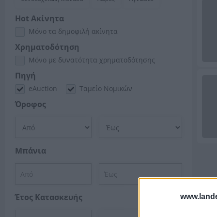
Hot Ακίνητα
Μόνο τα δημοφιλή ακίνητα
Χρηματοδότηση
Μόνο με δυνατότητα χρηματοδότησης
Πηγή
eAuction
Ταμείο Νομικών
Όροφος
Μπάνια
Ψάχ
Έτος Κατασκευής
www.lande
πλε
περι