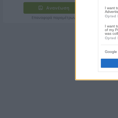
Ανανέωση
I want 
Advertis
Opted 
Επαναφορά παραμέτρων
I want t
of my P
was col
Opted 
Google 