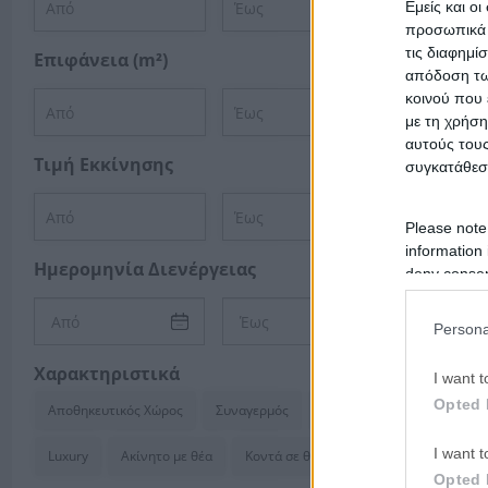
Εμείς και ο
προσωπικά δ
Σχε
τις διαφημί
Επιφάνεια (m²)
Πλε
απόδοση των
κοινού που 
με τη χρήση
αυτούς τους
Τιμή Εκκίνησης
συγκατάθεσ
Please note
information 
Ημερομηνία Διενέργειας
deny consent
in below Go
Persona
Χαρακτηριστικά
I want t
Opted 
Αποθηκευτικός Χώρος
Συναγερμός
Κλιματισμός
I want t
Luxury
Ακίνητο με θέα
Κοντά σε θάλασσα
Opted 