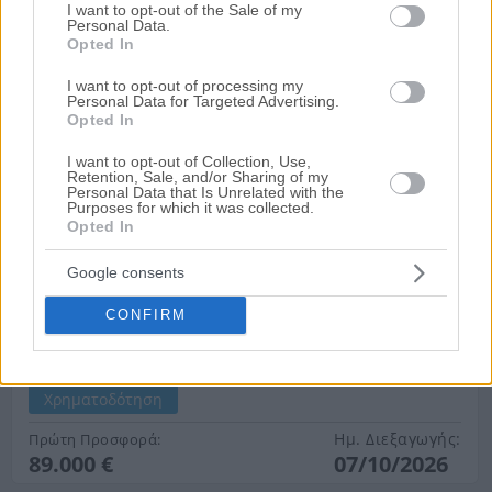
Ημ. Διεξαγωγής:
Πρώτη Προσφορά:
use your data for below specified purposes in below Google
I want to opt-out of the Sale of my
35.000 €
30/09/2026
Personal Data.
consent section.
Opted In
I want to opt-out of processing my
Personal Data for Targeted Advertising.
Opted In
I want to opt-out of Collection, Use,
Retention, Sale, and/or Sharing of my
Personal Data that Is Unrelated with the
Purposes for which it was collected.
Opted In
Κατάστημα 82 τ.μ. με αποθήκη 84 τ.μ. και
Google consents
πατάρι 41 τ.μ.
CONFIRM
Ελευθερίου Βενιζέλου 18, Τρίκαλα, Νομός Τρικάλων
207.31 m²
1982
Ισόγειο
Χρηματοδότηση
Ημ. Διεξαγωγής:
Πρώτη Προσφορά:
89.000 €
07/10/2026