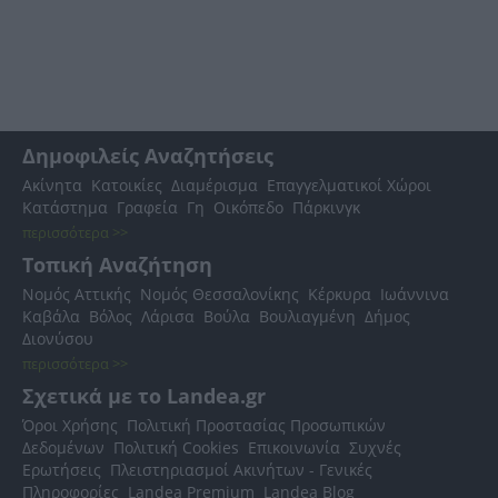
Δημοφιλείς Αναζητήσεις
Ακίνητα
Κατοικίες
Διαμέρισμα
Επαγγελματικοί Χώροι
Κατάστημα
Γραφεία
Γη
Οικόπεδο
Πάρκινγκ
περισσότερα >>
Τοπική Αναζήτηση
Νομός Αττικής
Νομός Θεσσαλονίκης
Κέρκυρα
Ιωάννινα
Καβάλα
Βόλος
Λάρισα
Βούλα
Βουλιαγμένη
Δήμος
Διονύσου
περισσότερα >>
Σχετικά με το Landea.gr
Όροι Χρήσης
Πολιτική Προστασίας Προσωπικών
Δεδομένων
Πολιτική Cookies
Επικοινωνία
Συχνές
Ερωτήσεις
Πλειστηριασμοί Ακινήτων - Γενικές
Πληροφορίες
Landea Premium
Landea Blog