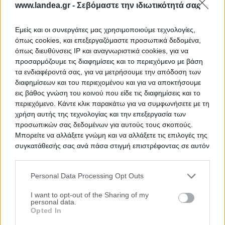
www.landea.gr -
Σεβόμαστε την ιδιωτικότητά σας
40.92 m²
1975
Ισόγειο
Χρηματοδότηση
Εμείς και οι συνεργάτες μας χρησιμοποιούμε τεχνολογίες,
Ημ. Διεξαγωγής:
Πρώτη Προσφορά:
όπως cookies, και επεξεργαζόμαστε προσωπικά δεδομένα,
40.300 €
23/09/2026
όπως διευθύνσεις IP και αναγνωριστικά cookies, για να
προσαρμόζουμε τις διαφημίσεις και το περιεχόμενο με βάση
τα ενδιαφέροντά σας, για να μετρήσουμε την απόδοση των
διαφημίσεων και του περιεχομένου και για να αποκτήσουμε
εις βάθος γνώση του κοινού που είδε τις διαφημίσεις και το
περιεχόμενο. Κάντε κλικ παρακάτω για να συμφωνήσετε με τη
χρήση αυτής της τεχνολογίας και την επεξεργασία των
προσωπικών σας δεδομένων για αυτούς τους σκοπούς.
Μπορείτε να αλλάξετε γνώμη και να αλλάξετε τις επιλογές της
συγκατάθεσής σας ανά πάσα στιγμή επιστρέφοντας σε αυτόν
τον ιστότοπο.
Κατάστημα 38 τ.μ.
Πλούτωνος 17 & Σωκράτους, Τρίκαλα, Νομός Τρικάλων
Personal Data Processing Opt Outs
Please note that this website/app uses one or more Google
38.14 m²
1995
Ισόγειο
services and may gather and store information including but
I want to opt-out of the Sharing of my
personal data.
not limited to your visit or usage behaviour. You may click to
Χρηματοδότηση
Opted In
grant or deny consent to Google and its third-party tags to