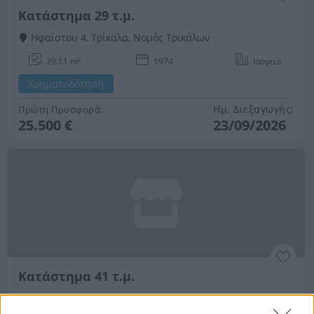
Κατάστημα 29 τ.μ.
Ηφαίστου 4, Τρίκαλα, Νομός Τρικάλων
29.11 m²
1974
Ισόγειο
Χρηματοδότηση
Ημ. Διεξαγωγής:
Πρώτη Προσφορά:
25.500 €
23/09/2026
Κατάστημα 41 τ.μ.
Ιπποκράτους & Βαλαωρίτου, Τρίκαλα, Νομός Τρικάλων