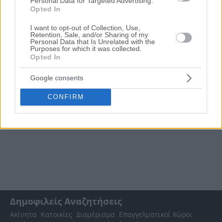
Personal Data for Targeted Advertising.
ηλεκτρονικούς πλειστηριασμούς ακινήτων
σε
Νομός
Opted In
Κορινθίας
, η οποία ανανεώνεται καθημερινά.
Χρησιμοποιώντας τα φίλτρα αναζήτησης μπορείτε να
I want to opt-out of Collection, Use,
περιορίσετε τα ακίνητα και να επιλέξετε αυτό που ταιριάζει
Retention, Sale, and/or Sharing of my
στις ανάγκες σας.
Personal Data that Is Unrelated with the
Purposes for which it was collected.
Opted In
Google consents
CONFIRM
Δημοφιλείς Αναζητήσεις
Ακίνητα
Κατοικίες
Διαμέρισμα
Επαγγελματικοί Χώροι