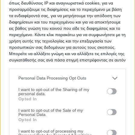
όπως διευθύνσεις IP και αναγνωριστικά cookies, για να
προσαρμόζουμε τις διαφημίσεις και το περιεχόμενο με βάση
τα ενδιαφέροντά σας, για να μετρήσουμε την απόδοση των
Επαγγελματικός χώρος 119 τ.μ.
διαφημίσεων και του περιεχομένου και για να αποκτήσουμε
εις βάθος γνώση του κοινού που είδε τις διαφημίσεις και το
Παλαιά Εθνική Οδός Κορίνθου-Αθηνών, Λουτράκι,
περιεχόμενο. Κάντε κλικ παρακάτω για να συμφωνήσετε με τη
Νομός Κορινθίας
χρήση αυτής της τεχνολογίας και την επεξεργασία των
προσωπικών σας δεδομένων για αυτούς τους σκοπούς.
119.25 m²
1979
Ισόγειο
Μπορείτε να αλλάξετε γνώμη και να αλλάξετε τις επιλογές της
Χρηματοδότηση
συγκατάθεσής σας ανά πάσα στιγμή επιστρέφοντας σε αυτόν
τον ιστότοπο.
Ημ. Διεξαγωγής:
Πρώτη Προσφορά:
83.857 €
04/11/2026
Personal Data Processing Opt Outs
Please note that this website/app uses one or more Google
Αποθηκεύστε την αναζήτησή σας για να λαμβάνετε
services and may gather and store information including but
I want to opt-out of the Sharing of my
personal data.
ενημέρωση όταν προστίθενται νέα ακίνητα
not limited to your visit or usage behaviour. You may click to
Opted In
grant or deny consent to Google and its third-party tags to
Αποθήκευση
use your data for below specified purposes in below Google
I want to opt-out of the Sale of my
Personal Data.
consent section.
Opted In
Ψάχνετε για
Χώρο σε πλειστηριασμό
σε
Νομός Κορινθίας
;
Εδώ μπορείτε να βρείτε την επίσημη λίστα με τους
I want to opt-out of processing my