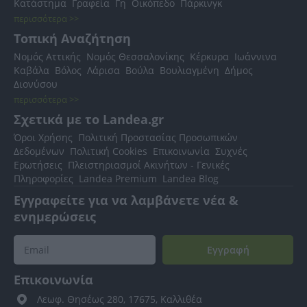
Κατάστημα
Γραφεία
Γη
Οικόπεδο
Πάρκινγκ
περισσότερα >>
Τοπική Αναζήτηση
Νομός Αττικής
Νομός Θεσσαλονίκης
Κέρκυρα
Ιωάννινα
Καβάλα
Βόλος
Λάρισα
Βούλα
Βουλιαγμένη
Δήμος
Διονύσου
περισσότερα >>
Σχετικά με το Landea.gr
Όροι Χρήσης
Πολιτική Προστασίας Προσωπικών
Δεδομένων
Πολιτική Cookies
Επικοινωνία
Συχνές
Ερωτήσεις
Πλειστηριασμοί Ακινήτων - Γενικές
Πληροφορίες
Landea Premium
Landea Blog
Εγγραφείτε για να λαμβάνετε νέα &
ενημερώσεις
Εγγραφή
Επικοινωνία
Λεωφ. Θησέως 280, 17675, Καλλιθέα