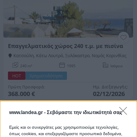
Επαγγελματικός χώρος 240 τ.μ. με πισίνα
Κατσούλη, Κάτω Λουτρό, Ξυλόκαστρο, Νομός Κορινθίας
240 m²
1995
Ισόγειο
HOT
Χρηματοδότηση
Ημ. Διεξαγωγής:
Πρώτη Προσφορά:
368.000 €
02/12/2026
www.landea.gr -
Σεβόμαστε την ιδιωτικότητά σας
Εμείς και οι συνεργάτες μας χρησιμοποιούμε τεχνολογίες,
όπως cookies, και επεξεργαζόμαστε προσωπικά δεδομένα,