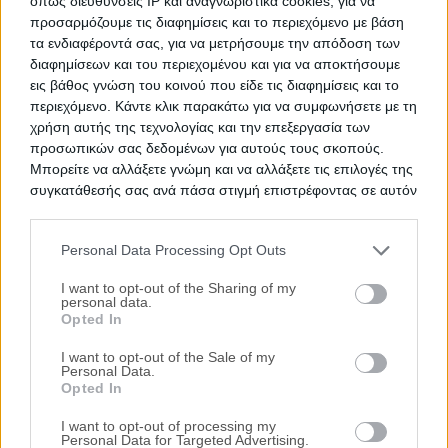
όπως διευθύνσεις IP και αναγνωριστικά cookies, για να
προσαρμόζουμε τις διαφημίσεις και το περιεχόμενο με βάση
τα ενδιαφέροντά σας, για να μετρήσουμε την απόδοση των
Αγροτεμάχιο 21.692 τ.μ.
διαφημίσεων και του περιεχομένου και για να αποκτήσουμε
Θέση Λιουλέζα, Λεύκτρα, Βάγια, Νομός Βοιωτίας
εις βάθος γνώση του κοινού που είδε τις διαφημίσεις και το
περιεχόμενο. Κάντε κλικ παρακάτω για να συμφωνήσετε με τη
21692 m²
χρήση αυτής της τεχνολογίας και την επεξεργασία των
προσωπικών σας δεδομένων για αυτούς τους σκοπούς.
Ημ. Διεξαγωγής:
Πρώτη Προσφορά:
Μπορείτε να αλλάξετε γνώμη και να αλλάξετε τις επιλογές της
37.050 €
04/09/2026
συγκατάθεσής σας ανά πάσα στιγμή επιστρέφοντας σε αυτόν
τον ιστότοπο.
Αποθηκεύστε την αναζήτησή σας για να λαμβάνετε
Personal Data Processing Opt Outs
ενημέρωση όταν προστίθενται νέα ακίνητα
Please note that this website/app uses one or more Google
services and may gather and store information including but
I want to opt-out of the Sharing of my
Αποθήκευση
personal data.
not limited to your visit or usage behaviour. You may click to
Opted In
grant or deny consent to Google and its third-party tags to
Ψάχνετε για
Αγροτεμάχιο σε πλειστηριασμό
σε
Βάγια
; Εδώ
use your data for below specified purposes in below Google
I want to opt-out of the Sale of my
μπορείτε να βρείτε την επίσημη λίστα με τους
ηλεκτρονικούς
Personal Data.
consent section.
Opted In
πλειστηριασμούς ακινήτων
σε
Βάγια
, η οποία ανανεώνεται
καθημερινά. Χρησιμοποιώντας τα φίλτρα αναζήτησης μπορείτε
I want to opt-out of processing my
να περιορίσετε τα ακίνητα και να επιλέξετε αυτό που ταιριάζει
Personal Data for Targeted Advertising.