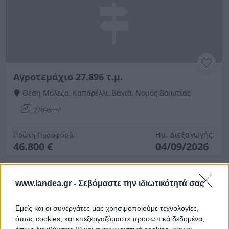
Αγροτεμάχιο 27.896 τ.μ.
Θέση Μόλεζα, Καπαρέλλι, Βάγια, Νομός Βοιωτίας
27896 m²
Ημ. Διεξαγωγής:
Πρώτη Προσφορά:
46.800 €
04/09/2026
www.landea.gr -
Σεβόμαστε την ιδιωτικότητά σας
Εμείς και οι συνεργάτες μας χρησιμοποιούμε τεχνολογίες,
όπως cookies, και επεξεργαζόμαστε προσωπικά δεδομένα,