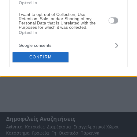
στις ανάγκες σας.
Opted In
Σχετικές Αναζητήσεις
I want to opt-out of Collection, Use,
Retention, Sale, and/or Sharing of my
Πλειστηριασμοί Ακινήτων Βάγια
|
Πλειστηριασμοί Γης Βάγια
Personal Data that Is Unrelated with the
Purposes for which it was collected.
Opted In
Google consents
CONFIRM
Δημοφιλείς Αναζητήσεις
Ακίνητα
Κατοικίες
Διαμέρισμα
Επαγγελματικοί Χώροι
Κατάστημα
Γραφεία
Γη
Οικόπεδο
Πάρκινγκ