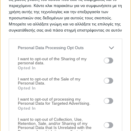
περιεχόμενο. Κάντε κλικ παρακάτω για να συμφωνήσετε με τη
Θέση Τσαλιά, Λιμνοχώρι, Σκλήθρο, Νομός Φλώρινας
χρήση αυτής της τεχνολογίας και την επεξεργασία των
προσωπικών σας δεδομένων για αυτούς τους σκοπούς.
4168 m²
Μπορείτε να αλλάξετε γνώμη και να αλλάξετε τις επιλογές της
συγκατάθεσής σας ανά πάσα στιγμή επιστρέφοντας σε αυτόν
Ημ. Διεξαγωγής:
Πρώτη Προσφορά:
τον ιστότοπο.
94.380 €
24/09/2026
Personal Data Processing Opt Outs
Please note that this website/app uses one or more Google
services and may gather and store information including but
I want to opt-out of the Sharing of my
personal data.
not limited to your visit or usage behaviour. You may click to
Opted In
grant or deny consent to Google and its third-party tags to
use your data for below specified purposes in below Google
I want to opt-out of the Sale of my
Personal Data.
consent section.
Opted In
I want to opt-out of processing my
Αγροτεμάχιο 4.076 τ.μ.
Personal Data for Targeted Advertising.
Opted In
Θέση Μοναστηριακά, Ανάργυροι, Αετός, Φιλώτας,
Νομός Φλώρινας
I want to opt-out of Collection, Use,
Retention, Sale, and/or Sharing of my
4076 m²
Personal Data that Is Unrelated with the