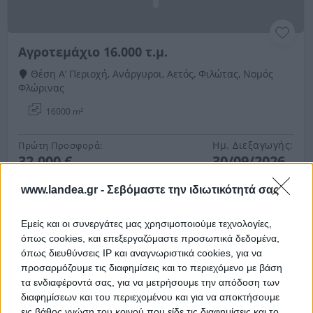
Αγροτεμάχιο 16.000 τ.μ.
Θέση Α’ Περιοχή, Ανάργυροι, Αετός, Φιλώτας, Νομός
Φλώρινας
16000 m²
Ημ. Διεξαγωγής:
Πρώτη Προσφορά:
32.000 €
30/09/2026
www.landea.gr -
Σεβόμαστε την ιδιωτικότητά σας
Εμείς και οι συνεργάτες μας χρησιμοποιούμε τεχνολογίες,
όπως cookies, και επεξεργαζόμαστε προσωπικά δεδομένα,
όπως διευθύνσεις IP και αναγνωριστικά cookies, για να
προσαρμόζουμε τις διαφημίσεις και το περιεχόμενο με βάση
τα ενδιαφέροντά σας, για να μετρήσουμε την απόδοση των
διαφημίσεων και του περιεχομένου και για να αποκτήσουμε
Αγροτεμάχιο 4.168 τ.μ.
εις βάθος γνώση του κοινού που είδε τις διαφημίσεις και το