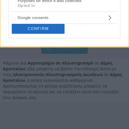
Purposes for which it was collected.
Opted In
Ημ. Διεξαγωγής:
Πρώτη Προσφορά:
7.400 €
30/09/2026
Google consents
Αποθηκεύστε την αναζήτησή σας για να λαμβάνετε
CONFIRM
ενημέρωση όταν προστίθενται νέα ακίνητα
Αποθήκευση
Ψάχνετε για
Αγροτεμάχιο σε πλειστηριασμό
σε
Δήμος
Αμυνταίου
; Εδώ μπορείτε να βρείτε την επίσημη λίστα με
τους
ηλεκτρονικούς πλειστηριασμούς ακινήτων
σε
Δήμος
Αμυνταίου
, η οποία ανανεώνεται καθημερινά.
Χρησιμοποιώντας τα φίλτρα αναζήτησης μπορείτε να
περιορίσετε τα ακίνητα και να επιλέξετε αυτό που ταιριάζει
στις ανάγκες σας.