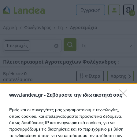
Εγγραφή
el
Αρχική
Φολέγανδρος
Γη
Αγροτεμάχιο
1 περιοχές
Πλειστηριασμοί Αγροτεμαχίων Φολέγανδρος :
Βρέθηκαν
0
Φίλτρα
Xάρτης
αποτελέσματα
www.landea.gr -
Σεβόμαστε την ιδιωτικότητά σας
Εμείς και οι συνεργάτες μας χρησιμοποιούμε τεχνολογίες,
όπως cookies, και επεξεργαζόμαστε προσωπικά δεδομένα,
Δεν βρέθηκαν αποτελέσματα.
όπως διευθύνσεις IP και αναγνωριστικά cookies, για να
προσαρμόζουμε τις διαφημίσεις και το περιεχόμενο με βάση
τα ενδιαφέροντά σας, για να μετρήσουμε την απόδοση των