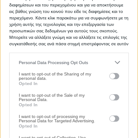
διαφημίσεων και του περιεχομένου και για να αποκτήσουμε
εις βάθος γνώση του κοινού που είδε τις διαφημίσεις και το
περιεχόμενο. Κάντε κλικ παρακάτω για να συμφωνήσετε με τη
χρήση αυτής της τεχνολογίας και την επεξεργασία των
προσωπικών σας δεδομένων για αυτούς τους σκοπούς.
Μπορείτε να αλλάξετε γνώμη και να αλλάξετε τις επιλογές της
συγκατάθεσής σας ανά πάσα στιγμή επιστρέφοντας σε αυτόν
τον ιστότοπο.
Personal Data Processing Opt Outs
Please note that this website/app uses one or more Google
services and may gather and store information including but
I want to opt-out of the Sharing of my
personal data.
not limited to your visit or usage behaviour. You may click to
Opted In
grant or deny consent to Google and its third-party tags to
Δημοφιλείς Αναζητήσεις
use your data for below specified purposes in below Google
I want to opt-out of the Sale of my
Ακίνητα
Κατοικίες
Διαμέρισμα
Επαγγελματικοί Χώροι
Personal Data.
consent section.
Κατάστημα
Γραφεία
Γη
Οικόπεδο
Πάρκινγκ
Opted In
περισσότερα >>
I want to opt-out of processing my
Τοπική Αναζήτηση
Personal Data for Targeted Advertising.
Opted In
Νομός Αττικής
Νομός Θεσσαλονίκης
Κέρκυρα
Ιωάννινα
Καβάλα
Βόλος
Λάρισα
Βούλα
Βουλιαγμένη
Δήμος
I want to opt-out of Collection, Use,