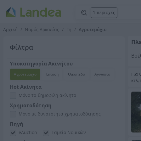
1 περιοχές
Αρχική
Νομός Αρκαδίας
Γη
Αγροτεμάχιο
Πλε
Φίλτρα
Βρέ
Υποκατηγορία Ακινήτου
Για 
Αγροτεμάχιο
Έκταση
Οικόπεδο
Άγνωστο
κτλ,
Hot Ακίνητα
Μόνο τα δημοφιλή ακίνητα
Χρηματοδότηση
Μόνο με δυνατότητα χρηματοδότησης
Πηγή
eAuction
Ταμείο Νομικών