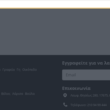
Εγγραφείτε για να λ
α
Γραφεία
Γη
Οικόπεδο
Επικοινωνία
Βόλος
Λάρισα
Βούλα
Λεωφ. Θησέως 280, 17675,
Τηλέφωνο: 210 94 99 444