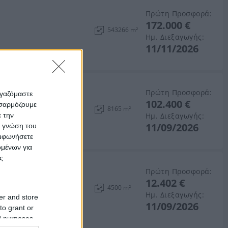
Πρώτη Προσφορά:
172.000 €
543266 m²
Ημ. Διεξαγωγής:
11/11/2026
Πρώτη Προσφορά:
ργαζόμαστε
102.400 €
οσαρμόζουμε
λη, Νομός Αρκαδίας
8165 m²
ε την
Ημ. Διεξαγωγής:
11/09/2026
ς γνώση του
υμφωνήσετε
ομένων για
ς
Πρώτη Προσφορά:
12.402 €
 Αρκαδίας
4500 m²
Ημ. Διεξαγωγής:
er and store
11/09/2026
to grant or
ed purposes