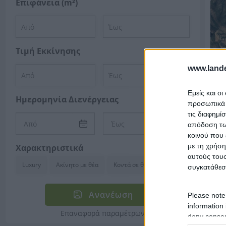
Επιφάνεια (m²)
Τιμή Εκκίνησης
www.lande
Εμείς και ο
Ημερομηνία Διενέργειας
προσωπικά δ
τις διαφημί
απόδοση των
κοινού που 
με τη χρήση
Χαρακτηριστικά
αυτούς τους
Luxury
Ακίνητο με θέα
Κοντά σε θάλασσα
συγκατάθεσ
Ανανέωση
Please note
information 
Επαναφορά παραμέτρων
deny consent