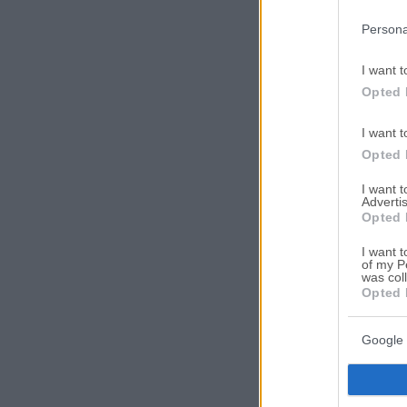
in below Go
Persona
I want t
Opted 
I want t
Opted 
I want 
Advertis
Opted 
I want t
of my P
was col
Opted 
Google 
Ψάχ
ηλε
αναζ