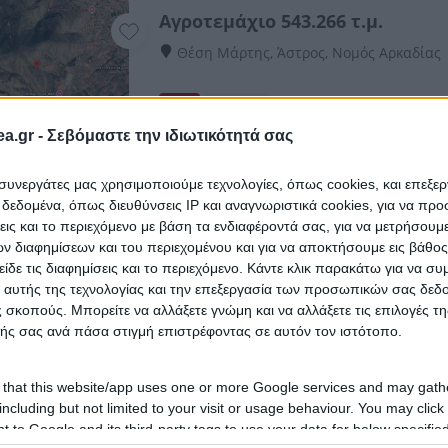
Αγροτεμάχιο 543.266 τ.μ.
Θέση Μάρτης, Άστρος, Νομός Αρκαδίας
HOT
eAuction
a.gr -
Σεβόμαστε την ιδιωτικότητά σας
Αγροτεμάχιο 8.165 τ.μ.
ι συνεργάτες μας χρησιμοποιούμε τεχνολογίες, όπως cookies, και επεξε
εδομένα, όπως διευθύνσεις IP και αναγνωριστικά cookies, για να πρ
Θέση Καμάρα ή Γορτυνίας Τέρμα, Τρίπο
σεις και το περιεχόμενο με βάση τα ενδιαφέροντά σας, για να μετρήσουμ
 διαφημίσεων και του περιεχομένου και για να αποκτήσουμε εις βάθο
eAuction
είδε τις διαφημίσεις και το περιεχόμενο. Κάντε κλικ παρακάτω για να σ
 αυτής της τεχνολογίας και την επεξεργασία των προσωπικών σας δεδ
 σκοπούς. Μπορείτε να αλλάξετε γνώμη και να αλλάξετε τις επιλογές τη
Αγροτεμάχιο 4.500 τ.μ.
ής σας ανά πάσα στιγμή επιστρέφοντας σε αυτόν τον ιστότοπο.
Θέση Σπηλιά, Μαίναλο, Τρίπολη, Νομός
 that this website/app uses one or more Google services and may gath
including but not limited to your visit or usage behaviour. You may click 
eAuction
 to Google and its third-party tags to use your data for below specifi