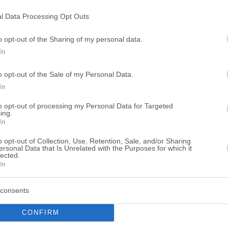
ogle consent section.
l Data Processing Opt Outs
Αγροτεμάχιο 4.713 τ.μ.
Θέση Λάσια, Άστρος, Νομός Αρκαδίας
o opt-out of the Sharing of my personal data.
In
eAuction
o opt-out of the Sale of my Personal Data.
In
Αγροτεμάχιο 9.199 τ.μ.
to opt-out of processing my Personal Data for Targeted
ing.
Θέση Ντουμανόγλη ή Κωδωνότρυπα, Συλ
In
Αρκαδίας
o opt-out of Collection, Use, Retention, Sale, and/or Sharing
eAuction
ersonal Data that Is Unrelated with the Purposes for which it
lected.
In
Αποθηκεύστε την αναζήτησή σας για να λαμβάνετε ενημέρωση
consents
νετε για
Αγροτεμάχιο σε πλειστηριασμό
σε
Νομός Αρκαδίας
; Ε
CONFIRM
κτρονικούς πλειστηριασμούς ακινήτων
σε
Νομός Αρκαδίας
, η
ήτησης μπορείτε να περιορίσετε τα ακίνητα και να επιλέξετε αυτό