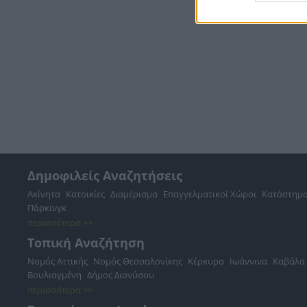
Δημοφιλείς Αναζητήσεις
Ακίνητα
Κατοικίες
Διαμέρισμα
Επαγγελματικοί Χώροι
Κατάστημ
Πάρκινγκ
περισσότερα >>
Τοπική Αναζήτηση
Νομός Αττικής
Νομός Θεσσαλονίκης
Κέρκυρα
Ιωάννινα
Καβάλα
Βουλιαγμένη
Δήμος Διονύσου
περισσότερα >>