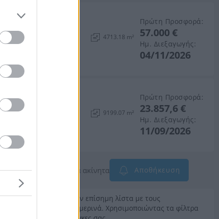
Πρώτη Προσφορά:
57.000 €
4713.18 m²
Ημ. Διεξαγωγής:
04/11/2026
Πρώτη Προσφορά:
23.857,6 €
λίμνα, Τρίπολη, Νομός
9199.07 m²
Ημ. Διεξαγωγής:
11/09/2026
 όταν προστίθενται νέα ακίνητα
Αποθήκευση
δώ μπορείτε να βρείτε την επίσημη λίστα με τους
 οποία ανανεώνεται καθημερινά. Χρησιμοποιώντας τα φίλτρα
 που ταιριάζει στις ανάγκες σας.