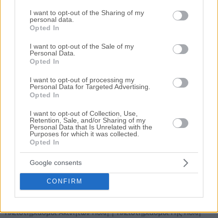
Please note that this website/app uses one or more Google
Θέση Αμμούδα, Ελευθεροχώρι, Πύλη, Νομός Τρικάλων
services and may gather and store information including but
I want to opt-out of the Sharing of my
personal data.
5812 m²
not limited to your visit or usage behaviour. You may click to
Opted In
grant or deny consent to Google and its third-party tags to
use your data for below specified purposes in below Google
Ημ. Διεξαγωγής:
Πρώτη Προσφορά:
I want to opt-out of the Sale of my
10.722 €
Personal Data.
01/10/2026
consent section.
Opted In
Αποθηκεύστε την αναζήτησή σας για να λαμβάνετε
I want to opt-out of processing my
ενημέρωση όταν προστίθενται νέα ακίνητα
Personal Data for Targeted Advertising.
Opted In
Αποθήκευση
I want to opt-out of Collection, Use,
Retention, Sale, and/or Sharing of my
Personal Data that Is Unrelated with the
Ψάχνετε για
Αγροτεμάχιο σε πλειστηριασμό
σε
Πύλη
; Εδώ
Purposes for which it was collected.
Opted In
μπορείτε να βρείτε την επίσημη λίστα με τους
ηλεκτρονικούς
πλειστηριασμούς ακινήτων
σε
Πύλη
, η οποία ανανεώνεται
καθημερινά. Χρησιμοποιώντας τα φίλτρα αναζήτησης μπορείτε
Google consents
να περιορίσετε τα ακίνητα και να επιλέξετε αυτό που ταιριάζει
στις ανάγκες σας.
CONFIRM
Σχετικές Αναζητήσεις
Πλειστηριασμοί Ακινήτων Πύλη
|
Πλειστηριασμοί Γης Πύλη