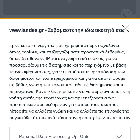
Αγροτεμάχιο 9.570 τ.μ.
www.landea.gr -
Σεβόμαστε την ιδιωτικότητά σας
Θέση Τσιουρίνα, Φήκη, Πύλη, Νομός Τρικάλων
9570 m²
Εμείς και οι συνεργάτες μας χρησιμοποιούμε τεχνολογίες,
όπως cookies, και επεξεργαζόμαστε προσωπικά δεδομένα,
Ημ. Διεξαγωγής:
Πρώτη Προσφορά:
όπως διευθύνσεις IP και αναγνωριστικά cookies, για να
29.000 €
30/09/2026
προσαρμόζουμε τις διαφημίσεις και το περιεχόμενο με βάση
τα ενδιαφέροντά σας, για να μετρήσουμε την απόδοση των
διαφημίσεων και του περιεχομένου και για να αποκτήσουμε
εις βάθος γνώση του κοινού που είδε τις διαφημίσεις και το
περιεχόμενο. Κάντε κλικ παρακάτω για να συμφωνήσετε με τη
χρήση αυτής της τεχνολογίας και την επεξεργασία των
προσωπικών σας δεδομένων για αυτούς τους σκοπούς.
Μπορείτε να αλλάξετε γνώμη και να αλλάξετε τις επιλογές της
συγκατάθεσής σας ανά πάσα στιγμή επιστρέφοντας σε αυτόν
τον ιστότοπο.
Αγροτεμάχιο 5.812 τ.μ.
Personal Data Processing Opt Outs