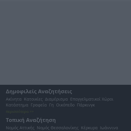
Δημοφιλείς Αναζητήσεις
Ακίνητα
Κατοικίες
Διαμέρισμα
Επαγγελματικοί Χώροι
Κατάστημα
Γραφεία
Γη
Οικόπεδο
Πάρκινγκ
περισσότερα >>
Τοπική Αναζήτηση
Νομός Αττικής
Νομός Θεσσαλονίκης
Κέρκυρα
Ιωάννινα