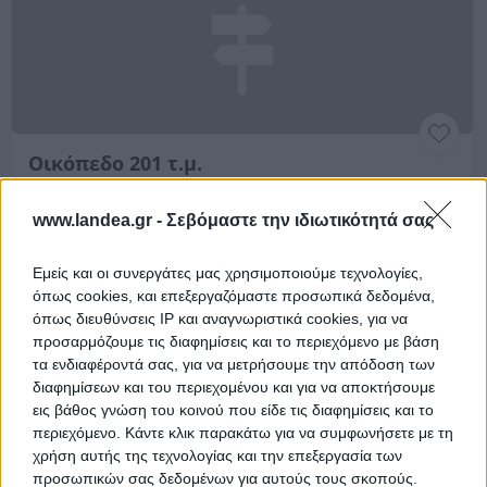
Οικόπεδο 201 τ.μ.
Ζάππα & Ιωαννίνων, Ίλιον, Νομός Αττικής
www.landea.gr -
Σεβόμαστε την ιδιωτικότητά σας
200.8 m²
Χρηματοδότηση
Εμείς και οι συνεργάτες μας χρησιμοποιούμε τεχνολογίες,
όπως cookies, και επεξεργαζόμαστε προσωπικά δεδομένα,
Ημ. Διεξαγωγής:
Πρώτη Προσφορά:
όπως διευθύνσεις IP και αναγνωριστικά cookies, για να
100.000 €
30/09/2026
προσαρμόζουμε τις διαφημίσεις και το περιεχόμενο με βάση
τα ενδιαφέροντά σας, για να μετρήσουμε την απόδοση των
Αποθηκεύστε την αναζήτησή σας για να λαμβάνετε
διαφημίσεων και του περιεχομένου και για να αποκτήσουμε
ενημέρωση όταν προστίθενται νέα ακίνητα
εις βάθος γνώση του κοινού που είδε τις διαφημίσεις και το
περιεχόμενο. Κάντε κλικ παρακάτω για να συμφωνήσετε με τη
Αποθήκευση
χρήση αυτής της τεχνολογίας και την επεξεργασία των
προσωπικών σας δεδομένων για αυτούς τους σκοπούς.