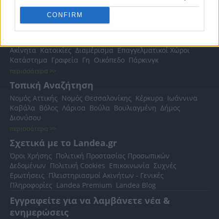
CONFIRM
Δημοφιλείς Αναζητήσεις
Ακίνητα
Κατοικίες
Διαμέρισμα
Επαγγελματικοί Χώροι
Κατάστημα
Γραφεία
Γη
Οικόπεδο
Πάρκινγκ
περισσότερα >>
Τοπική Αναζήτηση
Νομός Αττικής
Νομός Θεσσαλονίκης
Κέρκυρα
Ιωάννινα
Καβάλα
Βόλος
Λάρισα
Βούλα
Βουλιαγμένη
Δήμος
Διονύσου
περισσότερα >>
Σχετικά με το Landea.gr
Όροι Χρήσης
Πολιτική Προστασίας Προσωπικών
Δεδομένων
Πολιτική Cookies
Επικοινωνία
Συχνές
Ερωτήσεις
Πλειστηριασμοί Ακινήτων - Γενικές
Πληροφορίες
Landea Premium
Landea Blog
Εγγραφείτε για να λαμβάνετε νέα &
ενημερώσεις