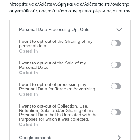
Μπορείτε να αλλάξετε γνώμη και να αλλάξετε τις επιλογές της
Ψάχνετε για
Γη σε πλειστηριασμό
σε
Ίλιον
; Εδώ μπορείτε να
συγκατάθεσής σας ανά πάσα στιγμή επιστρέφοντας σε αυτόν
βρείτε την επίσημη λίστα με τους
ηλεκτρονικούς
τον ιστότοπο.
πλειστηριασμούς ακινήτων
σε
Ίλιον
, η οποία ανανεώνεται
καθημερινά. Χρησιμοποιώντας τα φίλτρα αναζήτησης μπορείτε
Personal Data Processing Opt Outs
να περιορίσετε τα ακίνητα και να επιλέξετε αυτό που ταιριάζει
Please note that this website/app uses one or more Google
στις ανάγκες σας.
services and may gather and store information including but
I want to opt-out of the Sharing of my
personal data.
Σχετικές Αναζητήσεις
not limited to your visit or usage behaviour. You may click to
Opted In
grant or deny consent to Google and its third-party tags to
Πλειστηριασμοί Ακινήτων Ίλιον
|
Πλειστηριασμοί Οικοπέδων
use your data for below specified purposes in below Google
Ίλιον
I want to opt-out of the Sale of my
Personal Data.
consent section.
Opted In
I want to opt-out of processing my
Personal Data for Targeted Advertising.
Opted In
I want to opt-out of Collection, Use,
Retention, Sale, and/or Sharing of my
Personal Data that Is Unrelated with the
Purposes for which it was collected.
Opted In
Google consents