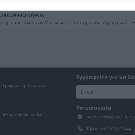
τικές Αναζητήσεις
ιστηριασμοί Ακινήτων Μυτιλήνη
|
Πλειστηριασμοί Αγροτεμαχίων
Εγγραφείτε για να λ
α
Γραφεία
Γη
Οικόπεδο
Επικοινωνία
Βόλος
Λάρισα
Βούλα
Λεωφ. Θησέως 280, 17675,
Τηλέφωνο: 210 94 99 444