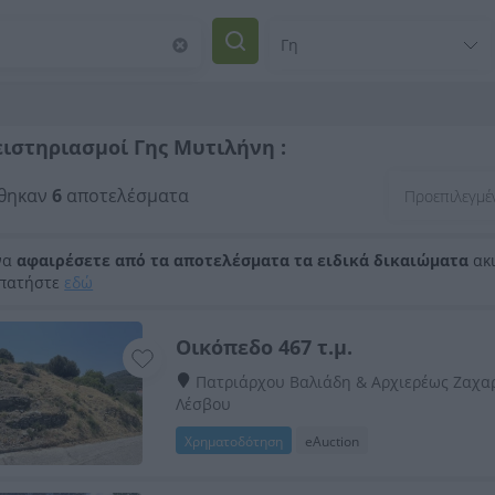
ιστηριασμοί Γης Μυτιλήνη :
θηκαν
6
αποτελέσματα
να
αφαιρέσετε από τα αποτελέσματα τα ειδικά δικαιώματα
ακι
 πατήστε
εδώ
Oικόπεδο 467 τ.μ.
Πατριάρχου Βαλιάδη & Αρχιερέως Ζαχαρ
Λέσβου
Χρηματοδότηση
eAuction