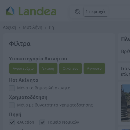
1 περιοχές
Αρχική
Μυτιλήνη
Γη
Πλε
Φίλτρα
Βρέ
Υποκατηγορία Ακινήτου
Για 
Αγροτεμάχιο
Έκταση
Οικόπεδο
Άγνωστο
κτλ,
Hot Ακίνητα
Μόνο τα δημοφιλή ακίνητα
Χρηματοδότηση
Μόνο με δυνατότητα χρηματοδότησης
Πηγή
eAuction
Ταμείο Νομικών