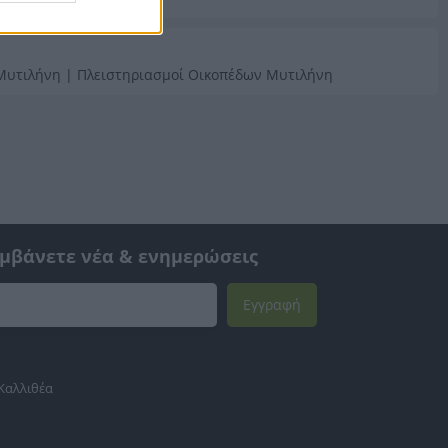
 Μυτιλήνη
|
Πλειστηριασμοί Οικοπέδων Μυτιλήνη
αμβάνετε νέα & ενημερώσεις
Εγγραφή
 Καλλιθέα