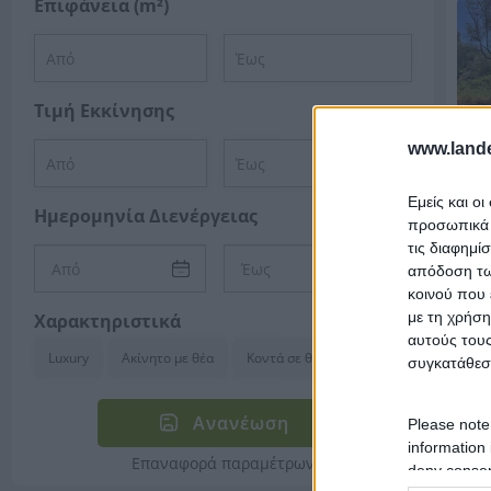
Επιφάνεια (m²)
Τιμή Εκκίνησης
www.lande
Εμείς και ο
Ημερομηνία Διενέργειας
προσωπικά δ
τις διαφημί
απόδοση των
κοινού που 
με τη χρήση
Χαρακτηριστικά
αυτούς τους
Luxury
Ακίνητο με θέα
Κοντά σε θάλασσα
συγκατάθεσ
Ανανέωση
Please note
information 
Επαναφορά παραμέτρων
deny consent