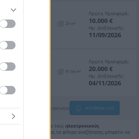
Πρώτη Προσφορά:
10.000 €
η, Νομός Λέσβου
25 m²
Ημ. Διεξαγωγής:
11/09/2026
Πρώτη Προσφορά:
20.000 €
νη, Νομός Λέσβου
91.56 m²
Ημ. Διεξαγωγής:
04/11/2026
 όταν προστίθενται νέα ακίνητα
Αποθήκευση
είτε την επίσημη λίστα με τους
ηλεκτρονικούς
ημερινά. Χρησιμοποιώντας τα φίλτρα αναζήτησης μπορείτε να
ες σας.