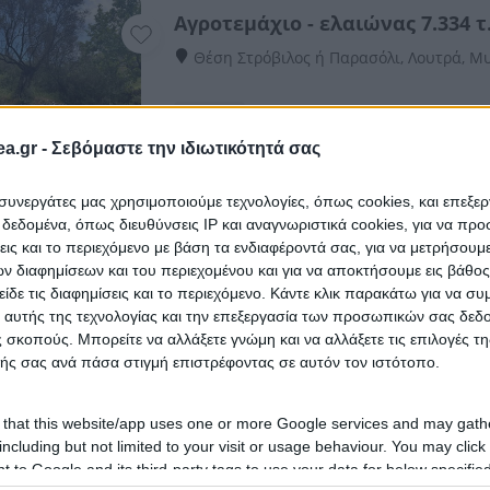
Αγροτεμάχιο - ελαιώνας 7.334 τ
Θέση Στρόβιλος ή Παρασόλι, Λουτρά, Μ
eAuction
a.gr -
Σεβόμαστε την ιδιωτικότητά σας
Οικόπεδο 360 τ.μ.
ι συνεργάτες μας χρησιμοποιούμε τεχνολογίες, όπως cookies, και επεξε
εδομένα, όπως διευθύνσεις IP και αναγνωριστικά cookies, για να πρ
Θέση Κουφόπετρα, Μόρια, Μυτιλήνη, Ν
σεις και το περιεχόμενο με βάση τα ενδιαφέροντά σας, για να μετρήσουμ
 διαφημίσεων και του περιεχομένου και για να αποκτήσουμε εις βάθο
eAuction
είδε τις διαφημίσεις και το περιεχόμενο. Κάντε κλικ παρακάτω για να σ
 αυτής της τεχνολογίας και την επεξεργασία των προσωπικών σας δεδ
 σκοπούς. Μπορείτε να αλλάξετε γνώμη και να αλλάξετε τις επιλογές τη
Αγροτεμάχιο-ελαιώνας 2.513 τ.μ
ής σας ανά πάσα στιγμή επιστρέφοντας σε αυτόν τον ιστότοπο.
Εθνική Οδός Μυτιλήνης-Θερμής, Πάμφι
Λέσβου
 that this website/app uses one or more Google services and may gath
including but not limited to your visit or usage behaviour. You may click 
eAuction
 to Google and its third-party tags to use your data for below specifi