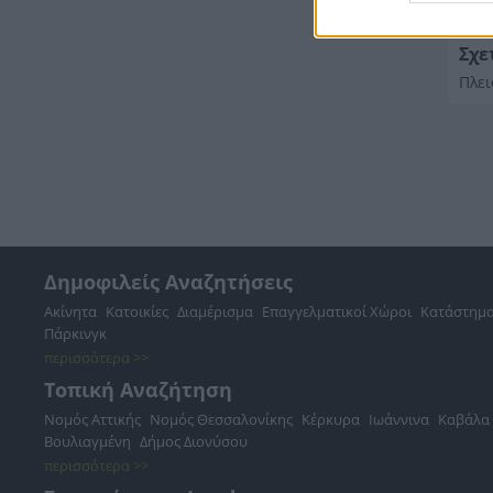
Σχε
Πλε
Δημοφιλείς Αναζητήσεις
Ακίνητα
Κατοικίες
Διαμέρισμα
Επαγγελματικοί Χώροι
Κατάστημ
Πάρκινγκ
περισσότερα >>
Τοπική Αναζήτηση
Νομός Αττικής
Νομός Θεσσαλονίκης
Κέρκυρα
Ιωάννινα
Καβάλα
Βουλιαγμένη
Δήμος Διονύσου
περισσότερα >>