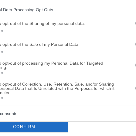
ogle consent section.
l Data Processing Opt Outs
Οικόπεδο 25 τ.μ.
Κωνσταντίνου Παλαιολόγου 3, Μυτιλήν
o opt-out of the Sharing of my personal data.
In
eAuction
o opt-out of the Sale of my Personal Data.
In
Οικόπεδο 92 τ.μ.
to opt-out of processing my Personal Data for Targeted
ing.
Κωνσταντίνου Παλαιολόγου 36, Μυτιλή
In
o opt-out of Collection, Use, Retention, Sale, and/or Sharing
Χρηματοδότηση
eAuction
ersonal Data that Is Unrelated with the Purposes for which it
lected.
In
Αποθηκεύστε την αναζήτησή σας για να λαμβάνετε ενημέρωση
consents
νετε για
Γη σε πλειστηριασμό
σε
Μυτιλήνη
; Εδώ μπορείτε να βρ
CONFIRM
ιστηριασμούς ακινήτων
σε
Μυτιλήνη
, η οποία ανανεώνεται καθ
ορίσετε τα ακίνητα και να επιλέξετε αυτό που ταιριάζει στις ανάγκ