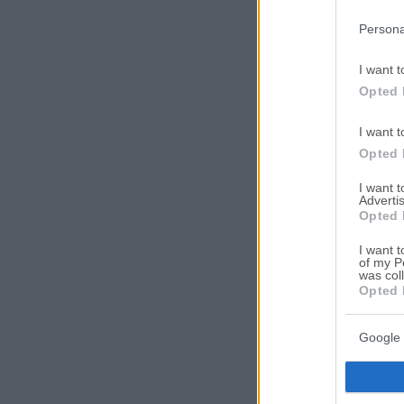
in below Go
Persona
I want t
Opted 
I want t
Opted 
I want 
Advertis
Opted 
I want t
of my P
was col
Opted 
Google 
Ψάχ
πλε
περι