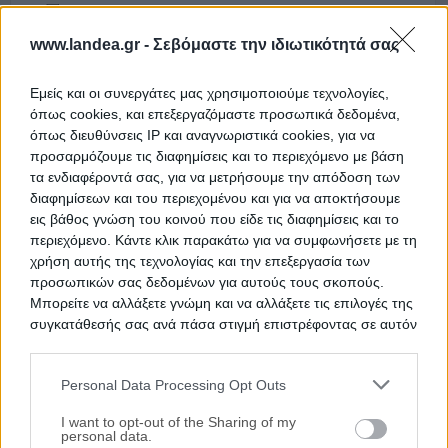
15500 m²
www.landea.gr -
Σεβόμαστε την ιδιωτικότητά σας
Ημ. Διεξαγωγής:
Πρώτη Προσφορά:
65.000 €
25/09/2026
Εμείς και οι συνεργάτες μας χρησιμοποιούμε τεχνολογίες,
όπως cookies, και επεξεργαζόμαστε προσωπικά δεδομένα,
όπως διευθύνσεις IP και αναγνωριστικά cookies, για να
προσαρμόζουμε τις διαφημίσεις και το περιεχόμενο με βάση
τα ενδιαφέροντά σας, για να μετρήσουμε την απόδοση των
διαφημίσεων και του περιεχομένου και για να αποκτήσουμε
εις βάθος γνώση του κοινού που είδε τις διαφημίσεις και το
περιεχόμενο. Κάντε κλικ παρακάτω για να συμφωνήσετε με τη
χρήση αυτής της τεχνολογίας και την επεξεργασία των
προσωπικών σας δεδομένων για αυτούς τους σκοπούς.
Αγροτεμάχιο 6.500 τ.μ.
Μπορείτε να αλλάξετε γνώμη και να αλλάξετε τις επιλογές της
συγκατάθεσής σας ανά πάσα στιγμή επιστρέφοντας σε αυτόν
Θέση Τζάνη Ράχη, Άφυτος, Κασσάνδρεια, Νομός
τον ιστότοπο.
Χαλκιδικής
Personal Data Processing Opt Outs
6500 m²
Please note that this website/app uses one or more Google
HOT
services and may gather and store information including but
I want to opt-out of the Sharing of my
personal data.
not limited to your visit or usage behaviour. You may click to