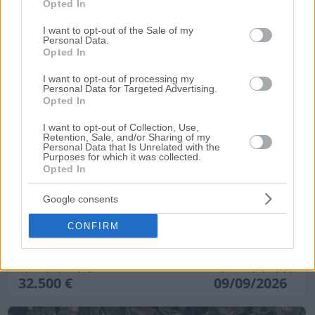
Opted In
Ημ. Διεξαγωγής:
Πρώτη Προσφορά:
grant or deny consent to Google and its third-party tags to
126.928,75 €
09/09/2026
use your data for below specified purposes in below Google
I want to opt-out of the Sale of my
Personal Data.
consent section.
Opted In
I want to opt-out of processing my
Personal Data for Targeted Advertising.
Opted In
I want to opt-out of Collection, Use,
Retention, Sale, and/or Sharing of my
Personal Data that Is Unrelated with the
Purposes for which it was collected.
Opted In
Αγροτεμάχιο 10.000 τ.μ.
Θέση Στριβάδι - Καρακάλου, Άφυτος, Κασσάνδρεια,
Google consents
Νομός Χαλκιδικής
CONFIRM
10000 m²
Ημ. Διεξαγωγής:
Πρώτη Προσφορά:
32.500 €
09/09/2026