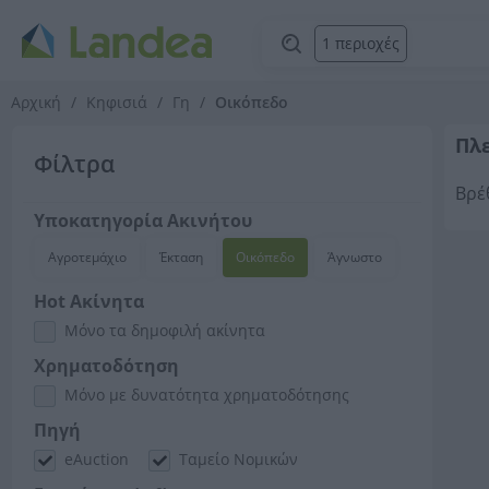
1 περιοχές
Αρχική
Κηφισιά
Γη
Οικόπεδο
Πλε
Φίλτρα
Βρέ
Υποκατηγορία Ακινήτου
Αγροτεμάχιο
Έκταση
Οικόπεδο
Άγνωστο
Hot Ακίνητα
Μόνο τα δημοφιλή ακίνητα
Χρηματοδότηση
Μόνο με δυνατότητα χρηματοδότησης
Πηγή
eAuction
Ταμείο Νομικών