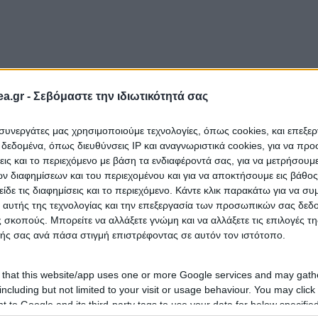
a.gr -
Σεβόμαστε την ιδιωτικότητά σας
ι συνεργάτες μας χρησιμοποιούμε τεχνολογίες, όπως cookies, και επεξε
εδομένα, όπως διευθύνσεις IP και αναγνωριστικά cookies, για να πρ
σεις και το περιεχόμενο με βάση τα ενδιαφέροντά σας, για να μετρήσουμ
 διαφημίσεων και του περιεχομένου και για να αποκτήσουμε εις βάθο
είδε τις διαφημίσεις και το περιεχόμενο. Κάντε κλικ παρακάτω για να σ
 αυτής της τεχνολογίας και την επεξεργασία των προσωπικών σας δεδ
 σκοπούς. Μπορείτε να αλλάξετε γνώμη και να αλλάξετε τις επιλογές τη
ής σας ανά πάσα στιγμή επιστρέφοντας σε αυτόν τον ιστότοπο.
 that this website/app uses one or more Google services and may gath
including but not limited to your visit or usage behaviour. You may click 
 to Google and its third-party tags to use your data for below specifi