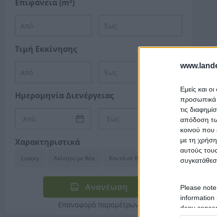
Επιφάνεια (m²)
Τιμή Εκκίνησης
www.lande
Εμείς και ο
Ημερομηνία Διενέργειας
προσωπικά δ
τις διαφημί
απόδοση των
κοινού που 
με τη χρήση
Χαρακτηριστικά
αυτούς τους
Luxury
Ακίνητο με θέα
Κοντά σε θάλασσα
συγκατάθεσ
Ανανέωση
Please note
information 
Επαναφορά παραμέτρων
deny consent