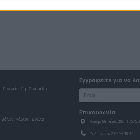
Εγγραφείτε για να λ
α
Γραφεία
Γη
Οικόπεδο
Επικοινωνία
Βόλος
Λάρισα
Βούλα
Λεωφ. Θησέως 280, 17675,
Τηλέφωνο: 210 94 99 444