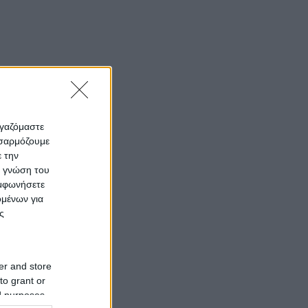
ργαζόμαστε
οσαρμόζουμε
ε την
ς γνώση του
υμφωνήσετε
ομένων για
ς
er and store
to grant or
ed purposes