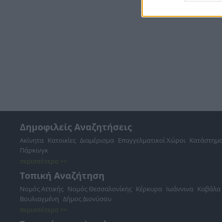
Δημοφιλείς Αναζητήσεις
Ακίνητα
Κατοικίες
Διαμέρισμα
Επαγγελματικοί Χώροι
Κατάστημ
Πάρκινγκ
περισσότερα >>
Τοπική Αναζήτηση
Νομός Αττικής
Νομός Θεσσαλονίκης
Κέρκυρα
Ιωάννινα
Καβάλα
Βουλιαγμένη
Δήμος Διονύσου
περισσότερα >>