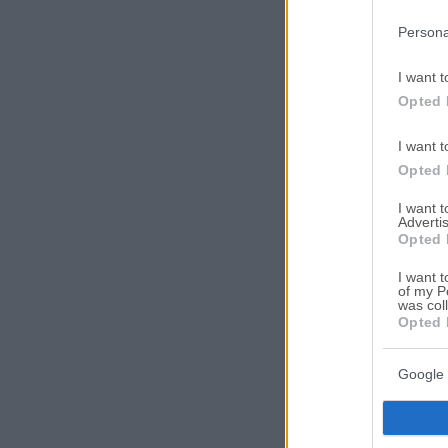
in below Go
Persona
I want t
Opted 
I want t
Opted 
I want 
Advertis
Opted 
I want t
of my P
was col
Opted 
Google 