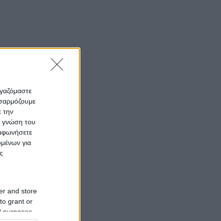
ργαζόμαστε
οσαρμόζουμε
ε την
ς γνώση του
υμφωνήσετε
ομένων για
ς
er and store
to grant or
ed purposes