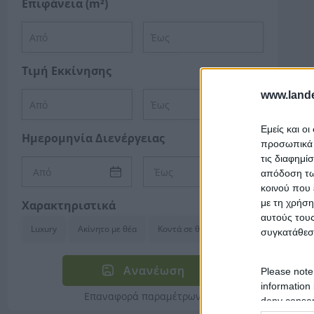
Επιφάνεια (m²)
Τιμή Εκκίνησης
www.lande
Εμείς και ο
Ημερομηνία Διενέργειας
προσωπικά δ
τις διαφημί
απόδοση των
κοινού που 
με τη χρήση
Χαρακτηριστικά
αυτούς τους
Luxury
Ακίνητο με θέα
Κοντά σε θάλασσα
συγκατάθεσ
Ανανέωση
Please note
information 
Επαναφορά παραμέτρων
deny consent