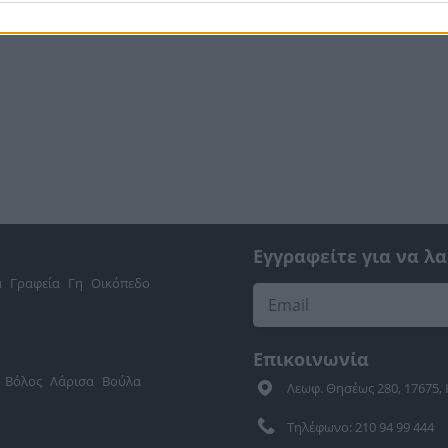
Εγγραφείτε για να λ
α
Γραφεία
Γη
Οικόπεδο
Επικοινωνία
Βόλος
Λάρισα
Βούλα
Λεωφ. Θησέως 280, 17675,
Τηλέφωνο: 210 94 99 444