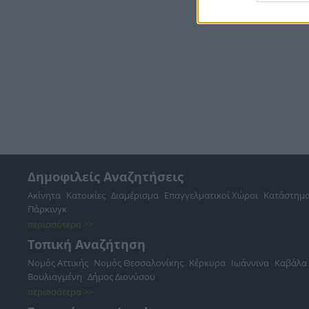
Δημοφιλείς Αναζητήσεις
Ακίνητα
Κατοικίες
Διαμέρισμα
Επαγγελματικοί Χώροι
Κατάστημ
Πάρκινγκ
περισσότερα >>
Τοπική Αναζήτηση
Νομός Αττικής
Νομός Θεσσαλονίκης
Κέρκυρα
Ιωάννινα
Καβάλα
Βουλιαγμένη
Δήμος Διονύσου
περισσότερα >>