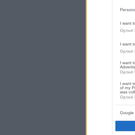
in below Go
Persona
I want t
Opted 
I want t
Opted 
I want 
Advertis
Opted 
I want t
of my P
was col
Opted 
Google 