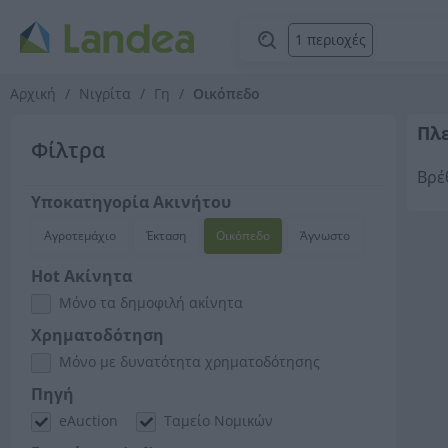
1 περιοχές
Αρχική
Νιγρίτα
Γη
Οικόπεδο
Πλε
Φίλτρα
Βρέ
Υποκατηγορία Ακινήτου
Αγροτεμάχιο
Έκταση
Οικόπεδο
Άγνωστο
Hot Ακίνητα
Μόνο τα δημοφιλή ακίνητα
Χρηματοδότηση
Μόνο με δυνατότητα χρηματοδότησης
Πηγή
eAuction
Ταμείο Νομικών