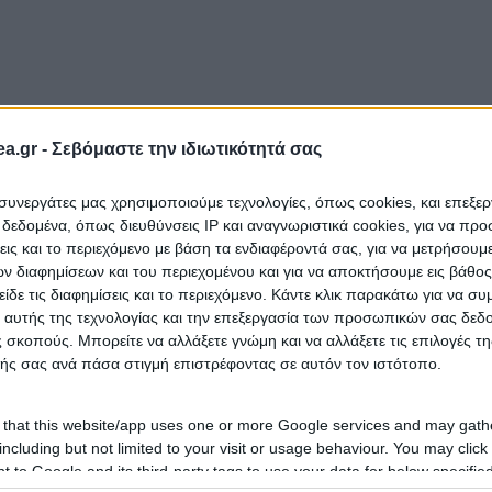
a.gr -
Σεβόμαστε την ιδιωτικότητά σας
ι συνεργάτες μας χρησιμοποιούμε τεχνολογίες, όπως cookies, και επεξε
εδομένα, όπως διευθύνσεις IP και αναγνωριστικά cookies, για να πρ
σεις και το περιεχόμενο με βάση τα ενδιαφέροντά σας, για να μετρήσουμ
 διαφημίσεων και του περιεχομένου και για να αποκτήσουμε εις βάθο
είδε τις διαφημίσεις και το περιεχόμενο. Κάντε κλικ παρακάτω για να σ
 αυτής της τεχνολογίας και την επεξεργασία των προσωπικών σας δεδ
 σκοπούς. Μπορείτε να αλλάξετε γνώμη και να αλλάξετε τις επιλογές τη
ής σας ανά πάσα στιγμή επιστρέφοντας σε αυτόν τον ιστότοπο.
 that this website/app uses one or more Google services and may gath
including but not limited to your visit or usage behaviour. You may click 
 to Google and its third-party tags to use your data for below specifi