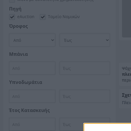
Πηγή
eAuction
Ταμείο Νομικών
Όροφος
Μπάνια
Ψάχ
πλε
περι
Υπνοδωμάτια
Σχε
Πλει
Έτος Κατασκευής