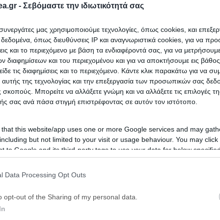
a.gr -
Σεβόμαστε την ιδιωτικότητά σας
ι συνεργάτες μας χρησιμοποιούμε τεχνολογίες, όπως cookies, και επεξε
εδομένα, όπως διευθύνσεις IP και αναγνωριστικά cookies, για να πρ
σεις και το περιεχόμενο με βάση τα ενδιαφέροντά σας, για να μετρήσουμ
 διαφημίσεων και του περιεχομένου και για να αποκτήσουμε εις βάθο
είδε τις διαφημίσεις και το περιεχόμενο. Κάντε κλικ παρακάτω για να σ
 αυτής της τεχνολογίας και την επεξεργασία των προσωπικών σας δεδ
 σκοπούς. Μπορείτε να αλλάξετε γνώμη και να αλλάξετε τις επιλογές τη
ής σας ανά πάσα στιγμή επιστρέφοντας σε αυτόν τον ιστότοπο.
 that this website/app uses one or more Google services and may gath
including but not limited to your visit or usage behaviour. You may click 
 to Google and its third-party tags to use your data for below specifi
ogle consent section.
l Data Processing Opt Outs
o opt-out of the Sharing of my personal data.
In