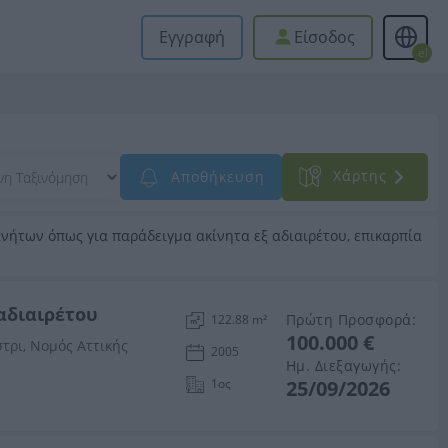
Εγγραφή
Είσοδος
el
Xάρτης
Αποθήκευση
νήτων όπως για παράδειγμα ακίνητα εξ αδιαιρέτου, επικαρπία
 αδιαιρέτου
Πρώτη Προσφορά:
122.88 m²
100.000 €
τρι, Νομός Αττικής
2005
Ημ. Διεξαγωγής:
1ος
25/09/2026