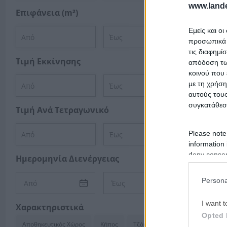
www.lande
Επιφάνεια (m²)
Εμείς και ο
προσωπικά δ
τις διαφημί
Τιμή Εκκίνησης
απόδοση των
κοινού που 
με τη χρήση
αυτούς τους
συγκατάθεσ
Τιμή Ανά Τετραγωνικό
Please note
information 
deny consent
Ημερομηνία Διενέργειας
in below Go
Persona
I want t
Χαρακτηριστικά
Opted 
Αποθηκευτικός Χώρος
Κήπος
Τζάκι