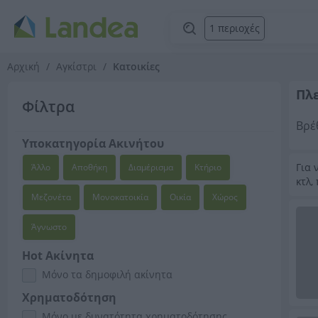
1 περιοχές
Αρχική
Αγκίστρι
Κατοικίες
Πλε
Φίλτρα
Βρέ
Υποκατηγορία Ακινήτου
Για 
Άλλο
Αποθήκη
Διαμέρισμα
Κτήριο
κτλ,
Μεζονέτα
Μονοκατοικία
Οικία
Χώρος
Άγνωστο
Hot Ακίνητα
Μόνο τα δημοφιλή ακίνητα
Χρηματοδότηση
Μόνο με δυνατότητα χρηματοδότησης