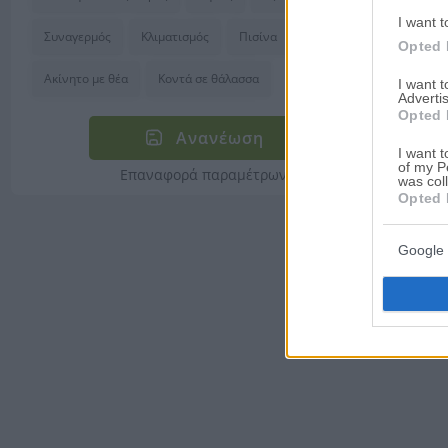
I want t
Συναγερμός
Κλιματισμός
Πισίνα
Luxury
Opted 
Ακίνητο με θέα
Κοντά σε θάλασσα
I want 
Advertis
Opted 
Ανανέωση
I want t
of my P
Επαναφορά παραμέτρων
was col
Opted 
Google 