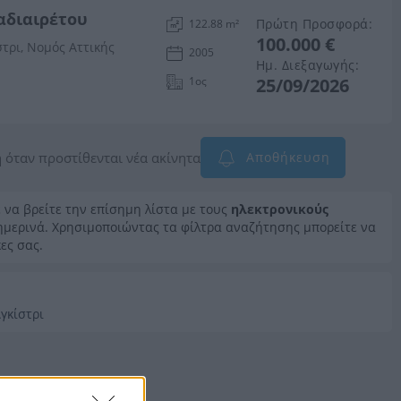
 αδιαιρέτου
Πρώτη Προσφορά:
122.88 m²
100.000 €
τρι, Νομός Αττικής
2005
Ημ. Διεξαγωγής:
1ος
25/09/2026
 όταν προστίθενται νέα ακίνητα
Αποθήκευση
ε να βρείτε την επίσημη λίστα με τους
ηλεκτρονικούς
θημερινά. Χρησιμοποιώντας τα φίλτρα αναζήτησης μπορείτε να
ες σας.
γκίστρι