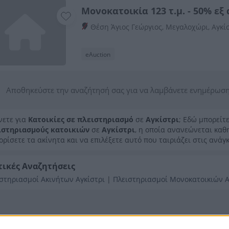
Μονοκατοικία 123 τ.μ. - 50% εξ
Θέση Άγιος Γεώργιος, Μεγαλοχώρι, Αγκίσ
eAuction
Αποθηκεύστε την αναζήτησή σας για να λαμβάνετε ενημέρωση
νετε για
Κατοικίες σε πλειστηριασμό
σε
Αγκίστρι
; Εδώ μπορείτ
ιστηριασμούς κατοικιών
σε
Αγκίστρι
, η οποία ανανεώνεται κα
ορίσετε τα ακίνητα και να επιλέξετε αυτό που ταιριάζει στις ανάγκ
τικές Αναζητήσεις
στηριασμοί Ακινήτων Αγκίστρι
|
Πλειστηριασμοί Μονοκατοικιών Α