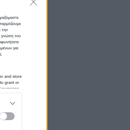
ργαζόμαστε
οσαρμόζουμε
ε την
ς γνώση του
υμφωνήσετε
ομένων για
ς
er and store
to grant or
ed purposes