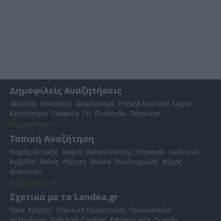
Δημοφιλείς Αναζητήσεις
Ακίνητα
Κατοικίες
Διαμέρισμα
Επαγγελματικοί Χώροι
Κατάστημα
Γραφεία
Γη
Οικόπεδο
Πάρκινγκ
περισσότερα >>
Τοπική Αναζήτηση
Νομός Αττικής
Νομός Θεσσαλονίκης
Κέρκυρα
Ιωάννινα
Καβάλα
Βόλος
Λάρισα
Βούλα
Βουλιαγμένη
Δήμος
Διονύσου
περισσότερα >>
Σχετικά με το Landea.gr
Όροι Χρήσης
Πολιτική Προστασίας Προσωπικών
Δεδομένων
Πολιτική Cookies
Επικοινωνία
Συχνές