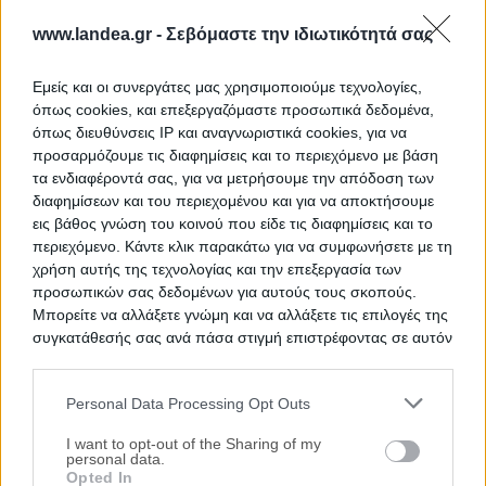
www.landea.gr -
Σεβόμαστε την ιδιωτικότητά σας
Εμείς και οι συνεργάτες μας χρησιμοποιούμε τεχνολογίες,
όπως cookies, και επεξεργαζόμαστε προσωπικά δεδομένα,
όπως διευθύνσεις IP και αναγνωριστικά cookies, για να
προσαρμόζουμε τις διαφημίσεις και το περιεχόμενο με βάση
τα ενδιαφέροντά σας, για να μετρήσουμε την απόδοση των
διαφημίσεων και του περιεχομένου και για να αποκτήσουμε
Διαμέρισμα 91 τ.μ. - ψιλή κυριότητα
εις βάθος γνώση του κοινού που είδε τις διαφημίσεις και το
28ης Οκτωβρίου, Στυλίδα, Νομός Φθιώτιδας
περιεχόμενο. Κάντε κλικ παρακάτω για να συμφωνήσετε με τη
χρήση αυτής της τεχνολογίας και την επεξεργασία των
90.8 m²
2ος
προσωπικών σας δεδομένων για αυτούς τους σκοπούς.
Μπορείτε να αλλάξετε γνώμη και να αλλάξετε τις επιλογές της
Ημ. Διεξαγωγής:
Πρώτη Προσφορά:
συγκατάθεσής σας ανά πάσα στιγμή επιστρέφοντας σε αυτόν
66.150 €
04/09/2026
τον ιστότοπο.
Personal Data Processing Opt Outs
Αποθηκεύστε την αναζήτησή σας για να λαμβάνετε
Please note that this website/app uses one or more Google
ενημέρωση όταν προστίθενται νέα ακίνητα
services and may gather and store information including but
I want to opt-out of the Sharing of my
personal data.
not limited to your visit or usage behaviour. You may click to
Αποθήκευση
Opted In