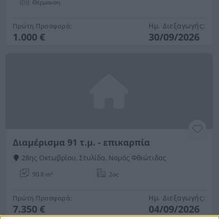
Θέρμανση
Ημ. Διεξαγωγής:
Πρώτη Προσφορά:
1.000 €
30/09/2026
Διαμέρισμα 91 τ.μ. - επικαρπία
28ης Οκτωβρίου, Στυλίδα, Νομός Φθιώτιδας
90.8 m²
2ος
Ημ. Διεξαγωγής:
Πρώτη Προσφορά:
7.350 €
04/09/2026