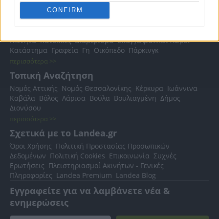
CONFIRM
Δημοφιλείς Αναζητήσεις
Ακίνητα
Κατοικίες
Διαμέρισμα
Επαγγελματικοί Χώροι
Κατάστημα
Γραφεία
Γη
Οικόπεδο
Πάρκινγκ
περισσότερα >>
Τοπική Αναζήτηση
Νομός Αττικής
Νομός Θεσσαλονίκης
Κέρκυρα
Ιωάννινα
Καβάλα
Βόλος
Λάρισα
Βούλα
Βουλιαγμένη
Δήμος
Διονύσου
περισσότερα >>
Σχετικά με το Landea.gr
Όροι Χρήσης
Πολιτική Προστασίας Προσωπικών
Δεδομένων
Πολιτική Cookies
Επικοινωνία
Συχνές
Ερωτήσεις
Πλειστηριασμοί Ακινήτων - Γενικές
Πληροφορίες
Landea Premium
Landea Blog
Εγγραφείτε για να λαμβάνετε νέα &
ενημερώσεις