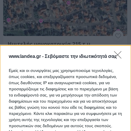
Ημιτελής μονοκατοικία 215 τ.μ.
Στάη, Λεωνίδι, Νομός Αρκαδίας
www.landea.gr -
Σεβόμαστε την ιδιωτικότητά σας
215.14 m²
1989
1ος
Εμείς και οι συνεργάτες μας χρησιμοποιούμε τεχνολογίες,
όπως cookies, και επεξεργαζόμαστε προσωπικά δεδομένα,
Ημ. Διεξαγωγής:
Πρώτη Προσφορά:
206.000 €
13/01/2027
όπως διευθύνσεις IP και αναγνωριστικά cookies, για να
προσαρμόζουμε τις διαφημίσεις και το περιεχόμενο με βάση
τα ενδιαφέροντά σας, για να μετρήσουμε την απόδοση των
Αποθηκεύστε την αναζήτησή σας για να λαμβάνετε
διαφημίσεων και του περιεχομένου και για να αποκτήσουμε
ενημέρωση όταν προστίθενται νέα ακίνητα
εις βάθος γνώση του κοινού που είδε τις διαφημίσεις και το
περιεχόμενο. Κάντε κλικ παρακάτω για να συμφωνήσετε με τη
Αποθήκευση
χρήση αυτής της τεχνολογίας και την επεξεργασία των
προσωπικών σας δεδομένων για αυτούς τους σκοπούς.
Ψάχνετε για
Κατοικίες σε πλειστηριασμό
σε
Λεωνίδι
; Εδώ