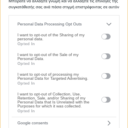
Μπορείτε να αλλάξετε γνώμη και να αλλάξετε τις επιλογές της
μπορείτε να βρείτε την επίσημη λίστα με τους
ηλεκτρονικούς
συγκατάθεσής σας ανά πάσα στιγμή επιστρέφοντας σε αυτόν
πλειστηριασμούς κατοικιών
σε
Λεωνίδι
, η οποία
τον ιστότοπο.
ανανεώνεται καθημερινά. Χρησιμοποιώντας τα φίλτρα
αναζήτησης μπορείτε να περιορίσετε τα ακίνητα και να
Personal Data Processing Opt Outs
επιλέξετε αυτό που ταιριάζει στις ανάγκες σας.
Please note that this website/app uses one or more Google
services and may gather and store information including but
I want to opt-out of the Sharing of my
Σχετικές Αναζητήσεις
personal data.
not limited to your visit or usage behaviour. You may click to
Opted In
Πλειστηριασμοί Ακινήτων Λεωνίδι
|
Πλειστηριασμοί
grant or deny consent to Google and its third-party tags to
Μονοκατοικιών Λεωνίδι
use your data for below specified purposes in below Google
I want to opt-out of the Sale of my
Personal Data.
consent section.
Opted In
I want to opt-out of processing my
Personal Data for Targeted Advertising.
Opted In
I want to opt-out of Collection, Use,
Retention, Sale, and/or Sharing of my
Personal Data that Is Unrelated with the
Purposes for which it was collected.
Opted In
Google consents