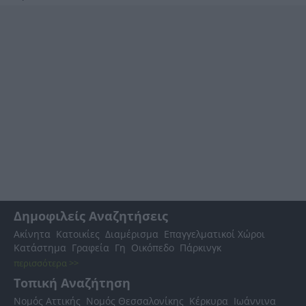
Δημοφιλείς Αναζητήσεις
Ακίνητα
Κατοικίες
Διαμέρισμα
Επαγγελματικοί Χώροι
Κατάστημα
Γραφεία
Γη
Οικόπεδο
Πάρκινγκ
περισσότερα >>
Τοπική Αναζήτηση
Νομός Αττικής
Νομός Θεσσαλονίκης
Κέρκυρα
Ιωάννινα