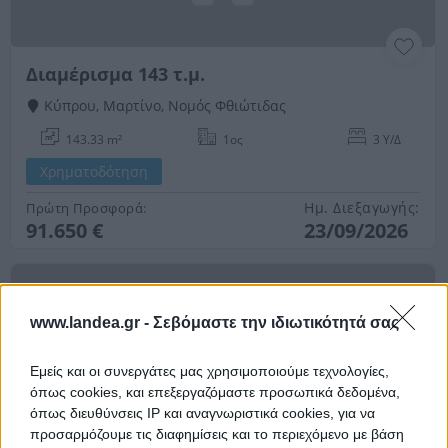
Διαμέρισμα 143 τ.μ.
Κύπρου, Μαρτίνο, Νομός Φθιώτιδας
143.33 m²
1ος
3 Υ/Δ
Χρηματοδότηση
Ημ. Διεξαγωγής:
Πρώτη Προσφορά:
91.650 €
23/09/2026
www.landea.gr -
Σεβόμαστε την ιδιωτικότητά σας
Εμείς και οι συνεργάτες μας χρησιμοποιούμε τεχνολογίες,
όπως cookies, και επεξεργαζόμαστε προσωπικά δεδομένα,
όπως διευθύνσεις IP και αναγνωριστικά cookies, για να
προσαρμόζουμε τις διαφημίσεις και το περιεχόμενο με βάση
Διαμέρισμα 73 τ.μ.