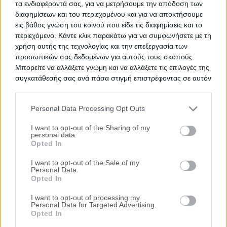
τα ενδιαφέροντά σας, για να μετρήσουμε την απόδοση των
διαφημίσεων και του περιεχομένου και για να αποκτήσουμε
Θέση Ζέση, Μαρτίνο, Νομός Φθιώτιδας
εις βάθος γνώση του κοινού που είδε τις διαφημίσεις και το
72.9 m²
Ισόγειο
2 Υ/Δ
περιεχόμενο. Κάντε κλικ παρακάτω για να συμφωνήσετε με τη
χρήση αυτής της τεχνολογίας και την επεξεργασία των
Χρηματοδότηση
προσωπικών σας δεδομένων για αυτούς τους σκοπούς.
Ημ. Διεξαγωγής:
Πρώτη Προσφορά:
Μπορείτε να αλλάξετε γνώμη και να αλλάξετε τις επιλογές της
29.900 €
16/09/2026
συγκατάθεσής σας ανά πάσα στιγμή επιστρέφοντας σε αυτόν
τον ιστότοπο.
Personal Data Processing Opt Outs
Please note that this website/app uses one or more Google
services and may gather and store information including but
I want to opt-out of the Sharing of my
personal data.
not limited to your visit or usage behaviour. You may click to
Opted In
grant or deny consent to Google and its third-party tags to
use your data for below specified purposes in below Google
I want to opt-out of the Sale of my
Personal Data.
consent section.
Opted In
Μονοκατοικία 200 τ.μ.
I want to opt-out of processing my
Θέση Ζέσι, Μαρτίνο, Νομός Φθιώτιδας
Personal Data for Targeted Advertising.
Opted In
200 m²
1984
2ος