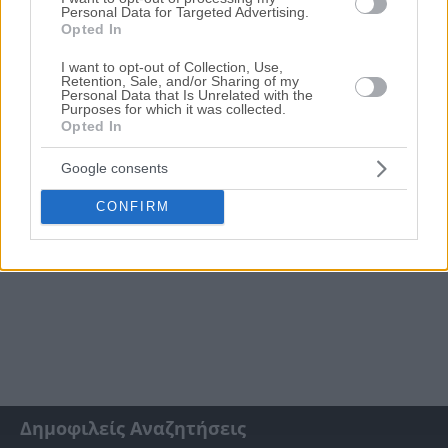
αναζήτησης μπορείτε να περιορίσετε τα ακίνητα και να
Personal Data for Targeted Advertising.
επιλέξετε αυτό που ταιριάζει στις ανάγκες σας.
Opted In
Σχετικές Αναζητήσεις
I want to opt-out of Collection, Use,
Retention, Sale, and/or Sharing of my
Πλειστηριασμοί Ακινήτων Μελιγαλάς
|
Πλειστηριασμοί
Personal Data that Is Unrelated with the
Διαμερισμάτων Μελιγαλάς
Purposes for which it was collected.
Opted In
Google consents
CONFIRM
Δημοφιλείς Αναζητήσεις