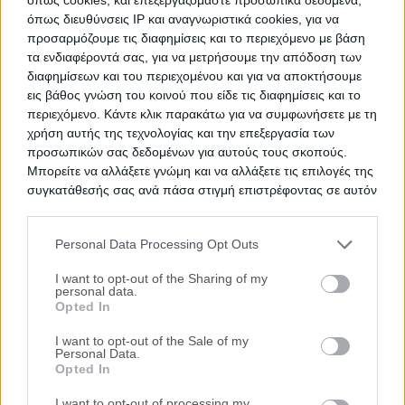
όπως διευθύνσεις IP και αναγνωριστικά cookies, για να
προσαρμόζουμε τις διαφημίσεις και το περιεχόμενο με βάση
τα ενδιαφέροντά σας, για να μετρήσουμε την απόδοση των
Ημιτελές κτήριο κατοικιών 200 τ.μ.
διαφημίσεων και του περιεχομένου και για να αποκτήσουμε
Μερόπη, Μελιγαλάς, Νομός Μεσσηνίας
εις βάθος γνώση του κοινού που είδε τις διαφημίσεις και το
περιεχόμενο. Κάντε κλικ παρακάτω για να συμφωνήσετε με τη
199.5 m²
1984
1ος
χρήση αυτής της τεχνολογίας και την επεξεργασία των
προσωπικών σας δεδομένων για αυτούς τους σκοπούς.
Ημ. Διεξαγωγής:
Πρώτη Προσφορά:
Μπορείτε να αλλάξετε γνώμη και να αλλάξετε τις επιλογές της
60.450 €
21/10/2026
συγκατάθεσής σας ανά πάσα στιγμή επιστρέφοντας σε αυτόν
τον ιστότοπο.
Αποθηκεύστε την αναζήτησή σας για να λαμβάνετε
Personal Data Processing Opt Outs
ενημέρωση όταν προστίθενται νέα ακίνητα
Please note that this website/app uses one or more Google
services and may gather and store information including but
I want to opt-out of the Sharing of my
Αποθήκευση
personal data.
not limited to your visit or usage behaviour. You may click to
Opted In
grant or deny consent to Google and its third-party tags to
Ψάχνετε για
Κατοικίες σε πλειστηριασμό
σε
Μελιγαλάς
;
use your data for below specified purposes in below Google
I want to opt-out of the Sale of my
Εδώ μπορείτε να βρείτε την επίσημη λίστα με τους
Personal Data.
consent section.
Opted In
ηλεκτρονικούς πλειστηριασμούς κατοικιών
σε
Μελιγαλάς
,
η οποία ανανεώνεται καθημερινά. Χρησιμοποιώντας τα φίλτρα
I want to opt-out of processing my