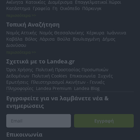
Ακίνητα
Κατοικίες
Διαμέρισμα
Επαγγελματικοί Χώροι
Κατάστημα
Γραφεία
Γη
Οικόπεδο
Πάρκινγκ
περισσότερα >>
Τοπική Αναζήτηση
Νομός Αττικής
Νομός Θεσσαλονίκης
Κέρκυρα
Ιωάννινα
Καβάλα
Βόλος
Λάρισα
Βούλα
Βουλιαγμένη
Δήμος
Διονύσου
περισσότερα >>
Σχετικά με το Landea.gr
Όροι Χρήσης
Πολιτική Προστασίας Προσωπικών
Δεδομένων
Πολιτική Cookies
Επικοινωνία
Συχνές
Ερωτήσεις
Πλειστηριασμοί Ακινήτων - Γενικές
Πληροφορίες
Landea Premium
Landea Blog
Εγγραφείτε για να λαμβάνετε νέα &
ενημερώσεις
Εγγραφή
Επικοινωνία