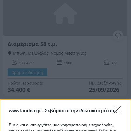
Διαμέρισμα 58 τ.μ.
Μπίνη, Μελιγαλάς, Νομός Μεσσηνίας
57.64 m²
1980
1ος
Χρηματοδότηση
Ημ. Διεξαγωγής:
Πρώτη Προσφορά:
34.400 €
25/09/2026
www.landea.gr -
Σεβόμαστε την ιδιωτικότητά σας
Εμείς και οι συνεργάτες μας χρησιμοποιούμε τεχνολογίες,
όπως cookies, και επεξεργαζόμαστε προσωπικά δεδομένα,