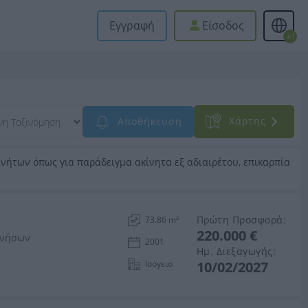
Εγγραφή
Είσοδος
el
Xάρτης
Αποθήκευση
νήτων όπως για παράδειγμα ακίνητα εξ αδιαιρέτου, επικαρπία
Πρώτη Προσφορά:
73.86 m²
220.000 €
ανήσων
2001
Ημ. Διεξαγωγής:
Ισόγειο
10/02/2027