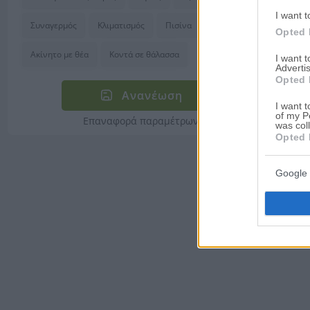
I want t
Συναγερμός
Κλιματισμός
Πισίνα
Luxury
Opted 
Ακίνητο με θέα
Κοντά σε θάλασσα
I want 
Advertis
Opted 
Ανανέωση
I want t
of my P
Επαναφορά παραμέτρων
was col
Opted 
Google 