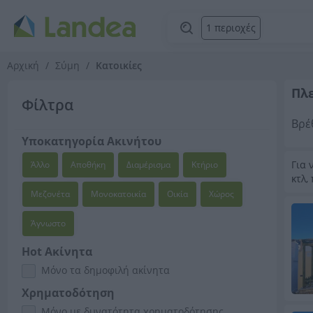
1 περιοχές
Αρχική
Σύμη
Κατοικίες
Πλε
Φίλτρα
Βρέ
Υποκατηγορία Ακινήτου
Για 
Άλλο
Αποθήκη
Διαμέρισμα
Κτήριο
κτλ,
Μεζονέτα
Μονοκατοικία
Οικία
Χώρος
Άγνωστο
Hot Ακίνητα
Μόνο τα δημοφιλή ακίνητα
Χρηματοδότηση
Μόνο με δυνατότητα χρηματοδότησης