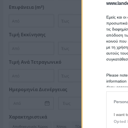
www.lande
Επιφάνεια (m²)
Εμείς και ο
προσωπικά δ
Ψάχ
τις διαφημί
πλε
Τιμή Εκκίνησης
απόδοση των
περι
κοινού που 
με τη χρήση
Σχε
αυτούς τους
συγκατάθεσ
Πλε
Τιμή Ανά Τετραγωνικό
Please note
information 
deny consent
Ημερομηνία Διενέργειας
in below Go
Persona
I want t
Χαρακτηριστικά
Opted 
Αποθηκευτικός Χώρος
Κήπος
Τζάκι