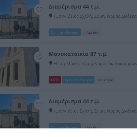
Διαμέρισμα 44 τ.μ.
Ιωαννίδειος Σχολή, Σύμη, Νομός Δωδεκ
Χρηματοδότηση
eAuction
Μονοκατοικία 87 τ.μ.
Θέση Μύλοι, Σύμη, Νομός Δωδεκανήσω
HOT
Χρηματοδότηση
eAuction
Διαμέρισμα 44 τ.μ.
Ιωαννίδειος Σχολή, Σύμη, Νομός Δωδεκ
Χρηματοδότηση
eAuction