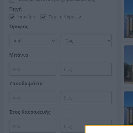
Πηγή
eAuction
Ταμείο Νομικών
Όροφος
Μπάνια
Υπνοδωμάτια
Έτος Κατασκευής