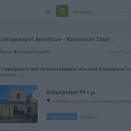
ιστηριασμοί Ακινήτων - Κατοικιών Σύμη :
θηκαν
4
αποτελέσματα
να
αφαιρέσετε από τα αποτελέσματα τα ειδικά δικαιώματα
ακι
 πατήστε
εδώ
Διαμέρισμα 74 τ.μ.
Ιωαννίδειος Σχολή, Σύμη, Νομός Δωδεκ
Χρηματοδότηση
eAuction