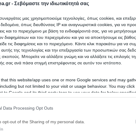
a.gr -
Σεβόμαστε την ιδιωτικότητά σας
Αποθηκεύστε την αναζήτησή σας για να λαμβάνετε ενημέρωση
ι συνεργάτες μας χρησιμοποιούμε τεχνολογίες, όπως cookies, και επεξε
εδομένα, όπως διευθύνσεις IP και αναγνωριστικά cookies, για να πρ
νετε για
Κατοικίες σε πλειστηριασμό
σε
Σύμη
; Εδώ μπορείτε να
σεις και το περιεχόμενο με βάση τα ενδιαφέροντά σας, για να μετρήσουμ
ιστηριασμούς κατοικιών
σε
Σύμη
, η οποία ανανεώνεται καθημερ
 διαφημίσεων και του περιεχομένου και για να αποκτήσουμε εις βάθο
ορίσετε τα ακίνητα και να επιλέξετε αυτό που ταιριάζει στις ανάγκ
είδε τις διαφημίσεις και το περιεχόμενο. Κάντε κλικ παρακάτω για να σ
 αυτής της τεχνολογίας και την επεξεργασία των προσωπικών σας δεδ
τικές Αναζητήσεις
 σκοπούς. Μπορείτε να αλλάξετε γνώμη και να αλλάξετε τις επιλογές τη
ής σας ανά πάσα στιγμή επιστρέφοντας σε αυτόν τον ιστότοπο.
ιστηριασμοί Ακινήτων Σύμη
|
Πλειστηριασμοί Διαμερισμάτων Σύ
 that this website/app uses one or more Google services and may gath
including but not limited to your visit or usage behaviour. You may click 
 to Google and its third-party tags to use your data for below specifi
ogle consent section.
l Data Processing Opt Outs
o opt-out of the Sharing of my personal data.
In