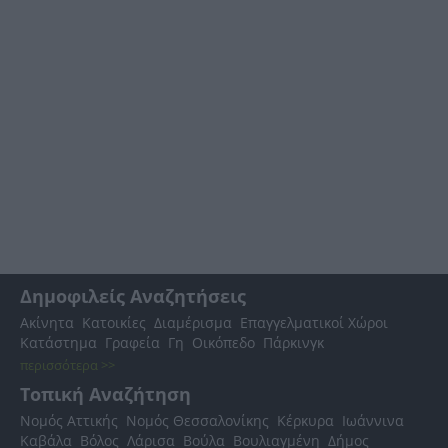
Δημοφιλείς Αναζητήσεις
Ακίνητα
Κατοικίες
Διαμέρισμα
Επαγγελματικοί Χώροι
Κατάστημα
Γραφεία
Γη
Οικόπεδο
Πάρκινγκ
περισσότερα >>
Τοπική Αναζήτηση
Νομός Αττικής
Νομός Θεσσαλονίκης
Κέρκυρα
Ιωάννινα
Καβάλα
Βόλος
Λάρισα
Βούλα
Βουλιαγμένη
Δήμος