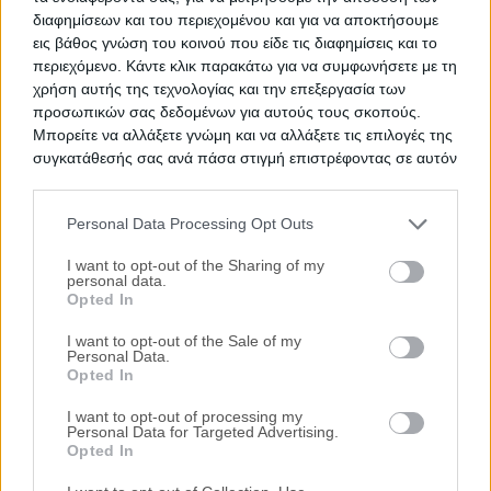
Διαμέρισμα 86 τ.μ. - ψιλή κυριότητα
διαφημίσεων και του περιεχομένου και για να αποκτήσουμε
εις βάθος γνώση του κοινού που είδε τις διαφημίσεις και το
Μιχαήλ Τσαλίκη 12, Υμηττός, Νομός Αττικής
περιεχόμενο. Κάντε κλικ παρακάτω για να συμφωνήσετε με τη
χρήση αυτής της τεχνολογίας και την επεξεργασία των
86.28 m²
2ος
2 Υ/Δ
προσωπικών σας δεδομένων για αυτούς τους σκοπούς.
Μπορείτε να αλλάξετε γνώμη και να αλλάξετε τις επιλογές της
Ημ. Διεξαγωγής:
Πρώτη Προσφορά:
συγκατάθεσής σας ανά πάσα στιγμή επιστρέφοντας σε αυτόν
134.000 €
23/09/2026
τον ιστότοπο.
Personal Data Processing Opt Outs
Please note that this website/app uses one or more Google
services and may gather and store information including but
I want to opt-out of the Sharing of my
personal data.
not limited to your visit or usage behaviour. You may click to
Opted In
grant or deny consent to Google and its third-party tags to
use your data for below specified purposes in below Google
I want to opt-out of the Sale of my
Personal Data.
consent section.
Opted In
Διαμέρισμα 50 τ.μ.
I want to opt-out of processing my
Personal Data for Targeted Advertising.
Αμβροσίου Μοσχονησίων 17, Υμηττός, Νομός Αττικής
Opted In
50 m²
1955
Ισόγειο