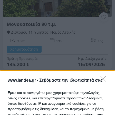
Μονοκατοικία 90 τ.μ.
Διστόμου 11, Υμηττός, Νομός Αττικής
90 m²
1960
1ος
Χρηματοδότηση
Ημ. Διεξαγωγής:
Πρώτη Προσφορά:
135.200 €
16/09/2026
www.landea.gr -
Σεβόμαστε την ιδιωτικότητά σας
Εμείς και οι συνεργάτες μας χρησιμοποιούμε τεχνολογίες,
όπως cookies, και επεξεργαζόμαστε προσωπικά δεδομένα,
όπως διευθύνσεις IP και αναγνωριστικά cookies, για να
προσαρμόζουμε τις διαφημίσεις και το περιεχόμενο με βάση
τα ενδιαφέροντά σας, για να μετρήσουμε την απόδοση των