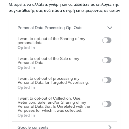
Μπορείτε να αλλάξετε γνώμη και να αλλάξετε τις επιλογές της
Ψάχνετε για
Κατοικίες σε πλειστηριασμό
σε
Ζυγός
; Εδώ
συγκατάθεσής σας ανά πάσα στιγμή επιστρέφοντας σε αυτόν
μπορείτε να βρείτε την επίσημη λίστα με τους
ηλεκτρονικούς
τον ιστότοπο.
πλειστηριασμούς κατοικιών
σε
Ζυγός
, η οποία ανανεώνεται
καθημερινά. Χρησιμοποιώντας τα φίλτρα αναζήτησης μπορείτε
Personal Data Processing Opt Outs
να περιορίσετε τα ακίνητα και να επιλέξετε αυτό που ταιριάζει
Please note that this website/app uses one or more Google
στις ανάγκες σας.
services and may gather and store information including but
I want to opt-out of the Sharing of my
personal data.
not limited to your visit or usage behaviour. You may click to
Σχετικές Αναζητήσεις
Opted In
grant or deny consent to Google and its third-party tags to
Πλειστηριασμοί Ακινήτων Ζυγός
|
Πλειστηριασμοί
use your data for below specified purposes in below Google
I want to opt-out of the Sale of my
Μονοκατοικιών Ζυγός
Personal Data.
consent section.
Opted In
I want to opt-out of processing my
Personal Data for Targeted Advertising.
Opted In
I want to opt-out of Collection, Use,
Retention, Sale, and/or Sharing of my
Personal Data that Is Unrelated with the
Purposes for which it was collected.
Opted In
Google consents