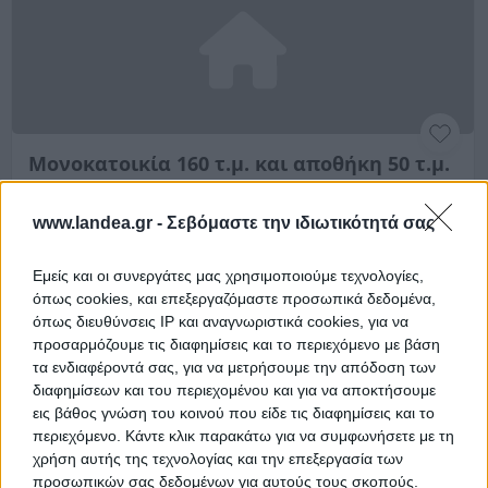
Μονοκατοικία 160 τ.μ. και αποθήκη 50 τ.μ.
- 50% εξ αδιαιρέτου
www.landea.gr -
Σεβόμαστε την ιδιωτικότητά σας
Ζυγός, Ζυγός, Νομός Καβάλας
160 m²
1970
1ος
Εμείς και οι συνεργάτες μας χρησιμοποιούμε τεχνολογίες,
όπως cookies, και επεξεργαζόμαστε προσωπικά δεδομένα,
Ημ. Διεξαγωγής:
Πρώτη Προσφορά:
όπως διευθύνσεις IP και αναγνωριστικά cookies, για να
26.100 €
09/09/2026
προσαρμόζουμε τις διαφημίσεις και το περιεχόμενο με βάση
τα ενδιαφέροντά σας, για να μετρήσουμε την απόδοση των
Αποθηκεύστε την αναζήτησή σας για να λαμβάνετε
διαφημίσεων και του περιεχομένου και για να αποκτήσουμε
ενημέρωση όταν προστίθενται νέα ακίνητα
εις βάθος γνώση του κοινού που είδε τις διαφημίσεις και το
περιεχόμενο. Κάντε κλικ παρακάτω για να συμφωνήσετε με τη
Αποθήκευση
χρήση αυτής της τεχνολογίας και την επεξεργασία των
προσωπικών σας δεδομένων για αυτούς τους σκοπούς.