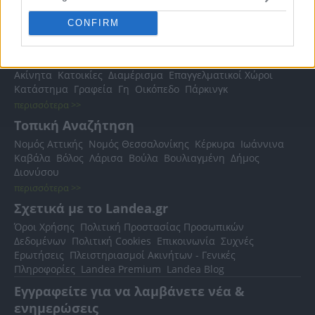
CONFIRM
Δημοφιλείς Αναζητήσεις
Ακίνητα
Κατοικίες
Διαμέρισμα
Επαγγελματικοί Χώροι
Κατάστημα
Γραφεία
Γη
Οικόπεδο
Πάρκινγκ
περισσότερα >>
Τοπική Αναζήτηση
Νομός Αττικής
Νομός Θεσσαλονίκης
Κέρκυρα
Ιωάννινα
Καβάλα
Βόλος
Λάρισα
Βούλα
Βουλιαγμένη
Δήμος
Διονύσου
περισσότερα >>
Σχετικά με το Landea.gr
Όροι Χρήσης
Πολιτική Προστασίας Προσωπικών
Δεδομένων
Πολιτική Cookies
Επικοινωνία
Συχνές
Ερωτήσεις
Πλειστηριασμοί Ακινήτων - Γενικές
Πληροφορίες
Landea Premium
Landea Blog
Εγγραφείτε για να λαμβάνετε νέα &
ενημερώσεις