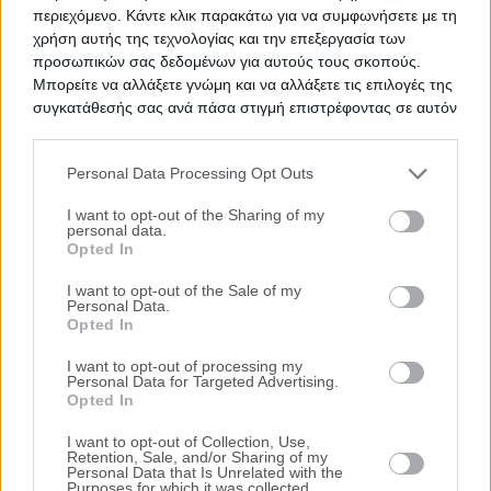
Σερρών
περιεχόμενο. Κάντε κλικ παρακάτω για να συμφωνήσετε με τη
χρήση αυτής της τεχνολογίας και την επεξεργασία των
65 m²
1990
1ος
προσωπικών σας δεδομένων για αυτούς τους σκοπούς.
Χρηματοδότηση
Μπορείτε να αλλάξετε γνώμη και να αλλάξετε τις επιλογές της
συγκατάθεσής σας ανά πάσα στιγμή επιστρέφοντας σε αυτόν
Ημ. Διεξαγωγής:
Πρώτη Προσφορά:
τον ιστότοπο.
59.000 €
18/09/2026
Personal Data Processing Opt Outs
Please note that this website/app uses one or more Google
services and may gather and store information including but
I want to opt-out of the Sharing of my
personal data.
not limited to your visit or usage behaviour. You may click to
Opted In
grant or deny consent to Google and its third-party tags to
use your data for below specified purposes in below Google
I want to opt-out of the Sale of my
Personal Data.
consent section.
Opted In
I want to opt-out of processing my
Διαμέρισμα 80 τ.μ.
Personal Data for Targeted Advertising.
Opted In
Παιωνίου 18 & Μιχαήλ Βόδα 60, Αθήνα (Πλατεία
Αττικής), Νομός Αττικής
I want to opt-out of Collection, Use,
Retention, Sale, and/or Sharing of my
Personal Data that Is Unrelated with the
80 m²
1ος
3 Υ/Δ
Purposes for which it was collected.