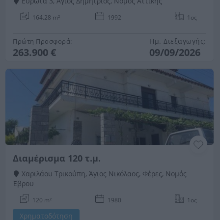
Ευρώτα 3, Άγιος Δημήτριος, Νομός Αττικής
164.28 m²
1992
1ος
Ημ. Διεξαγωγής:
Πρώτη Προσφορά:
263.900 €
09/09/2026
Διαμέρισμα 120 τ.μ.
Χαριλάου Τρικούπη, Άγιος Νικόλαος, Φέρες, Νομός
Έβρου
120 m²
1980
1ος
Χρηματοδότηση