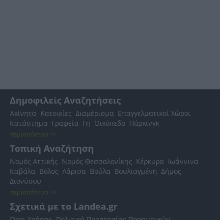
Δημοφιλείς Αναζητήσεις
Ακίνητα
Κατοικίες
Διαμέρισμα
Επαγγελματικοί Χώροι
Κατάστημα
Γραφεία
Γη
Οικόπεδο
Πάρκινγκ
περισσότερα >>
Τοπική Αναζήτηση
Νομός Αττικής
Νομός Θεσσαλονίκης
Κέρκυρα
Ιωάννινα
Καβάλα
Βόλος
Λάρισα
Βούλα
Βουλιαγμένη
Δήμος
Διονύσου
περισσότερα >>
Σχετικά με το Landea.gr
Όροι Χρήσης
Πολιτική Προστασίας Προσωπικών