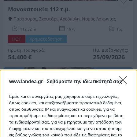
Μονοκατοικία 112 τ.μ.
Παρασυρός, Σκουτάρι, Αρεόπολη, Νομός Λακωνίας
112.32 m²
1970
1ος
HOT
Χρηματοδότηση
Ημ. Διεξαγωγής:
Πρώτη Προσφορά:
54.400 €
25/09/2026
www.landea.gr -
Σεβόμαστε την ιδιωτικότητά σας
Εμείς και οι συνεργάτες μας χρησιμοποιούμε τεχνολογίες,
όπως cookies, και επεξεργαζόμαστε προσωπικά δεδομένα,
όπως διευθύνσεις IP και αναγνωριστικά cookies, για να
προσαρμόζουμε τις διαφημίσεις και το περιεχόμενο με βάση
Διαμέρισμα 65 τ.μ. και αποθήκη
τα ενδιαφέροντά σας, για να μετρήσουμε την απόδοση των
διαφημίσεων και του περιεχομένου και για να αποκτήσουμε
Μεγάλου Αλεξάνδρου & Αρχελάου 4, Σέρρες, Νομός
εις βάθος γνώση του κοινού που είδε τις διαφημίσεις και το