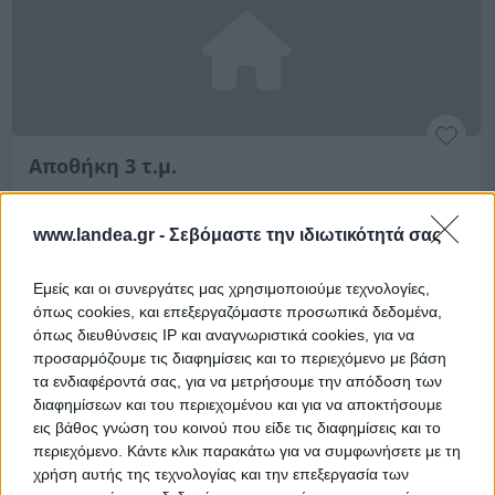
Αποθήκη 3 τ.μ.
Αγγέλου Ποιμενίδη 45 & Σόλωνος, Αλεξανδρούπολη,
Νομός Έβρου
www.landea.gr -
Σεβόμαστε την ιδιωτικότητά σας
3.1 m²
2005
Υπόγειο
Εμείς και οι συνεργάτες μας χρησιμοποιούμε τεχνολογίες,
όπως cookies, και επεξεργαζόμαστε προσωπικά δεδομένα,
Ημ. Διεξαγωγής:
Πρώτη Προσφορά:
2.000 €
23/09/2026
όπως διευθύνσεις IP και αναγνωριστικά cookies, για να
προσαρμόζουμε τις διαφημίσεις και το περιεχόμενο με βάση
τα ενδιαφέροντά σας, για να μετρήσουμε την απόδοση των
Αποθηκεύστε την αναζήτησή σας για να λαμβάνετε
διαφημίσεων και του περιεχομένου και για να αποκτήσουμε
ενημέρωση όταν προστίθενται νέα ακίνητα
εις βάθος γνώση του κοινού που είδε τις διαφημίσεις και το
περιεχόμενο. Κάντε κλικ παρακάτω για να συμφωνήσετε με τη
Αποθήκευση
χρήση αυτής της τεχνολογίας και την επεξεργασία των