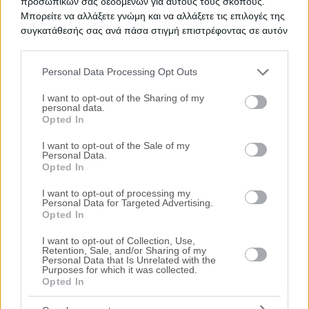
προσωπικών σας δεδομένων για αυτούς τους σκοπούς.
Ψάχνετε για
Αποθήκη σε πλειστηριασμό
σε
Μπορείτε να αλλάξετε γνώμη και να αλλάξετε τις επιλογές της
Αλεξανδρούπολη
; Εδώ μπορείτε να βρείτε την επίσημη λίστα
συγκατάθεσής σας ανά πάσα στιγμή επιστρέφοντας σε αυτόν
με τους
ηλεκτρονικούς πλειστηριασμούς ακινήτων
σε
τον ιστότοπο.
Αλεξανδρούπολη
, η οποία ανανεώνεται καθημερινά.
Χρησιμοποιώντας τα φίλτρα αναζήτησης μπορείτε να
Personal Data Processing Opt Outs
περιορίσετε τα ακίνητα και να επιλέξετε αυτό που ταιριάζει
Please note that this website/app uses one or more Google
στις ανάγκες σας.
services and may gather and store information including but
I want to opt-out of the Sharing of my
personal data.
not limited to your visit or usage behaviour. You may click to
Σχετικές Αναζητήσεις
Opted In
grant or deny consent to Google and its third-party tags to
Πλειστηριασμοί Ακινήτων Αλεξανδρούπολη
|
Πλειστηριασμοί
use your data for below specified purposes in below Google
I want to opt-out of the Sale of my
Ακινήτων - Κατοικιών Αλεξανδρούπολη
Personal Data.
consent section.
Opted In
I want to opt-out of processing my
Personal Data for Targeted Advertising.
Opted In
I want to opt-out of Collection, Use,
Retention, Sale, and/or Sharing of my
Personal Data that Is Unrelated with the
Purposes for which it was collected.
Opted In