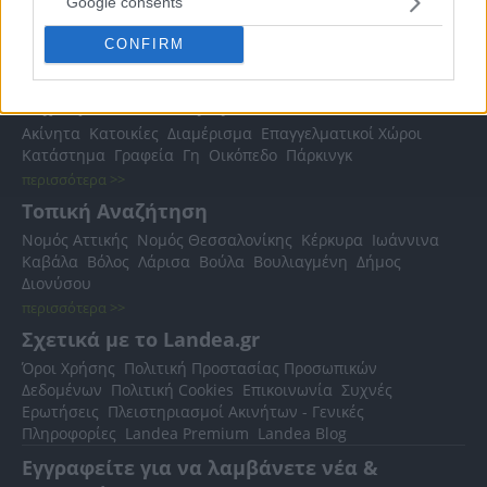
Google consents
CONFIRM
Δημοφιλείς Αναζητήσεις
Ακίνητα
Κατοικίες
Διαμέρισμα
Επαγγελματικοί Χώροι
Κατάστημα
Γραφεία
Γη
Οικόπεδο
Πάρκινγκ
περισσότερα >>
Τοπική Αναζήτηση
Νομός Αττικής
Νομός Θεσσαλονίκης
Κέρκυρα
Ιωάννινα
Καβάλα
Βόλος
Λάρισα
Βούλα
Βουλιαγμένη
Δήμος
Διονύσου
περισσότερα >>
Σχετικά με το Landea.gr
Όροι Χρήσης
Πολιτική Προστασίας Προσωπικών
Δεδομένων
Πολιτική Cookies
Επικοινωνία
Συχνές
Ερωτήσεις
Πλειστηριασμοί Ακινήτων - Γενικές
Πληροφορίες
Landea Premium
Landea Blog
Εγγραφείτε για να λαμβάνετε νέα &