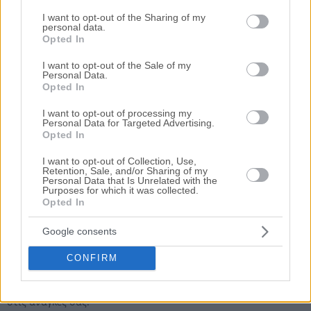
Please note that this website/app uses one or more Google
Αποθήκη 20 τ.μ.
services and may gather and store information including but
I want to opt-out of the Sharing of my
personal data.
not limited to your visit or usage behaviour. You may click to
Θέση Λειβαδάκια, Πλακιάς, Μύρθιος, Νομός Ρεθύμνου
Opted In
grant or deny consent to Google and its third-party tags to
19.72 m²
2010
Υπόγειο
use your data for below specified purposes in below Google
I want to opt-out of the Sale of my
Personal Data.
consent section.
Opted In
Ημ. Διεξαγωγής:
Πρώτη Προσφορά:
6.400 €
30/09/2026
I want to opt-out of processing my
Personal Data for Targeted Advertising.
Opted In
Αποθηκεύστε την αναζήτησή σας για να λαμβάνετε
ενημέρωση όταν προστίθενται νέα ακίνητα
I want to opt-out of Collection, Use,
Retention, Sale, and/or Sharing of my
Αποθήκευση
Personal Data that Is Unrelated with the
Purposes for which it was collected.
Opted In
Ψάχνετε για
Αποθήκη σε πλειστηριασμό
σε
Νομός
Ρεθύμνου
Google consents
; Εδώ μπορείτε να βρείτε την επίσημη λίστα με τους
ηλεκτρονικούς πλειστηριασμούς ακινήτων
σε
Νομός
CONFIRM
Ρεθύμνου
, η οποία ανανεώνεται καθημερινά.
Χρησιμοποιώντας τα φίλτρα αναζήτησης μπορείτε να
περιορίσετε τα ακίνητα και να επιλέξετε αυτό που ταιριάζει
στις ανάγκες σας.