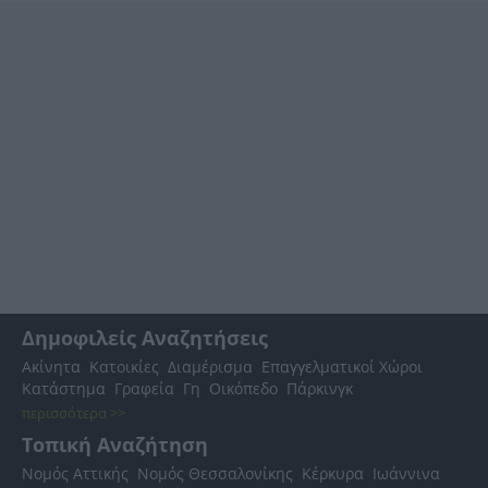
Δημοφιλείς Αναζητήσεις
Ακίνητα
Κατοικίες
Διαμέρισμα
Επαγγελματικοί Χώροι
Κατάστημα
Γραφεία
Γη
Οικόπεδο
Πάρκινγκ
περισσότερα >>
Τοπική Αναζήτηση
Νομός Αττικής
Νομός Θεσσαλονίκης
Κέρκυρα
Ιωάννινα