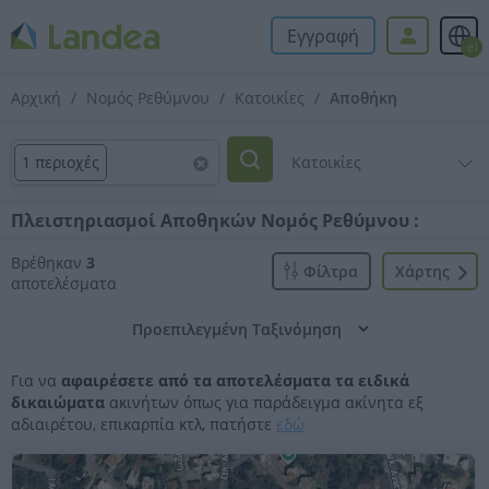
Εγγραφή
el
Αρχική
Νομός Ρεθύμνου
Κατοικίες
Αποθήκη
1 περιοχές
Πλειστηριασμοί Αποθηκών Νομός Ρεθύμνου :
Βρέθηκαν
3
Φίλτρα
Xάρτης
αποτελέσματα
Για να
αφαιρέσετε από τα αποτελέσματα τα ειδικά
δικαιώματα
ακινήτων όπως για παράδειγμα ακίνητα εξ
αδιαιρέτου, επικαρπία κτλ, πατήστε
εδώ