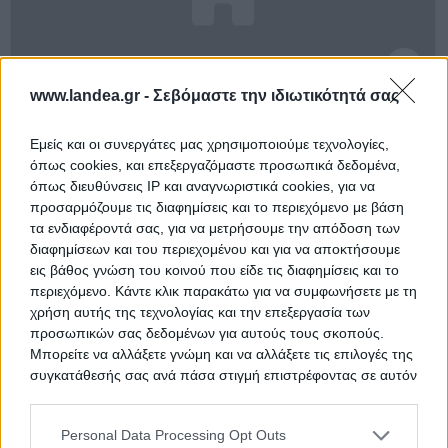
Αποθήκη 92 τ.μ.
www.landea.gr -
Σεβόμαστε την ιδιωτικότητά σας
Θέση Τζίτζιφες, Γενή, Ρέθυμνο, Νομός Ρεθύμνου
Εμείς και οι συνεργάτες μας χρησιμοποιούμε τεχνολογίες,
92.49 m²
2010
Υπόγειο
όπως cookies, και επεξεργαζόμαστε προσωπικά δεδομένα,
όπως διευθύνσεις IP και αναγνωριστικά cookies, για να
Χρηματοδότηση
προσαρμόζουμε τις διαφημίσεις και το περιεχόμενο με βάση
Ημ. Διεξαγωγής:
Πρώτη Προσφορά:
τα ενδιαφέροντά σας, για να μετρήσουμε την απόδοση των
20.000 €
23/09/2026
διαφημίσεων και του περιεχομένου και για να αποκτήσουμε
εις βάθος γνώση του κοινού που είδε τις διαφημίσεις και το
περιεχόμενο. Κάντε κλικ παρακάτω για να συμφωνήσετε με τη
χρήση αυτής της τεχνολογίας και την επεξεργασία των
προσωπικών σας δεδομένων για αυτούς τους σκοπούς.
Μπορείτε να αλλάξετε γνώμη και να αλλάξετε τις επιλογές της
συγκατάθεσής σας ανά πάσα στιγμή επιστρέφοντας σε αυτόν
τον ιστότοπο.
Personal Data Processing Opt Outs