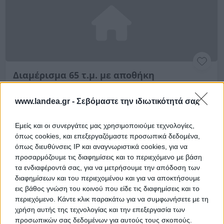
Διαμέρισμα 65 τ.μ. με αποθήκη
Θάσου & 25ης Μαρτίου, Μαΐστρος, Νομός Έβρου
www.landea.gr -
Σεβόμαστε την ιδιωτικότητά σας
64.64 m²
2007
3ος
Χρηματοδότηση
Εμείς και οι συνεργάτες μας χρησιμοποιούμε τεχνολογίες,
όπως cookies, και επεξεργαζόμαστε προσωπικά δεδομένα,
Ημ. Διεξαγωγής:
Πρώτη Προσφορά:
όπως διευθύνσεις IP και αναγνωριστικά cookies, για να
78.300 €
07/10/2026
προσαρμόζουμε τις διαφημίσεις και το περιεχόμενο με βάση
τα ενδιαφέροντά σας, για να μετρήσουμε την απόδοση των
Αποθηκεύστε την αναζήτησή σας για να λαμβάνετε
διαφημίσεων και του περιεχομένου και για να αποκτήσουμε
ενημέρωση όταν προστίθενται νέα ακίνητα
εις βάθος γνώση του κοινού που είδε τις διαφημίσεις και το
περιεχόμενο. Κάντε κλικ παρακάτω για να συμφωνήσετε με τη
Αποθήκευση
χρήση αυτής της τεχνολογίας και την επεξεργασία των
προσωπικών σας δεδομένων για αυτούς τους σκοπούς.