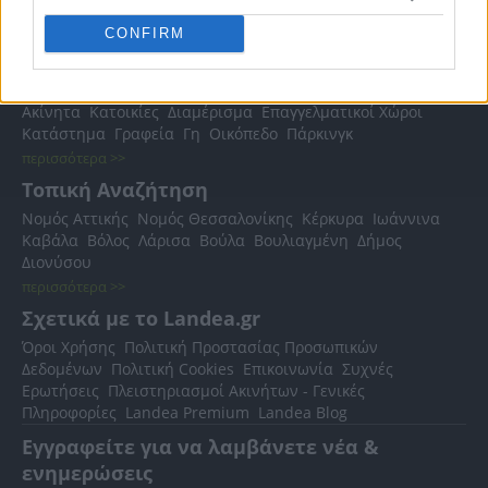
CONFIRM
Δημοφιλείς Αναζητήσεις
Ακίνητα
Κατοικίες
Διαμέρισμα
Επαγγελματικοί Χώροι
Κατάστημα
Γραφεία
Γη
Οικόπεδο
Πάρκινγκ
περισσότερα >>
Τοπική Αναζήτηση
Νομός Αττικής
Νομός Θεσσαλονίκης
Κέρκυρα
Ιωάννινα
Καβάλα
Βόλος
Λάρισα
Βούλα
Βουλιαγμένη
Δήμος
Διονύσου
περισσότερα >>
Σχετικά με το Landea.gr
Όροι Χρήσης
Πολιτική Προστασίας Προσωπικών
Δεδομένων
Πολιτική Cookies
Επικοινωνία
Συχνές
Ερωτήσεις
Πλειστηριασμοί Ακινήτων - Γενικές
Πληροφορίες
Landea Premium
Landea Blog
Εγγραφείτε για να λαμβάνετε νέα &
ενημερώσεις