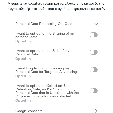
Μπορείτε να αλλάξετε γνώμη και να αλλάξετε τις επιλογές της
Ψάχνετε για
Διαμέρισμα σε πλειστηριασμό
σε
Μαΐστρος
;
συγκατάθεσής σας ανά πάσα στιγμή επιστρέφοντας σε αυτόν
Εδώ μπορείτε να βρείτε την επίσημη λίστα με τους
τον ιστότοπο.
ηλεκτρονικούς πλειστηριασμούς ακινήτων
σε
Μαΐστρος
, η
οποία ανανεώνεται καθημερινά. Χρησιμοποιώντας τα φίλτρα
Personal Data Processing Opt Outs
αναζήτησης μπορείτε να περιορίσετε τα ακίνητα και να
Please note that this website/app uses one or more Google
επιλέξετε αυτό που ταιριάζει στις ανάγκες σας.
services and may gather and store information including but
I want to opt-out of the Sharing of my
personal data.
Σχετικές Αναζητήσεις
not limited to your visit or usage behaviour. You may click to
Opted In
grant or deny consent to Google and its third-party tags to
Πλειστηριασμοί Ακινήτων Μαΐστρος
|
Πλειστηριασμοί
use your data for below specified purposes in below Google
Ακινήτων - Κατοικιών Μαΐστρος
I want to opt-out of the Sale of my
Personal Data.
consent section.
Opted In
I want to opt-out of processing my
Personal Data for Targeted Advertising.
Opted In
I want to opt-out of Collection, Use,
Retention, Sale, and/or Sharing of my
Personal Data that Is Unrelated with the
Purposes for which it was collected.
Opted In
Google consents