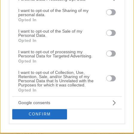
Αποθηκεύστε την αναζήτησή σας για να λαμβάνετε
Please note that this website/app uses one or more Google
ενημέρωση όταν προστίθενται νέα ακίνητα
services and may gather and store information including but
I want to opt-out of the Sharing of my
personal data.
not limited to your visit or usage behaviour. You may click to
Opted In
Αποθήκευση
grant or deny consent to Google and its third-party tags to
use your data for below specified purposes in below Google
I want to opt-out of the Sale of my
Personal Data.
consent section.
Opted In
I want to opt-out of processing my
Personal Data for Targeted Advertising.
Opted In
I want to opt-out of Collection, Use,
Retention, Sale, and/or Sharing of my
Personal Data that Is Unrelated with the
Purposes for which it was collected.
Διαμέρισμα 117 τ.μ. με σοφίτα 110 τ.μ.
Opted In
Άγιος Νικόλαος, Άγιος Νικόλαος Χαλκιδικής, Νομός
Google consents
Χαλκιδικής
117.48 m²
1974
1ος
CONFIRM
Χρηματοδότηση