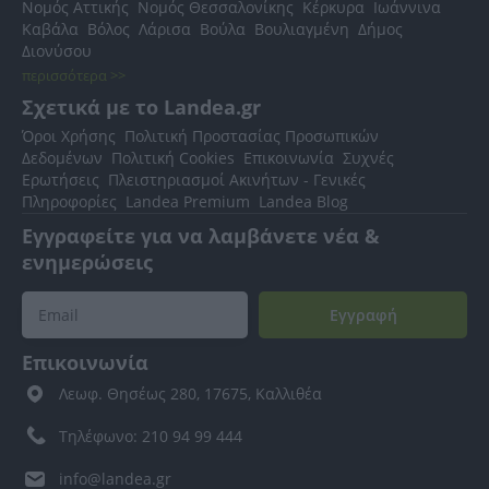
Νομός Αττικής
Νομός Θεσσαλονίκης
Κέρκυρα
Ιωάννινα
Καβάλα
Βόλος
Λάρισα
Βούλα
Βουλιαγμένη
Δήμος
Διονύσου
περισσότερα >>
Σχετικά με το Landea.gr
Όροι Χρήσης
Πολιτική Προστασίας Προσωπικών
Δεδομένων
Πολιτική Cookies
Επικοινωνία
Συχνές
Ερωτήσεις
Πλειστηριασμοί Ακινήτων - Γενικές
Πληροφορίες
Landea Premium
Landea Blog
Εγγραφείτε για να λαμβάνετε νέα &
ενημερώσεις
Εγγραφή
Επικοινωνία
Λεωφ. Θησέως 280, 17675, Καλλιθέα
Τηλέφωνο: 210 94 99 444
info@landea.gr