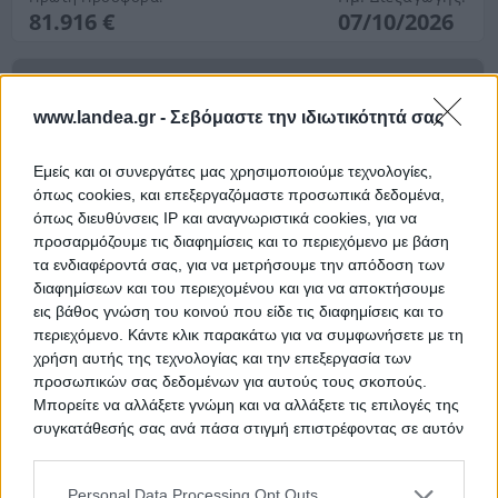
81.916 €
07/10/2026
www.landea.gr -
Σεβόμαστε την ιδιωτικότητά σας
Εμείς και οι συνεργάτες μας χρησιμοποιούμε τεχνολογίες,
όπως cookies, και επεξεργαζόμαστε προσωπικά δεδομένα,
όπως διευθύνσεις IP και αναγνωριστικά cookies, για να
προσαρμόζουμε τις διαφημίσεις και το περιεχόμενο με βάση
Διαμέρισμα 65 τ.μ.
τα ενδιαφέροντά σας, για να μετρήσουμε την απόδοση των
διαφημίσεων και του περιεχομένου και για να αποκτήσουμε
Θέση Κουτσιλιάρι, Γαλάτιστα, Γαλάτιστα, Νομός
εις βάθος γνώση του κοινού που είδε τις διαφημίσεις και το
Χαλκιδικής
περιεχόμενο. Κάντε κλικ παρακάτω για να συμφωνήσετε με τη
65 m²
1983
Ισόγειο
χρήση αυτής της τεχνολογίας και την επεξεργασία των
προσωπικών σας δεδομένων για αυτούς τους σκοπούς.
Χρηματοδότηση
Μπορείτε να αλλάξετε γνώμη και να αλλάξετε τις επιλογές της
συγκατάθεσής σας ανά πάσα στιγμή επιστρέφοντας σε αυτόν
Ημ. Διεξαγωγής:
Πρώτη Προσφορά:
46.000 €
τον ιστότοπο.
16/09/2026
Personal Data Processing Opt Outs