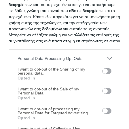
διαφημίσεων και του περιεχομένου και για να αποκτήσουμε
εις βάθος γνώση του κοινού που είδε τις διαφημίσεις και το
περιεχόμενο. Κάντε κλικ παρακάτω για να συμφωνήσετε με τη
χρήση αυτής της τεχνολογίας και την επεξεργασία των
προσωπικών σας δεδομένων για αυτούς τους σκοπούς.
Μπορείτε να αλλάξετε γνώμη και να αλλάξετε τις επιλογές της
συγκατάθεσής σας ανά πάσα στιγμή επιστρέφοντας σε αυτόν
τον ιστότοπο.
Personal Data Processing Opt Outs
Please note that this website/app uses one or more Google
services and may gather and store information including but
I want to opt-out of the Sharing of my
personal data.
not limited to your visit or usage behaviour. You may click to
Opted In
grant or deny consent to Google and its third-party tags to
Δημοφιλείς Αναζητήσεις
use your data for below specified purposes in below Google
I want to opt-out of the Sale of my
Ακίνητα
Κατοικίες
Διαμέρισμα
Επαγγελματικοί Χώροι
Personal Data.
consent section.
Κατάστημα
Γραφεία
Γη
Οικόπεδο
Πάρκινγκ
Opted In
περισσότερα >>
I want to opt-out of processing my
Τοπική Αναζήτηση
Personal Data for Targeted Advertising.
Opted In
Νομός Αττικής
Νομός Θεσσαλονίκης
Κέρκυρα
Ιωάννινα
Καβάλα
Βόλος
Λάρισα
Βούλα
Βουλιαγμένη
Δήμος
I want to opt-out of Collection, Use,