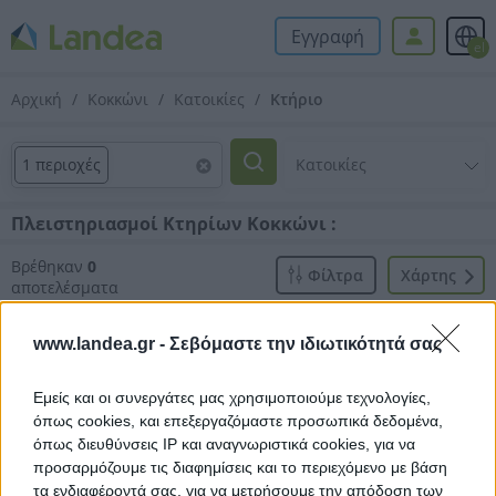
Εγγραφή
el
Αρχική
Κοκκώνι
Κατοικίες
Κτήριο
1 περιοχές
Πλειστηριασμοί Κτηρίων Κοκκώνι :
Βρέθηκαν
0
Φίλτρα
Xάρτης
αποτελέσματα
www.landea.gr -
Σεβόμαστε την ιδιωτικότητά σας
Εμείς και οι συνεργάτες μας χρησιμοποιούμε τεχνολογίες,
όπως cookies, και επεξεργαζόμαστε προσωπικά δεδομένα,
Δεν βρέθηκαν αποτελέσματα.
όπως διευθύνσεις IP και αναγνωριστικά cookies, για να
προσαρμόζουμε τις διαφημίσεις και το περιεχόμενο με βάση
τα ενδιαφέροντά σας, για να μετρήσουμε την απόδοση των