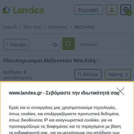
Εγγραφή
el
Αρχική
Νέα Χιλή
Κατοικίες
Μεζονέτα
1 περιοχές
Πλειστηριασμοί Μεζονετών Νέα Χιλή :
Βρέθηκαν
0
Φίλτρα
Xάρτης
αποτελέσματα
www.landea.gr -
Σεβόμαστε την ιδιωτικότητά σας
Εμείς και οι συνεργάτες μας χρησιμοποιούμε τεχνολογίες,
όπως cookies, και επεξεργαζόμαστε προσωπικά δεδομένα,
Δεν βρέθηκαν αποτελέσματα.
όπως διευθύνσεις IP και αναγνωριστικά cookies, για να
προσαρμόζουμε τις διαφημίσεις και το περιεχόμενο με βάση
τα ενδιαφέροντά σας, για να μετρήσουμε την απόδοση των