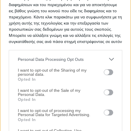
διαφημίσεων και του περιεχομένου και για να αποκτήσουμε
εις βάθος γνώση του κοινού που είδε τις διαφημίσεις και το
περιεχόμενο. Κάντε κλικ παρακάτω για να συμφωνήσετε με τη
χρήση αυτής της τεχνολογίας και την επεξεργασία των
προσωπικών σας δεδομένων για αυτούς τους σκοπούς.
Μπορείτε να αλλάξετε γνώμη και να αλλάξετε τις επιλογές της
συγκατάθεσής σας ανά πάσα στιγμή επιστρέφοντας σε αυτόν
τον ιστότοπο.
Personal Data Processing Opt Outs
Please note that this website/app uses one or more Google
services and may gather and store information including but
I want to opt-out of the Sharing of my
personal data.
not limited to your visit or usage behaviour. You may click to
Opted In
grant or deny consent to Google and its third-party tags to
Δημοφιλείς Αναζητήσεις
use your data for below specified purposes in below Google
I want to opt-out of the Sale of my
Ακίνητα
Κατοικίες
Διαμέρισμα
Επαγγελματικοί Χώροι
Personal Data.
consent section.
Κατάστημα
Γραφεία
Γη
Οικόπεδο
Πάρκινγκ
Opted In
περισσότερα >>
I want to opt-out of processing my
Τοπική Αναζήτηση
Personal Data for Targeted Advertising.
Opted In
Νομός Αττικής
Νομός Θεσσαλονίκης
Κέρκυρα
Ιωάννινα
Καβάλα
Βόλος
Λάρισα
Βούλα
Βουλιαγμένη
Δήμος
I want to opt-out of Collection, Use,