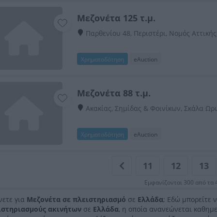
Μεζονέτα 125 τ.μ.
Παρθενίου 48, Περιστέρι, Νομός Αττικής
Χρηματοδότηση
eAuction
Μεζονέτα 88 τ.μ.
Ακακίας, Σημίδας & Φοινίκων, Σκάλα Ωρ
Χρηματοδότηση
eAuction
11
12
13
Εμφανίζονται 300 από τα 
νετε για
Μεζονέτα σε πλειστηριασμό
σε
Ελλάδα
; Εδώ μπορείτε 
ιστηριασμούς ακινήτων
σε
Ελλάδα
, η οποία ανανεώνεται καθημ