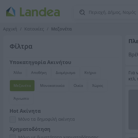
Αρχική
Κατοικίες
Μεζονέτα
Πλ
Φίλτρα
Βρέ
Υποκατηγορία Ακινήτου
Για 
Άλλο
Αποθήκη
Διαμέρισμα
Κτήριο
κτλ,
Μεζονέτα
Μονοκατοικία
Οικία
Χώρος
Άγνωστο
Hot Ακίνητα
Μόνο τα δημοφιλή ακίνητα
Χρηματοδότηση
Μόνο με δυνατότητα χρηματοδότησης