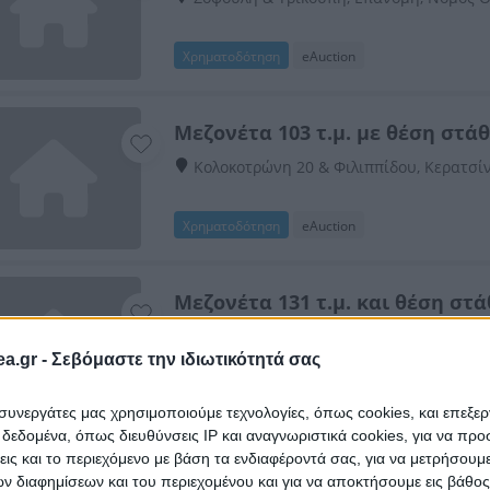
Χρηματοδότηση
eAuction
Μεζονέτα 103 τ.μ. με θέση στά
Κολοκοτρώνη 20 & Φιλιππίδου, Κερατσίν
Χρηματοδότηση
eAuction
Μεζονέτα 131 τ.μ. και θέση στ
Κοντομίχαλου 18, Αργοστόλι, Νομός Κεφ
a.gr -
Σεβόμαστε την ιδιωτικότητά σας
Χρηματοδότηση
eAuction
ι συνεργάτες μας χρησιμοποιούμε τεχνολογίες, όπως cookies, και επεξε
εδομένα, όπως διευθύνσεις IP και αναγνωριστικά cookies, για να πρ
σεις και το περιεχόμενο με βάση τα ενδιαφέροντά σας, για να μετρήσουμ
Μεζονέτα 232 τ.μ. με πισίνα
 διαφημίσεων και του περιεχομένου και για να αποκτήσουμε εις βάθο