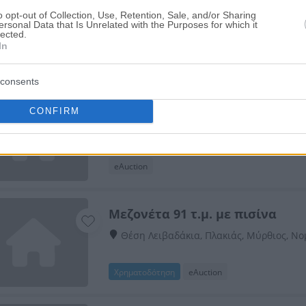
Μεζονέτα 236 τ.μ. - 33% εξ αδι
o opt-out of Collection, Use, Retention, Sale, and/or Sharing
Πατριάρχου Ιωακείμ 3, Πειραιάς, Νομός
ersonal Data that Is Unrelated with the Purposes for which it
lected.
In
eAuction
consents
Ημιτελής μεζονέτα 169 τ.μ.
CONFIRM
Ζακύνθου 7, Λαμία, Νομός Φθιώτιδας
eAuction
Μεζονέτα 91 τ.μ. με πισίνα
Θέση Λειβαδάκια, Πλακιάς, Μύρθιος, Ν
Χρηματοδότηση
eAuction