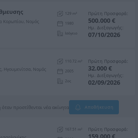
άθμευσης
Πρώτη Προσφορά:
129 m²
500.000 €
α Κορωπίου, Νομός
1980
Ημ. Διεξαγωγής:
Ισόγειο
07/10/2026
Πρώτη Προσφορά:
110.72 m²
32.000 €
, Ηγουμενίτσα, Νομός
2005
Ημ. Διεξαγωγής:
2ος
02/09/2026
 όταν προστίθενται νέα ακίνητα
Αποθήκευση
Πρώτη Προσφορά:
167.51 m²
159.000 €
Θεσσαλονίκης