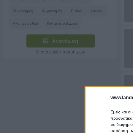
Συναγερμός
Κλιματισμός
Πισίνα
Luxury
Ακίνητο με θέα
Κοντά σε θάλασσα
Ανανέωση
Επαναφορά παραμέτρων
www.lande
Εμείς και ο
προσωπικά δ
τις διαφημί
απόδοση των