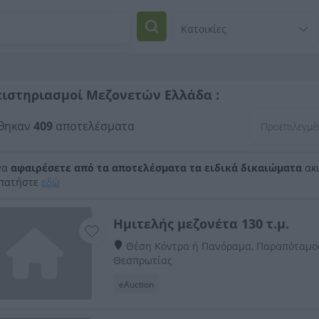
ειστηριασμοί Μεζονετών Ελλάδα :
θηκαν
409
αποτελέσματα
να
αφαιρέσετε από τα αποτελέσματα τα ειδικά δικαιώματα
ακι
 πατήστε
εδώ
Ημιτελής μεζονέτα 130 τ.μ.
Θέση Κόντρα ή Πανόραμα, Παραπόταμος
Θεσπρωτίας
eAuction