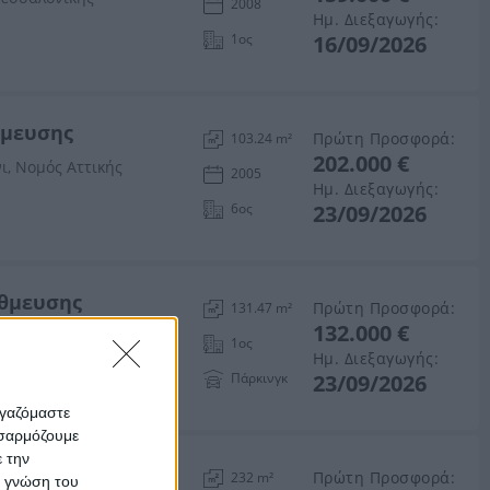
2008
Ημ. Διεξαγωγής:
1ος
16/09/2026
θμευσης
Πρώτη Προσφορά:
103.24 m²
202.000 €
ι, Νομός Αττικής
2005
Ημ. Διεξαγωγής:
6ος
23/09/2026
άθμευσης
Πρώτη Προσφορά:
131.47 m²
132.000 €
αλληνίας και Ιθάκης
1ος
Ημ. Διεξαγωγής:
Πάρκινγκ
23/09/2026
ργαζόμαστε
οσαρμόζουμε
ε την
Πρώτη Προσφορά:
232 m²
ς γνώση του