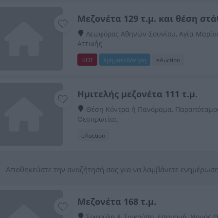
Μεζονέτα 129 τ.μ. και θέση στ
Λεωφόρος Αθηνών-Σουνίου, Αγία Μαρίν
Αττικής
HOT
Χρηματοδότηση
eAuction
Ημιτελής μεζονέτα 111 τ.μ.
Θέση Κόντρα ή Πανόραμα, Παραπόταμος
Θεσπρωτίας
eAuction
Αποθηκεύστε την αναζήτησή σας για να λαμβάνετε ενημέρωση
Μεζονέτα 168 τ.μ.
Σοφούλη & Τρικούπη, Επανομή, Νομός 