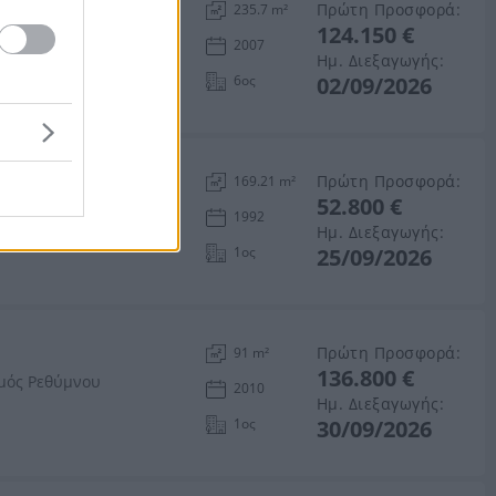
αιρέτου
Πρώτη Προσφορά:
235.7 m²
124.150 €
 Αττικής
2007
Ημ. Διεξαγωγής:
6ος
02/09/2026
Πρώτη Προσφορά:
169.21 m²
52.800 €
1992
Ημ. Διεξαγωγής:
1ος
25/09/2026
Πρώτη Προσφορά:
91 m²
136.800 €
ομός Ρεθύμνου
2010
Ημ. Διεξαγωγής:
1ος
30/09/2026