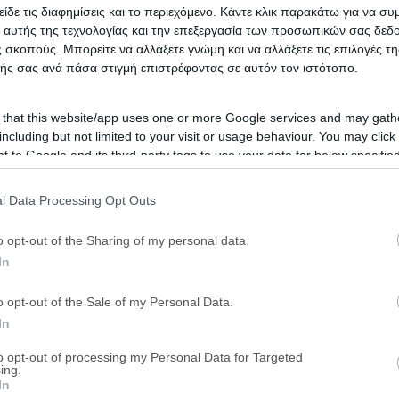
είδε τις διαφημίσεις και το περιεχόμενο. Κάντε κλικ παρακάτω για να σ
Προόδου 14 & Λεωφόρος Βουλιαγμένης 8
 αυτής της τεχνολογίας και την επεξεργασία των προσωπικών σας δεδ
 σκοπούς. Μπορείτε να αλλάξετε γνώμη και να αλλάξετε τις επιλογές τη
Χρηματοδότηση
eAuction
ής σας ανά πάσα στιγμή επιστρέφοντας σε αυτόν τον ιστότοπο.
Μεζονέτα 197 τ.μ. με θέση στάθ
 that this website/app uses one or more Google services and may gath
αδιαρέτου
including but not limited to your visit or usage behaviour. You may click 
 to Google and its third-party tags to use your data for below specifi
Χελμού & Αφροδίτης 5-15, Βριλήσσια, Ν
ogle consent section.
l Data Processing Opt Outs
eAuction
o opt-out of the Sharing of my personal data.
Μεζονέτα 128 τ.μ. με θέση στά
In
Αρβανιτάκη, Θήβα, Νομός Βοιωτίας
o opt-out of the Sale of my Personal Data.
In
Χρηματοδότηση
eAuction
to opt-out of processing my Personal Data for Targeted
ing.
In