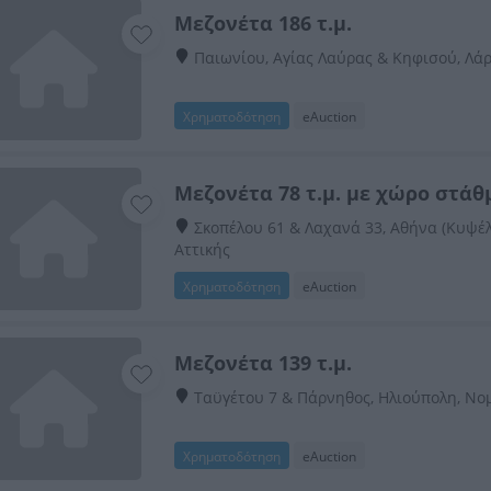
Μεζονέτα 186 τ.μ.
Παιωνίου, Αγίας Λαύρας & Κηφισού, Λά
Χρηματοδότηση
eAuction
Μεζονέτα 78 τ.μ. με χώρο στά
Σκοπέλου 61 & Λαχανά 33, Αθήνα (Κυψέ
Αττικής
Χρηματοδότηση
eAuction
Μεζονέτα 139 τ.μ.
Ταϋγέτου 7 & Πάρνηθος, Ηλιούπολη, Νο
Χρηματοδότηση
eAuction