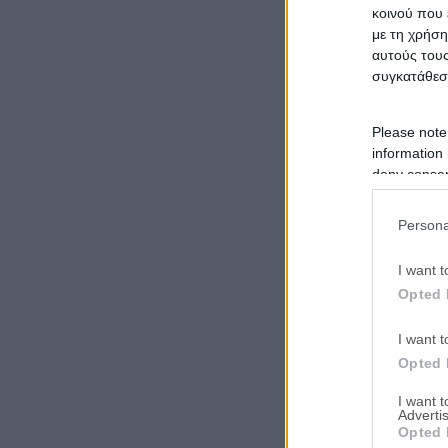
κοινού που 
με τη χρήση
αυτούς τους
συγκατάθεσ
Please note
information 
deny consent
in below Go
Persona
I want t
Opted 
I want t
Opted 
I want 
Advertis
Opted 