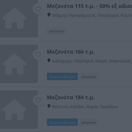
Μεζονέτα 115 τ.μ. - 50% εξ αδι
Θέρμης-Πανοράματος, Πανόραμα, Νομό
eAuction
Μεζονέτα 166 τ.μ.
Κατωχώρι, Πορταριά, Νομός Μαγνησίας
Χρηματοδότηση
eAuction
Μεζονέτα 184 τ.μ.
Βαλτινό, Κηπάκι, Νομός Τρικάλων
Χρηματοδότηση
eAuction