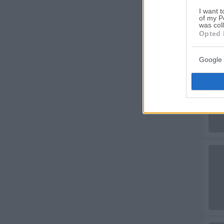
I want t
of my P
was col
Opted 
Google 