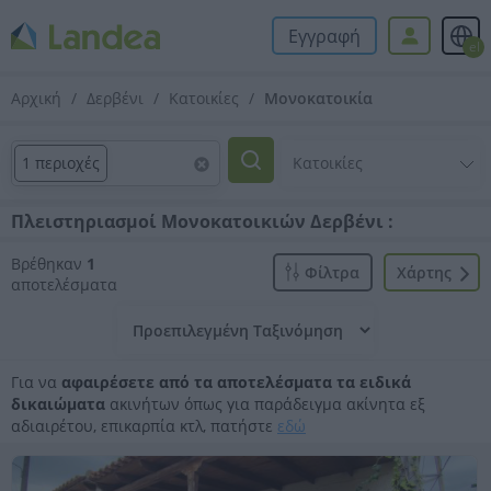
Εγγραφή
el
Αρχική
Δερβένι
Κατοικίες
Μονοκατοικία
1 περιοχές
Πλειστηριασμοί Μονοκατοικιών Δερβένι :
Βρέθηκαν
1
Φίλτρα
Xάρτης
αποτελέσματα
Για να
αφαιρέσετε από τα αποτελέσματα τα ειδικά
δικαιώματα
ακινήτων όπως για παράδειγμα ακίνητα εξ
αδιαιρέτου, επικαρπία κτλ, πατήστε
εδώ