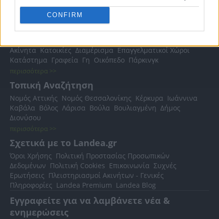
CONFIRM
Δημοφιλείς Αναζητήσεις
Ακίνητα
Κατοικίες
Διαμέρισμα
Επαγγελματικοί Χώροι
Κατάστημα
Γραφεία
Γη
Οικόπεδο
Πάρκινγκ
περισσότερα >>
Τοπική Αναζήτηση
Νομός Αττικής
Νομός Θεσσαλονίκης
Κέρκυρα
Ιωάννινα
Καβάλα
Βόλος
Λάρισα
Βούλα
Βουλιαγμένη
Δήμος
Διονύσου
περισσότερα >>
Σχετικά με το Landea.gr
Όροι Χρήσης
Πολιτική Προστασίας Προσωπικών
Δεδομένων
Πολιτική Cookies
Επικοινωνία
Συχνές
Ερωτήσεις
Πλειστηριασμοί Ακινήτων - Γενικές
Πληροφορίες
Landea Premium
Landea Blog
Εγγραφείτε για να λαμβάνετε νέα &
ενημερώσεις