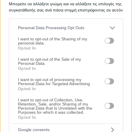
Μπορείτε να αλλάξετε γνώμη και να αλλάξετε τις επιλογές της
Ψάχνετε για
Μονοκατοικία σε πλειστηριασμό
σε
Δερβένι
;
συγκατάθεσής σας ανά πάσα στιγμή επιστρέφοντας σε αυτόν
Εδώ μπορείτε να βρείτε την επίσημη λίστα με τους
τον ιστότοπο.
ηλεκτρονικούς πλειστηριασμούς ακινήτων
σε
Δερβένι
, η
οποία ανανεώνεται καθημερινά. Χρησιμοποιώντας τα φίλτρα
Personal Data Processing Opt Outs
αναζήτησης μπορείτε να περιορίσετε τα ακίνητα και να
Please note that this website/app uses one or more Google
επιλέξετε αυτό που ταιριάζει στις ανάγκες σας.
services and may gather and store information including but
I want to opt-out of the Sharing of my
personal data.
Σχετικές Αναζητήσεις
not limited to your visit or usage behaviour. You may click to
Opted In
grant or deny consent to Google and its third-party tags to
Πλειστηριασμοί Ακινήτων Δερβένι
|
Πλειστηριασμοί Ακινήτων
use your data for below specified purposes in below Google
- Κατοικιών Δερβένι
I want to opt-out of the Sale of my
Personal Data.
consent section.
Opted In
I want to opt-out of processing my
Personal Data for Targeted Advertising.
Opted In
I want to opt-out of Collection, Use,
Retention, Sale, and/or Sharing of my
Personal Data that Is Unrelated with the
Purposes for which it was collected.
Opted In
Google consents