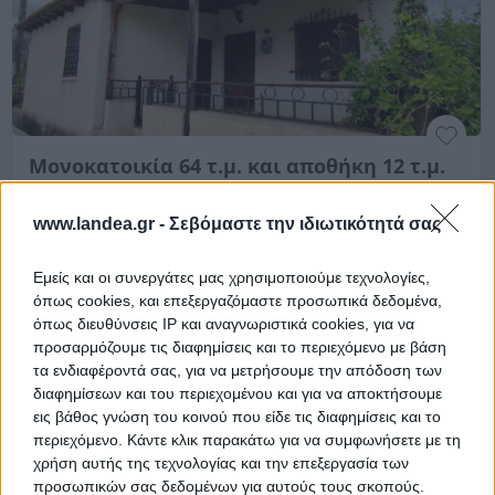
Μονοκατοικία 64 τ.μ. και αποθήκη 12 τ.μ.
Σαρανταπηχιώτικα, Δερβένι, Νομός Κορινθίας
www.landea.gr -
Σεβόμαστε την ιδιωτικότητά σας
64 m²
1972
Ισόγειο
Χρηματοδότηση
Εμείς και οι συνεργάτες μας χρησιμοποιούμε τεχνολογίες,
όπως cookies, και επεξεργαζόμαστε προσωπικά δεδομένα,
Ημ. Διεξαγωγής:
Πρώτη Προσφορά:
όπως διευθύνσεις IP και αναγνωριστικά cookies, για να
72.000 €
09/12/2026
προσαρμόζουμε τις διαφημίσεις και το περιεχόμενο με βάση
τα ενδιαφέροντά σας, για να μετρήσουμε την απόδοση των
Αποθηκεύστε την αναζήτησή σας για να λαμβάνετε
διαφημίσεων και του περιεχομένου και για να αποκτήσουμε
ενημέρωση όταν προστίθενται νέα ακίνητα
εις βάθος γνώση του κοινού που είδε τις διαφημίσεις και το
περιεχόμενο. Κάντε κλικ παρακάτω για να συμφωνήσετε με τη
Αποθήκευση
χρήση αυτής της τεχνολογίας και την επεξεργασία των
προσωπικών σας δεδομένων για αυτούς τους σκοπούς.