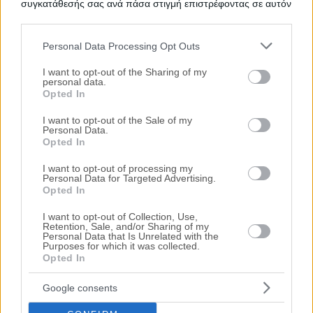
Χρηματοδότηση
συγκατάθεσής σας ανά πάσα στιγμή επιστρέφοντας σε αυτόν
τον ιστότοπο.
Ημ. Διεξαγωγής:
Πρώτη Προσφορά:
109.000 €
30/09/2026
Personal Data Processing Opt Outs
Please note that this website/app uses one or more Google
services and may gather and store information including but
I want to opt-out of the Sharing of my
personal data.
not limited to your visit or usage behaviour. You may click to
Opted In
grant or deny consent to Google and its third-party tags to
use your data for below specified purposes in below Google
I want to opt-out of the Sale of my
Personal Data.
consent section.
Opted In
I want to opt-out of processing my
Personal Data for Targeted Advertising.
Opted In
Μονοκατοικία 306 τ.μ.
Πετρωτό, Ωραιόκαστρο, Νομός Θεσσαλονίκης
I want to opt-out of Collection, Use,
Retention, Sale, and/or Sharing of my
Personal Data that Is Unrelated with the
306.35 m²
2005
1ος
Purposes for which it was collected.
Opted In
Χρηματοδότηση
Ημ. Διεξαγωγής:
Πρώτη Προσφορά:
Google consents
184.000 €
30/09/2026