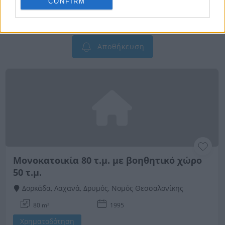
CONFIRM
Αποθηκεύστε την αναζήτησή σας για να λαμβάνετε
ενημέρωση όταν προστίθενται νέα ακίνητα
Αποθήκευση
Μονοκατοικία 80 τ.μ. με βοηθητικό χώρο
50 τ.μ.
Δορκάδα, Λαχανά, Δρυμός, Νομός Θεσσαλονίκης
80 m²
1995
Χρηματοδότηση