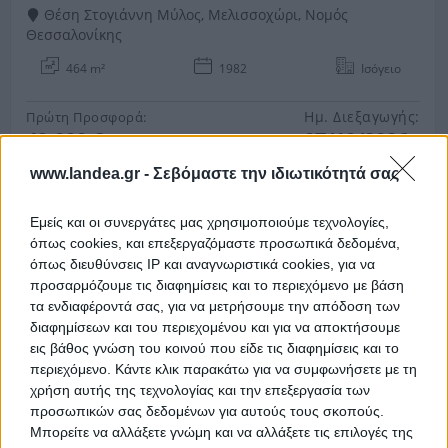
Θέση Στογιάννη Μύλος, Μελισσοχώρι, Νομός
Θεσσαλονίκης
464 m²
1982
Ισόγειο
Ημ. Διεξαγωγής:
Πρώτη Προσφορά:
49.000 €
07/10/2026
www.landea.gr -
Σεβόμαστε την ιδιωτικότητά σας
Εμείς και οι συνεργάτες μας χρησιμοποιούμε τεχνολογίες,
όπως cookies, και επεξεργαζόμαστε προσωπικά δεδομένα,
όπως διευθύνσεις IP και αναγνωριστικά cookies, για να
προσαρμόζουμε τις διαφημίσεις και το περιεχόμενο με βάση
τα ενδιαφέροντά σας, για να μετρήσουμε την απόδοση των
διαφημίσεων και του περιεχομένου και για να αποκτήσουμε
εις βάθος γνώση του κοινού που είδε τις διαφημίσεις και το
Μονοκατοικία 214 τ.μ.
περιεχόμενο. Κάντε κλικ παρακάτω για να συμφωνήσετε με τη
Θέση Άγιος Αθανάσιος, Δρυμός, Νομός Θεσσαλονίκης
χρήση αυτής της τεχνολογίας και την επεξεργασία των
προσωπικών σας δεδομένων για αυτούς τους σκοπούς.
214.22 m²
1975
1ος
Μπορείτε να αλλάξετε γνώμη και να αλλάξετε τις επιλογές της