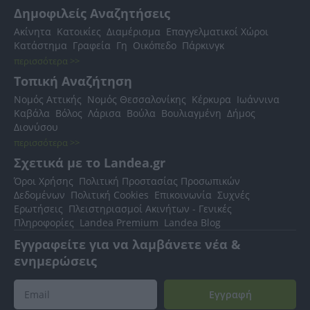
Δημοφιλείς Αναζητήσεις
Ακίνητα
Κατοικίες
Διαμέρισμα
Επαγγελματικοί Χώροι
Κατάστημα
Γραφεία
Γη
Οικόπεδο
Πάρκινγκ
περισσότερα >>
Τοπική Αναζήτηση
Νομός Αττικής
Νομός Θεσσαλονίκης
Κέρκυρα
Ιωάννινα
Καβάλα
Βόλος
Λάρισα
Βούλα
Βουλιαγμένη
Δήμος
Διονύσου
περισσότερα >>
Σχετικά με το Landea.gr
Όροι Χρήσης
Πολιτική Προστασίας Προσωπικών
Δεδομένων
Πολιτική Cookies
Επικοινωνία
Συχνές
Ερωτήσεις
Πλειστηριασμοί Ακινήτων - Γενικές
Πληροφορίες
Landea Premium
Landea Blog
Εγγραφείτε για να λαμβάνετε νέα &
ενημερώσεις
Εγγραφή