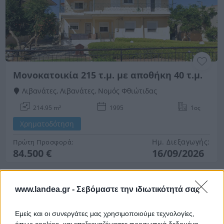
Μονοκατοικία 215 τ.μ. με αποθήκη 40 τ.μ.
Λιβανάτες, Λιβανάτες, Νομός Φθιώτιδας
214.95 m²
1995
1ος
Χρηματοδότηση
Ημ. Διεξαγωγής:
Πρώτη Προσφορά:
84.500 €
16/09/2026
www.landea.gr -
Σεβόμαστε την ιδιωτικότητά σας
Εμείς και οι συνεργάτες μας χρησιμοποιούμε τεχνολογίες,
όπως cookies, και επεξεργαζόμαστε προσωπικά δεδομένα,