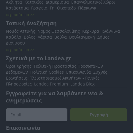
Ακίνητα
Κατοικίες
Διαμέρισμα
Επαγγελματικοί Χώροι
Κατάστημα
Γραφεία
Γη
Οικόπεδο
Πάρκινγκ
περισσότερα >>
Τοπική Αναζήτηση
Νομός Αττικής
Νομός Θεσσαλονίκης
Κέρκυρα
Ιωάννινα
Καβάλα
Βόλος
Λάρισα
Βούλα
Βουλιαγμένη
Δήμος
Διονύσου
περισσότερα >>
Σχετικά με το Landea.gr
Όροι Χρήσης
Πολιτική Προστασίας Προσωπικών
Δεδομένων
Πολιτική Cookies
Επικοινωνία
Συχνές
Ερωτήσεις
Πλειστηριασμοί Ακινήτων - Γενικές
Πληροφορίες
Landea Premium
Landea Blog
Εγγραφείτε για να λαμβάνετε νέα &
ενημερώσεις
Εγγραφή
Επικοινωνία