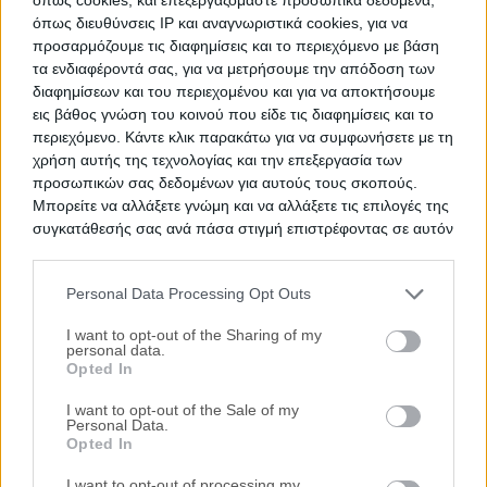
όπως διευθύνσεις IP και αναγνωριστικά cookies, για να
προσαρμόζουμε τις διαφημίσεις και το περιεχόμενο με βάση
τα ενδιαφέροντά σας, για να μετρήσουμε την απόδοση των
Μονοκατοικία 291 τ.μ.
διαφημίσεων και του περιεχομένου και για να αποκτήσουμε
Λιβανάτες, Λιβανάτες, Νομός Φθιώτιδας
εις βάθος γνώση του κοινού που είδε τις διαφημίσεις και το
περιεχόμενο. Κάντε κλικ παρακάτω για να συμφωνήσετε με τη
291 m²
1985
1ος
χρήση αυτής της τεχνολογίας και την επεξεργασία των
προσωπικών σας δεδομένων για αυτούς τους σκοπούς.
Ημ. Διεξαγωγής:
Πρώτη Προσφορά:
Μπορείτε να αλλάξετε γνώμη και να αλλάξετε τις επιλογές της
88.000 €
09/09/2026
συγκατάθεσής σας ανά πάσα στιγμή επιστρέφοντας σε αυτόν
τον ιστότοπο.
Αποθηκεύστε την αναζήτησή σας για να λαμβάνετε
Personal Data Processing Opt Outs
ενημέρωση όταν προστίθενται νέα ακίνητα
Please note that this website/app uses one or more Google
services and may gather and store information including but
I want to opt-out of the Sharing of my
Αποθήκευση
personal data.
not limited to your visit or usage behaviour. You may click to
Opted In
grant or deny consent to Google and its third-party tags to
Ψάχνετε για
Μονοκατοικία σε πλειστηριασμό
σε
Λιβανάτες
;
use your data for below specified purposes in below Google
I want to opt-out of the Sale of my
Εδώ μπορείτε να βρείτε την επίσημη λίστα με τους
Personal Data.
consent section.
Opted In
ηλεκτρονικούς πλειστηριασμούς ακινήτων
σε
Λιβανάτες
, η
οποία ανανεώνεται καθημερινά. Χρησιμοποιώντας τα φίλτρα
I want to opt-out of processing my