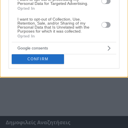
αναζήτησης μπορείτε να περιορίσετε τα ακίνητα και να
Personal Data for Targeted Advertising.
επιλέξετε αυτό που ταιριάζει στις ανάγκες σας.
Opted In
Σχετικές Αναζητήσεις
I want to opt-out of Collection, Use,
Retention, Sale, and/or Sharing of my
Πλειστηριασμοί Ακινήτων Λιβανάτες
|
Πλειστηριασμοί
Personal Data that Is Unrelated with the
Ακινήτων - Κατοικιών Λιβανάτες
Purposes for which it was collected.
Opted In
Google consents
CONFIRM
Δημοφιλείς Αναζητήσεις