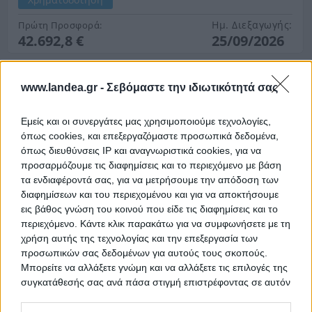
Ημ. Διεξαγωγής:
Πρώτη Προσφορά:
42.692,8 €
25/09/2026
www.landea.gr -
Σεβόμαστε την ιδιωτικότητά σας
Εμείς και οι συνεργάτες μας χρησιμοποιούμε τεχνολογίες,
όπως cookies, και επεξεργαζόμαστε προσωπικά δεδομένα,
όπως διευθύνσεις IP και αναγνωριστικά cookies, για να
προσαρμόζουμε τις διαφημίσεις και το περιεχόμενο με βάση
τα ενδιαφέροντά σας, για να μετρήσουμε την απόδοση των
Μονοκατοικία 204 τ.μ. με αποθήκη 20 τ.μ.
διαφημίσεων και του περιεχομένου και για να αποκτήσουμε
εις βάθος γνώση του κοινού που είδε τις διαφημίσεις και το
Ιτέα, Ιτέα Καρδίτσας, Νομός Καρδίτσας
περιεχόμενο. Κάντε κλικ παρακάτω για να συμφωνήσετε με τη
204.17 m²
1985
Ισόγειο
χρήση αυτής της τεχνολογίας και την επεξεργασία των
προσωπικών σας δεδομένων για αυτούς τους σκοπούς.
Χρηματοδότηση
Μπορείτε να αλλάξετε γνώμη και να αλλάξετε τις επιλογές της
συγκατάθεσής σας ανά πάσα στιγμή επιστρέφοντας σε αυτόν
Ημ. Διεξαγωγής:
Πρώτη Προσφορά:
80.000 €
16/09/2026
τον ιστότοπο.