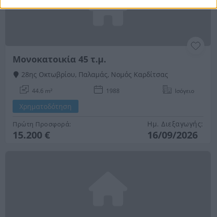
Μονοκατοικία 45 τ.μ.
28ης Οκτωβρίου, Παλαμάς, Νομός Καρδίτσας
44.6 m²
1988
Ισόγειο
Χρηματοδότηση
Ημ. Διεξαγωγής:
Πρώτη Προσφορά:
15.200 €
16/09/2026