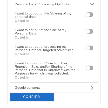
Personal Data Processing Opt Outs
Please note that this website/app uses one or more Google
services and may gather and store information including but
I want to opt-out of the Sharing of my
personal data.
not limited to your visit or usage behaviour. You may click to
Opted In
grant or deny consent to Google and its third-party tags to
use your data for below specified purposes in below Google
I want to opt-out of the Sale of my
Personal Data.
consent section.
Opted In
I want to opt-out of processing my
Μονοκατοικία 115 τ.μ. με αποθήκες 13 τ.μ.
Personal Data for Targeted Advertising.
Opted In
Μακεδονομάχων 10, Παλαμάς, Νομός Καρδίτσας
I want to opt-out of Collection, Use,
114.82 m²
2009
Ισόγειο
Retention, Sale, and/or Sharing of my
Personal Data that Is Unrelated with the
Χρηματοδότηση
Purposes for which it was collected.
Opted In
Ημ. Διεξαγωγής:
Πρώτη Προσφορά:
120.000 €
11/11/2026
Google consents
CONFIRM