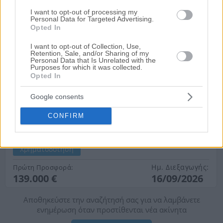
I want to opt-out of processing my
Personal Data for Targeted Advertising.
Opted In
I want to opt-out of Collection, Use,
Retention, Sale, and/or Sharing of my
Personal Data that Is Unrelated with the
Purposes for which it was collected.
Opted In
Google consents
Μονοκατοικία σε οικόπεδο 210 τ.μ.
Αλεξάνδρου Ραγκαβή 8, Πάτρα, Νομός Αχαίας
CONFIRM
Ισόγειο
3 Υ/Δ
1 Μπάνιo
Χρηματοδότηση
Ημ. Διεξαγωγής:
Πρώτη Προσφορά:
139.000 €
16/09/2026
Αποθηκεύστε την αναζήτησή σας για να λαμβάνετε
ενημέρωση όταν προστίθενται νέα ακίνητα