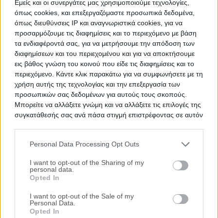
Εμείς και οι συνεργάτες μας χρησιμοποιούμε τεχνολογίες,
όπως cookies, και επεξεργαζόμαστε προσωπικά δεδομένα,
Ημ. Διεξαγωγής:
Πρώτη Προσφορά:
όπως διευθύνσεις IP και αναγνωριστικά cookies, για να
196.000 €
07/10/2026
προσαρμόζουμε τις διαφημίσεις και το περιεχόμενο με βάση
τα ενδιαφέροντά σας, για να μετρήσουμε την απόδοση των
διαφημίσεων και του περιεχομένου και για να αποκτήσουμε
εις βάθος γνώση του κοινού που είδε τις διαφημίσεις και το
περιεχόμενο. Κάντε κλικ παρακάτω για να συμφωνήσετε με τη
χρήση αυτής της τεχνολογίας και την επεξεργασία των
προσωπικών σας δεδομένων για αυτούς τους σκοπούς.
Μπορείτε να αλλάξετε γνώμη και να αλλάξετε τις επιλογές της
συγκατάθεσής σας ανά πάσα στιγμή επιστρέφοντας σε αυτόν
τον ιστότοπο.
Μονοκατοικία 88 τ.μ.
Personal Data Processing Opt Outs
Φλωρίνης 92, Πάτρα, Νομός Αχαίας
Please note that this website/app uses one or more Google
services and may gather and store information including but
I want to opt-out of the Sharing of my
88 m²
1945
Ισόγειο
personal data.
not limited to your visit or usage behaviour. You may click to
Opted In
Χρηματοδότηση
grant or deny consent to Google and its third-party tags to
use your data for below specified purposes in below Google
I want to opt-out of the Sale of my
Ημ. Διεξαγωγής:
Πρώτη Προσφορά:
Personal Data.
consent section.
45.000 €
23/09/2026
Opted In