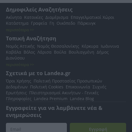
Δημοφιλείς Αναζητήσεις
Ακίνητα
Κατοικίες
Διαμέρισμα
Επαγγελματικοί Χώροι
Κατάστημα
Γραφεία
Γη
Οικόπεδο
Πάρκινγκ
περισσότερα >>
Τοπική Αναζήτηση
Νομός Αττικής
Νομός Θεσσαλονίκης
Κέρκυρα
Ιωάννινα
Καβάλα
Βόλος
Λάρισα
Βούλα
Βουλιαγμένη
Δήμος
Διονύσου
περισσότερα >>
Σχετικά με το Landea.gr
Όροι Χρήσης
Πολιτική Προστασίας Προσωπικών
Δεδομένων
Πολιτική Cookies
Επικοινωνία
Συχνές
Ερωτήσεις
Πλειστηριασμοί Ακινήτων - Γενικές
Πληροφορίες
Landea Premium
Landea Blog
Εγγραφείτε για να λαμβάνετε νέα &
ενημερώσεις
Εγγραφή