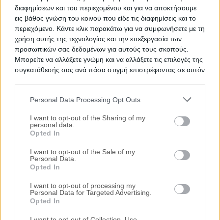
διαφημίσεων και του περιεχομένου και για να αποκτήσουμε
εις βάθος γνώση του κοινού που είδε τις διαφημίσεις και το
περιεχόμενο. Κάντε κλικ παρακάτω για να συμφωνήσετε με τη
χρήση αυτής της τεχνολογίας και την επεξεργασία των
προσωπικών σας δεδομένων για αυτούς τους σκοπούς.
Μπορείτε να αλλάξετε γνώμη και να αλλάξετε τις επιλογές της
συγκατάθεσής σας ανά πάσα στιγμή επιστρέφοντας σε αυτόν
τον ιστότοπο.
Personal Data Processing Opt Outs
Please note that this website/app uses one or more Google
services and may gather and store information including but
I want to opt-out of the Sharing of my
personal data.
not limited to your visit or usage behaviour. You may click to
Opted In
grant or deny consent to Google and its third-party tags to
Δημοφιλείς Αναζητήσεις
use your data for below specified purposes in below Google
I want to opt-out of the Sale of my
Ακίνητα
Κατοικίες
Διαμέρισμα
Επαγγελματικοί Χώροι
Personal Data.
consent section.
Κατάστημα
Γραφεία
Γη
Οικόπεδο
Πάρκινγκ
Opted In
περισσότερα >>
I want to opt-out of processing my
Τοπική Αναζήτηση
Personal Data for Targeted Advertising.
Opted In
Νομός Αττικής
Νομός Θεσσαλονίκης
Κέρκυρα
Ιωάννινα
Καβάλα
Βόλος
Λάρισα
Βούλα
Βουλιαγμένη
Δήμος
I want to opt-out of Collection, Use,