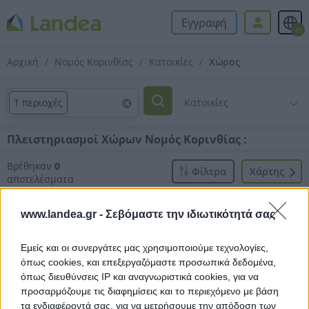
Εγγραφή
el
Αρχική
Νομός Κορινθίας
Κατοικίες
Χώρος
1 περιοχές
Πλειστηριασμοί Χώρων Νομός Κορινθίας :
Βρέθηκαν
0
Φίλτρα
Xάρτης
αποτελέσματα
www.landea.gr -
Σεβόμαστε την ιδιωτικότητά σας
Εμείς και οι συνεργάτες μας χρησιμοποιούμε τεχνολογίες,
όπως cookies, και επεξεργαζόμαστε προσωπικά δεδομένα,
Δεν βρέθηκαν αποτελέσματα.
όπως διευθύνσεις IP και αναγνωριστικά cookies, για να
προσαρμόζουμε τις διαφημίσεις και το περιεχόμενο με βάση
τα ενδιαφέροντά σας, για να μετρήσουμε την απόδοση των