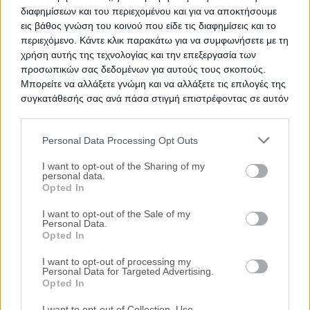
διαφημίσεων και του περιεχομένου και για να αποκτήσουμε
εις βάθος γνώση του κοινού που είδε τις διαφημίσεις και το
περιεχόμενο. Κάντε κλικ παρακάτω για να συμφωνήσετε με τη
χρήση αυτής της τεχνολογίας και την επεξεργασία των
προσωπικών σας δεδομένων για αυτούς τους σκοπούς.
Μπορείτε να αλλάξετε γνώμη και να αλλάξετε τις επιλογές της
συγκατάθεσής σας ανά πάσα στιγμή επιστρέφοντας σε αυτόν
τον ιστότοπο.
Personal Data Processing Opt Outs
Please note that this website/app uses one or more Google
services and may gather and store information including but
I want to opt-out of the Sharing of my
personal data.
not limited to your visit or usage behaviour. You may click to
Opted In
grant or deny consent to Google and its third-party tags to
Δημοφιλείς Αναζητήσεις
use your data for below specified purposes in below Google
I want to opt-out of the Sale of my
Ακίνητα
Κατοικίες
Διαμέρισμα
Επαγγελματικοί Χώροι
Personal Data.
consent section.
Κατάστημα
Γραφεία
Γη
Οικόπεδο
Πάρκινγκ
Opted In
περισσότερα >>
I want to opt-out of processing my
Τοπική Αναζήτηση
Personal Data for Targeted Advertising.
Opted In
Νομός Αττικής
Νομός Θεσσαλονίκης
Κέρκυρα
Ιωάννινα
Καβάλα
Βόλος
Λάρισα
Βούλα
Βουλιαγμένη
Δήμος
I want to opt-out of Collection, Use,