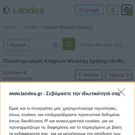
Εγγραφή
el
Αρχική
Ξάνθη
Κτήρια Μεικτής Χρήσης
1 περιοχές
Πλειστηριασμοί Κτηρίων Μεικτής Χρήσης Ξάνθη :
Βρέθηκαν
0
Φίλτρα
Xάρτης
αποτελέσματα
www.landea.gr -
Σεβόμαστε την ιδιωτικότητά σας
Εμείς και οι συνεργάτες μας χρησιμοποιούμε τεχνολογίες,
όπως cookies, και επεξεργαζόμαστε προσωπικά δεδομένα,
Δεν βρέθηκαν αποτελέσματα.
όπως διευθύνσεις IP και αναγνωριστικά cookies, για να
προσαρμόζουμε τις διαφημίσεις και το περιεχόμενο με βάση
τα ενδιαφέροντά σας, για να μετρήσουμε την απόδοση των