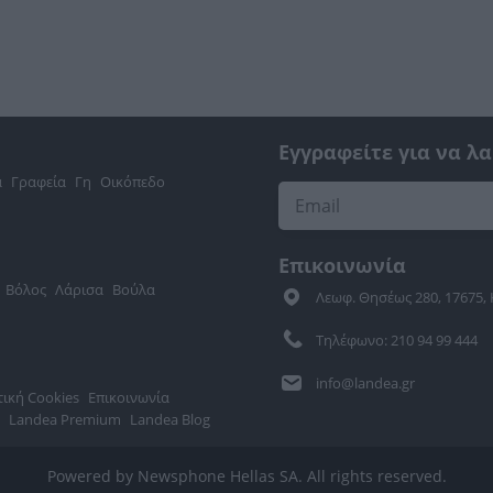
Εγγραφείτε για να λ
α
Γραφεία
Γη
Οικόπεδο
Επικοινωνία
Βόλος
Λάρισα
Βούλα
Λεωφ. Θησέως 280, 17675,
Τηλέφωνο: 210 94 99 444
info@landea.gr
τική Cookies
Επικοινωνία
Landea Premium
Landea Blog
Powered by Newsphone Hellas SA. All rights reserved.