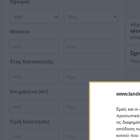
Όροφος
Ψάχ
ηλε
Μπάνια
μπορ
Σχε
Έτος Κατασκευής
Πλει
Επιφάνεια (m²)
www.lande
Εμείς και ο
προσωπικά δ
Τιμή Εκκίνησης
τις διαφημί
απόδοση των
κοινού που 