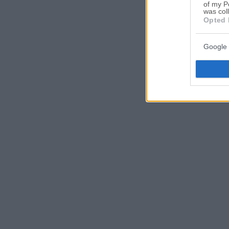
of my P
was col
Opted 
Google 