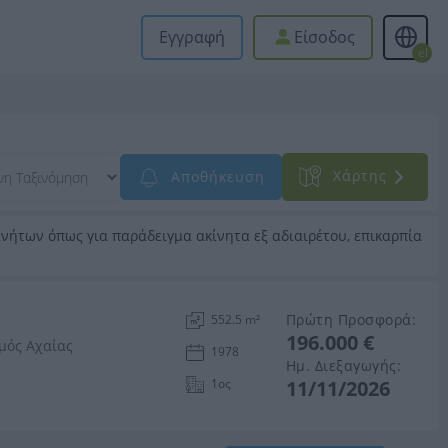
Εγγραφή
Είσοδος
el
Xάρτης
Αποθήκευση
νήτων όπως για παράδειγμα ακίνητα εξ αδιαιρέτου, επικαρπία
Πρώτη Προσφορά:
552.5 m²
196.000 €
α, Νομός Αχαίας
1978
Ημ. Διεξαγωγής:
1ος
11/11/2026