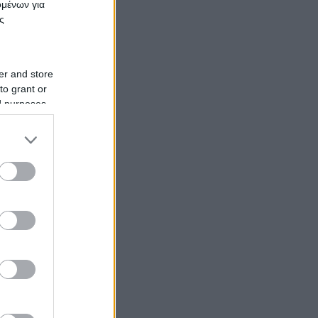
ομένων για
ς
er and store
to grant or
ed purposes