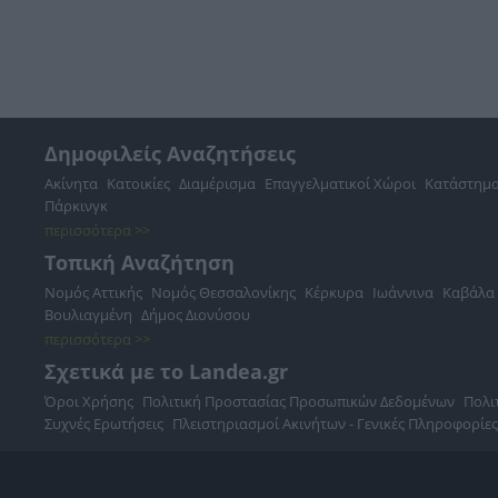
Δημοφιλείς Αναζητήσεις
Ακίνητα
Κατοικίες
Διαμέρισμα
Επαγγελματικοί Χώροι
Κατάστημ
Πάρκινγκ
περισσότερα >>
Τοπική Αναζήτηση
Νομός Αττικής
Νομός Θεσσαλονίκης
Κέρκυρα
Ιωάννινα
Καβάλα
Βουλιαγμένη
Δήμος Διονύσου
περισσότερα >>
Σχετικά με το Landea.gr
Όροι Χρήσης
Πολιτική Προστασίας Προσωπικών Δεδομένων
Πολι
Συχνές Ερωτήσεις
Πλειστηριασμοί Ακινήτων - Γενικές Πληροφορίες