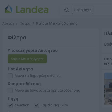
1 περιοχές
Αρχική
Πάτρα
Κτήρια Μεικτής Χρήσης
Πλε
Φίλτρα
Βρέ
Υποκατηγορία Ακινήτου
Για 
Κτήρια Μεικτής Χρήσης
κτλ,
Hot Ακίνητα
Μόνο τα δημοφιλή ακίνητα
Χρηματοδότηση
Μόνο με δυνατότητα χρηματοδότησης
Πηγή
eAuction
Ταμείο Νομικών