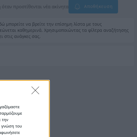
 όταν προστίθενται νέα ακίνητα
Αποθήκευση
Εδώ μπορείτε να βρείτε την επίσημη λίστα με τους
νεώνεται καθημερινά. Χρησιμοποιώντας τα φίλτρα αναζήτησης
ει στις ανάγκες σας.
ργαζόμαστε
οσαρμόζουμε
ε την
ς γνώση του
υμφωνήσετε