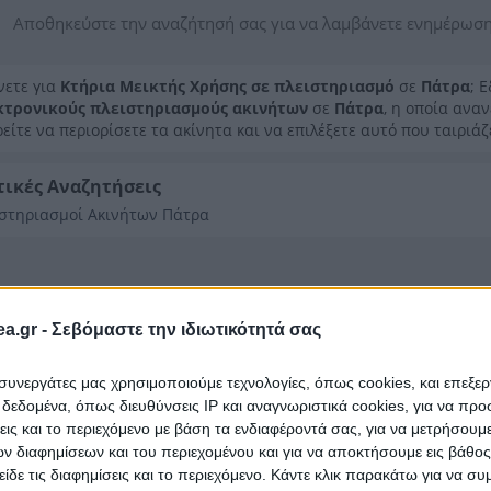
Αποθηκεύστε την αναζήτησή σας για να λαμβάνετε ενημέρωση
νετε για
Κτήρια Μεικτής Χρήσης σε πλειστηριασμό
σε
Πάτρα
; 
κτρονικούς πλειστηριασμούς ακινήτων
σε
Πάτρα
, η οποία ανα
είτε να περιορίσετε τα ακίνητα και να επιλέξετε αυτό που ταιριάζ
τικές Αναζητήσεις
στηριασμοί Ακινήτων Πάτρα
a.gr -
Σεβόμαστε την ιδιωτικότητά σας
ι συνεργάτες μας χρησιμοποιούμε τεχνολογίες, όπως cookies, και επεξε
εδομένα, όπως διευθύνσεις IP και αναγνωριστικά cookies, για να πρ
σεις και το περιεχόμενο με βάση τα ενδιαφέροντά σας, για να μετρήσουμ
 διαφημίσεων και του περιεχομένου και για να αποκτήσουμε εις βάθο
είδε τις διαφημίσεις και το περιεχόμενο. Κάντε κλικ παρακάτω για να σ