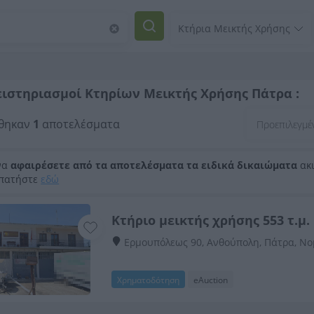
ιστηριασμοί Κτηρίων Μεικτής Χρήσης Πάτρα :
θηκαν
1
αποτελέσματα
να
αφαιρέσετε από τα αποτελέσματα τα ειδικά δικαιώματα
ακι
 πατήστε
εδώ
Κτήριo μεικτής χρήσης 553 τ.μ.
Ερμουπόλεως 90, Ανθούπολη, Πάτρ
Χρηματοδότηση
eAuction