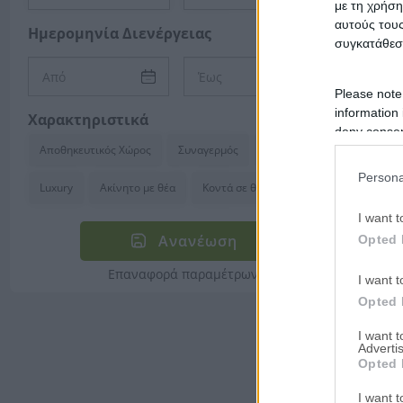
με τη χρήση
αυτούς τους
Ημερομηνία Διενέργειας
συγκατάθεσ
Please note
information 
Χαρακτηριστικά
deny consent
Αποθηκευτικός Χώρος
Συναγερμός
Κλιματισμός
in below Go
Persona
Luxury
Ακίνητο με θέα
Κοντά σε θάλασσα
I want t
Ανανέωση
Opted 
Επαναφορά παραμέτρων
I want t
Opted 
I want 
Advertis
Opted 
I want t