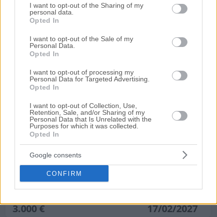
11 m²
services and may gather and store information including but
I want to opt-out of the Sharing of my
personal data.
not limited to your visit or usage behaviour. You may click to
Opted In
grant or deny consent to Google and its third-party tags to
Ημ. Διεξαγωγής:
Πρώτη Προσφορά:
5.600 €
30/09/2026
use your data for below specified purposes in below Google
I want to opt-out of the Sale of my
Personal Data.
consent section.
Opted In
I want to opt-out of processing my
Personal Data for Targeted Advertising.
Opted In
I want to opt-out of Collection, Use,
Retention, Sale, and/or Sharing of my
Personal Data that Is Unrelated with the
Purposes for which it was collected.
Opted In
Θέση στάθμευσης 12 τ.μ. - επικαρπία
Google consents
Πλάτωνος 3, Γλυφάδα, Νομός Αττικής
12.25 m²
CONFIRM
Ημ. Διεξαγωγής:
Πρώτη Προσφορά:
3.000 €
17/02/2027