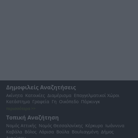
Δημοφιλείς Αναζητήσεις
Ακίνητα
Κατοικίες
Διαμέρισμα
Επαγγελματικοί Χώροι
Κατάστημα
Γραφεία
Γη
Οικόπεδο
Πάρκινγκ
περισσότερα >>
Τοπική Αναζήτηση
Νομός Αττικής
Νομός Θεσσαλονίκης
Κέρκυρα
Ιωάννινα
Καβάλα
Βόλος
Λάρισα
Βούλα
Βουλιαγμένη
Δήμος
Διονύσου