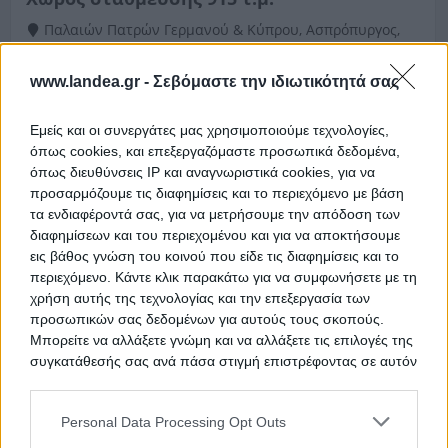
Παλαιών Πατρών Γερμανού & Κύπρου, Ασπρόπυργος,
Νομός Αττικής
www.landea.gr -
Σεβόμαστε την ιδιωτικότητά σας
914.97 m²
Εμείς και οι συνεργάτες μας χρησιμοποιούμε τεχνολογίες,
Ημ. Διεξαγωγής:
Πρώτη Προσφορά:
41.000 €
07/10/2026
όπως cookies, και επεξεργαζόμαστε προσωπικά δεδομένα,
όπως διευθύνσεις IP και αναγνωριστικά cookies, για να
προσαρμόζουμε τις διαφημίσεις και το περιεχόμενο με βάση
τα ενδιαφέροντά σας, για να μετρήσουμε την απόδοση των
διαφημίσεων και του περιεχομένου και για να αποκτήσουμε
εις βάθος γνώση του κοινού που είδε τις διαφημίσεις και το
περιεχόμενο. Κάντε κλικ παρακάτω για να συμφωνήσετε με τη
χρήση αυτής της τεχνολογίας και την επεξεργασία των
προσωπικών σας δεδομένων για αυτούς τους σκοπούς.
Μπορείτε να αλλάξετε γνώμη και να αλλάξετε τις επιλογές της
συγκατάθεσής σας ανά πάσα στιγμή επιστρέφοντας σε αυτόν
Θέση στάθμευσης 11 τ.μ.
τον ιστότοπο.
Αδαμαντίου Κοραή 16 & Γεωργίου Σουρή, Άνω Λιόσια,
Νομός Αττικής
Personal Data Processing Opt Outs
Please note that this website/app uses one or more Google