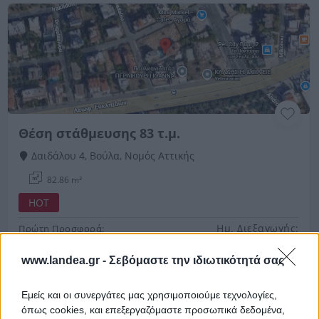
Θέση στάθμευσης 83 τ.μ.
Δαιδάλου 4, Βούλα, Νομός Αττικής
82.86 m²
HOT
Ημ. Διεξαγωγής:
Πρώτη Προσφορά:
71.000 €
20/01/2027
www.landea.gr -
Σεβόμαστε την ιδιωτικότητά σας
Εμείς και οι συνεργάτες μας χρησιμοποιούμε τεχνολογίες,
όπως cookies, και επεξεργαζόμαστε προσωπικά δεδομένα,