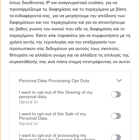
όπως διευθύνσεις IP και αναγνωριστικά cookies, για να
προσαρμόζουμε τις διαφημίσεις και το περιεχόμενο με βάση
τα ενδιαφέροντά σας, για να μετρήσουμε την απόδοση των
διαφημίσεων και του περιεχομένου και για να αποκτήσουμε
εις βάθος γνώση του κοινού που είδε τις διαφημίσεις και το
Θέση στάθμευσης 33 τ.μ.
περιεχόμενο. Κάντε κλικ παρακάτω για να συμφωνήσετε με τη
χρήση αυτής της τεχνολογίας και την επεξεργασία των
Καλύμνου 90 & Ηρακλειδών 112, Βούλα, Νομός Αττικής
προσωπικών σας δεδομένων για αυτούς τους σκοπούς.
33 m²
Μπορείτε να αλλάξετε γνώμη και να αλλάξετε τις επιλογές της
συγκατάθεσής σας ανά πάσα στιγμή επιστρέφοντας σε αυτόν
τον ιστότοπο.
Ημ. Διεξαγωγής:
Πρώτη Προσφορά:
48.000 €
30/09/2026
Personal Data Processing Opt Outs
Please note that this website/app uses one or more Google
Αποθηκεύστε την αναζήτησή σας για να λαμβάνετε
services and may gather and store information including but
I want to opt-out of the Sharing of my
ενημέρωση όταν προστίθενται νέα ακίνητα
personal data.
not limited to your visit or usage behaviour. You may click to
Opted In
grant or deny consent to Google and its third-party tags to
Αποθήκευση
use your data for below specified purposes in below Google
I want to opt-out of the Sale of my
Personal Data.
consent section.
Opted In
Ψάχνετε για
Κλειστό parking σε πλειστηριασμό
σε
Δήμος
Βάρης - Βούλας - Βουλιαγμένης
; Εδώ μπορείτε να βρείτε την
I want to opt-out of processing my
επίσημη λίστα με τους
ηλεκτρονικούς πλειστηριασμούς
Personal Data for Targeted Advertising.