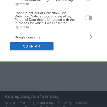
Opted In
ακινήτων
σε
Δήμος Βάρης - Βούλας - Βουλιαγμένης
, η οποία
ανανεώνεται καθημερινά. Χρησιμοποιώντας τα φίλτρα
I want to opt-out of Collection, Use,
αναζήτησης μπορείτε να περιορίσετε τα ακίνητα και να
Retention, Sale, and/or Sharing of my
επιλέξετε αυτό που ταιριάζει στις ανάγκες σας.
Personal Data that Is Unrelated with the
Purposes for which it was collected.
Opted In
Google consents
CONFIRM
Δημοφιλείς Αναζητήσεις
Ακίνητα
Κατοικίες
Διαμέρισμα
Επαγγελματικοί Χώροι