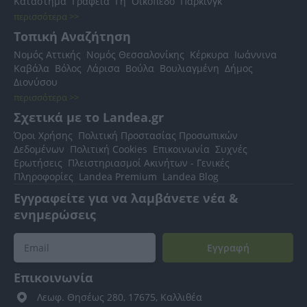
Κατάστημα
Γραφεία
Γη
Οικόπεδο
Πάρκινγκ
περισσότερα >>
Τοπική Αναζήτηση
Νομός Αττικής
Νομός Θεσσαλονίκης
Κέρκυρα
Ιωάννινα
Καβάλα
Βόλος
Λάρισα
Βούλα
Βουλιαγμένη
Δήμος
Διονύσου
περισσότερα >>
Σχετικά με το Landea.gr
Όροι Χρήσης
Πολιτική Προστασίας Προσωπικών
Δεδομένων
Πολιτική Cookies
Επικοινωνία
Συχνές
Ερωτήσεις
Πλειστηριασμοί Ακινήτων - Γενικές
Πληροφορίες
Landea Premium
Landea Blog
Εγγραφείτε για να λαμβάνετε νέα &
ενημερώσεις
Εγγραφή
Επικοινωνία
Λεωφ. Θησέως 280, 17675, Καλλιθέα