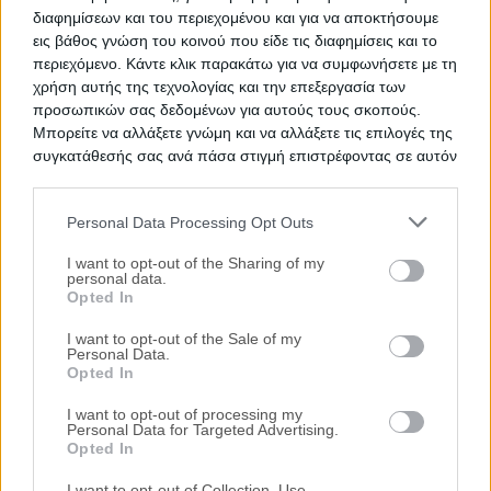
διαφημίσεων και του περιεχομένου και για να αποκτήσουμε
εις βάθος γνώση του κοινού που είδε τις διαφημίσεις και το
περιεχόμενο. Κάντε κλικ παρακάτω για να συμφωνήσετε με τη
χρήση αυτής της τεχνολογίας και την επεξεργασία των
προσωπικών σας δεδομένων για αυτούς τους σκοπούς.
Μπορείτε να αλλάξετε γνώμη και να αλλάξετε τις επιλογές της
συγκατάθεσής σας ανά πάσα στιγμή επιστρέφοντας σε αυτόν
τον ιστότοπο.
Personal Data Processing Opt Outs
Please note that this website/app uses one or more Google
services and may gather and store information including but
I want to opt-out of the Sharing of my
personal data.
not limited to your visit or usage behaviour. You may click to
Opted In
grant or deny consent to Google and its third-party tags to
Δημοφιλείς Αναζητήσεις
use your data for below specified purposes in below Google
I want to opt-out of the Sale of my
Ακίνητα
Κατοικίες
Διαμέρισμα
Επαγγελματικοί Χώροι
Personal Data.
consent section.
Κατάστημα
Γραφεία
Γη
Οικόπεδο
Πάρκινγκ
Opted In
περισσότερα >>
I want to opt-out of processing my
Τοπική Αναζήτηση
Personal Data for Targeted Advertising.
Opted In
Νομός Αττικής
Νομός Θεσσαλονίκης
Κέρκυρα
Ιωάννινα
Καβάλα
Βόλος
Λάρισα
Βούλα
Βουλιαγμένη
Δήμος
I want to opt-out of Collection, Use,