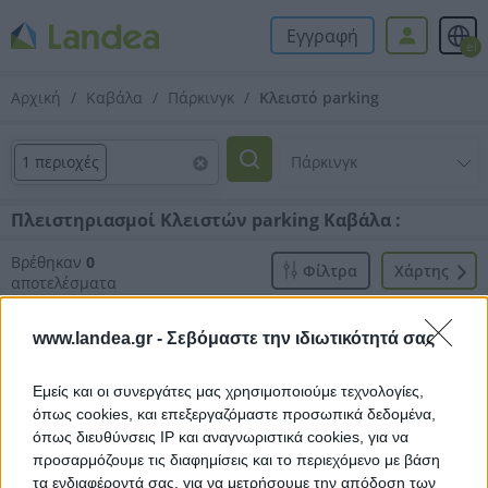
Εγγραφή
el
Αρχική
Καβάλα
Πάρκινγκ
Κλειστό parking
1 περιοχές
Πλειστηριασμοί Κλειστών parking Καβάλα :
Βρέθηκαν
0
Φίλτρα
Xάρτης
αποτελέσματα
www.landea.gr -
Σεβόμαστε την ιδιωτικότητά σας
Εμείς και οι συνεργάτες μας χρησιμοποιούμε τεχνολογίες,
όπως cookies, και επεξεργαζόμαστε προσωπικά δεδομένα,
Δεν βρέθηκαν αποτελέσματα.
όπως διευθύνσεις IP και αναγνωριστικά cookies, για να
προσαρμόζουμε τις διαφημίσεις και το περιεχόμενο με βάση
τα ενδιαφέροντά σας, για να μετρήσουμε την απόδοση των