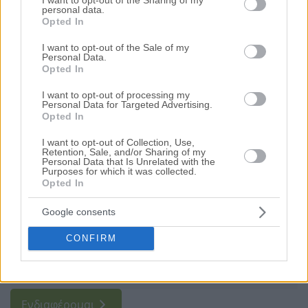
επαγγελματικών ή επενδυτικών αναγκών σας. Με
personal data.
not limited to your visit or usage behaviour. You may click to
πανελλαδικό δίκτυο συνεργατών - νομικών, δικαστικών
Opted In
grant or deny consent to Google and its third-party tags to
επιμελητών και πολιτικών μηχανικών – παρέχουμε
use your data for below specified purposes in below Google
πλήρεις υπηρεσίες σχεδιασμένες για εσάς.
I want to opt-out of the Sale of my
Personal Data.
consent section.
Υπηρεσίες
Opted In
Εξυπηρετεί όλη την Ελλάδα
I want to opt-out of processing my
Personal Data for Targeted Advertising.
Opted In
Τεχνικός έλεγχος ακινήτου
I want to opt-out of Collection, Use,
Retention, Sale, and/or Sharing of my
Έκδοση πιστοποιητικού ενεργειακής απόδοσης
Personal Data that Is Unrelated with the
(Π.Ε.Α.)
Purposes for which it was collected.
Opted In
Έκδοση ηλεκτρονικής ταυτότητας ακινήτου
Google consents
Νομιμοποίηση αυθαιρεσιών βάσει του νόμου
4.495/17
CONFIRM
Εκτίμηση τρέχουσας εμπορικής αξίας και
απόδοσης της επένδυσης
Ενδιαφέρομαι