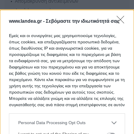
Απομάκρυνση αντικειμένων
Απολύμανση χώρων
Αποψιλώσεις οικοπέδων
www.landea.gr -
Σεβόμαστε την ιδιωτικότητά σας
Ενδιαφέρομαι
Εμείς και οι συνεργάτες μας χρησιμοποιούμε τεχνολογίες,
όπως cookies, και επεξεργαζόμαστε προσωπικά δεδομένα,
όπως διευθύνσεις IP και αναγνωριστικά cookies, για να
προσαρμόζουμε τις διαφημίσεις και το περιεχόμενο με βάση
HPL REAL ESTATE
τα ενδιαφέροντά σας, για να μετρήσουμε την απόδοση των
διαφημίσεων και του περιεχομένου και για να αποκτήσουμε
εις βάθος γνώση του κοινού που είδε τις διαφημίσεις και το
περιεχόμενο. Κάντε κλικ παρακάτω για να συμφωνήσετε με τη
χρήση αυτής της τεχνολογίας και την επεξεργασία των
προσωπικών σας δεδομένων για αυτούς τους σκοπούς.
Μπορείτε να αλλάξετε γνώμη και να αλλάξετε τις επιλογές της
συγκατάθεσής σας ανά πάσα στιγμή επιστρέφοντας σε αυτόν
τον ιστότοπο.
Η H.P.L. Real Estate παρέχει ολοκληρωμένη σειρά
υπηρεσιών στο κλάδο των πλειστηριασμών ακινήτων
Personal Data Processing Opt Outs
Please note that this website/app uses one or more Google
με γνώμονα την κάλυψη των οικιστικών,
services and may gather and store information including but
I want to opt-out of the Sharing of my