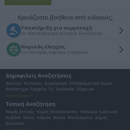
Χρειάζεσαι βοήθεια από ειδικούς;
Υποστήριξη για συμμετοχή
σε πλειστηριασμό (αίτηση/ διενέργεια)
Νομικός έλεγχος
Συντονισμός νομικών ενεργειών
Δημοφιλείς Αναζητήσεις
Ακίνητα
Κατοικίες
Διαμέρισμα
Επαγγελματικοί Χώροι
Κατάστημα
Γραφεία
Γη
Οικόπεδο
Πάρκινγκ
περισσότερα >>
Τοπική Αναζήτηση
Νομός Αττικής
Νομός Θεσσαλονίκης
Κέρκυρα
Ιωάννινα
Καβάλα
Βόλος
Λάρισα
Βούλα
Βουλιαγμένη
Δήμος
Διονύσου
περισσότερα >>