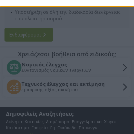
συμμετοχής
Υποστήριξη σε όλη την διαδικασία διενέργειας
του πλειστηριασμού
Ενδιαφέρομαι
Χρειάζεσαι βοήθεια από ειδικούς;
Νομικός έλεγχος
Συντονισμός νομικών ενεργειών
Τεχνικός έλεγχος και εκτίμηση
εμπορικής αξίας ακινήτου
Δημοφιλείς Αναζητήσεις
Ακίνητα
Κατοικίες
Διαμέρισμα
Επαγγελματικοί Χώροι
Κατάστημα
Γραφεία
Γη
Οικόπεδο
Πάρκινγκ