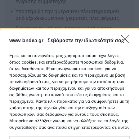
έγκρισης συμμετοχής
Υποστήριξη την ημέρα του πλειστηριασμού
από εξειδικευμένους χειριστές πλατφόρμας
Εκτίμηση συνολικού κόστους απόκτησης
ακινήτου
www.landea.gr -
Σεβόμαστε την ιδιωτικότητά σας
Συνεχής υποστήριξη σε όλα τα στάδια της
διενέργειας του πλειστηριασμού
Εμείς και οι συνεργάτες μας χρησιμοποιούμε τεχνολογίες,
Νομικός έλεγχος ακινήτου και της προδικασίας
όπως cookies, και επεξεργαζόμαστε προσωπικά δεδομένα,
του πλειστηριασμού
όπως διευθύνσεις IP και αναγνωριστικά cookies, για να
προσαρμόζουμε τις διαφημίσεις και το περιεχόμενο με βάση
τα ενδιαφέροντά σας, για να μετρήσουμε την απόδοση των
Ενδιαφέρομαι
διαφημίσεων και του περιεχομένου και για να αποκτήσουμε
εις βάθος γνώση του κοινού που είδε τις διαφημίσεις και το
περιεχόμενο. Κάντε κλικ παρακάτω για να συμφωνήσετε με τη
HPL REAL ESTATE
χρήση αυτής της τεχνολογίας και την επεξεργασία των
προσωπικών σας δεδομένων για αυτούς τους σκοπούς.
Μπορείτε να αλλάξετε γνώμη και να αλλάξετε τις επιλογές της
συγκατάθεσής σας ανά πάσα στιγμή επιστρέφοντας σε αυτόν
τον ιστότοπο.