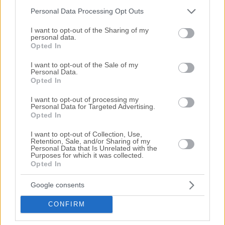
Personal Data Processing Opt Outs
Please note that this website/app uses one or more Google
services and may gather and store information including but
I want to opt-out of the Sharing of my
personal data.
not limited to your visit or usage behaviour. You may click to
Η H.P.L. Real Estate παρέχει ολοκληρωμένη σειρά
Opted In
grant or deny consent to Google and its third-party tags to
υπηρεσιών στο κλάδο των πλειστηριασμών ακινήτων
use your data for below specified purposes in below Google
I want to opt-out of the Sale of my
με γνώμονα την κάλυψη των οικιστικών,
Personal Data.
consent section.
επαγγελματικών ή επενδυτικών αναγκών σας. Με
Opted In
πανελλαδικό δίκτυο συνεργατών - νομικών, δικαστικών
επιμελητών και πολιτικών μηχανικών – παρέχουμε
I want to opt-out of processing my
Personal Data for Targeted Advertising.
πλήρεις υπηρεσίες σχεδιασμένες για εσάς.
Opted In
Υπηρεσίες
I want to opt-out of Collection, Use,
Εξυπηρετεί όλη την Ελλάδα
Retention, Sale, and/or Sharing of my
Personal Data that Is Unrelated with the
Purposes for which it was collected.
Opted In
Επιλογή και υπόδειξη κατάλληλων ακινήτων
Google consents
Διαδικασία εγγραφής στην πλατφόρμα eauction
και υποβολή δικαιολογητικών συμμετοχής
CONFIRM
Παρακολούθηση της διαδικασίας έγκρισης