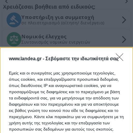
Χρειάζεσαι βοήθεια από ειδικούς;
Υποστήριξη για συμμετοχή
σε πλειστηριασμό (αίτηση/ διενέργεια)
Νομικός έλεγχος
Συντονισμός νομικών ενεργειών
Τεχνικός έλεγχος και εκτίμηση
www.landea.gr -
Σεβόμαστε την ιδιωτικότητά σας
εμπορικής αξίας ακινήτου
Εμείς και οι συνεργάτες μας χρησιμοποιούμε τεχνολογίες,
Θέλεις Τραπεζική Χρηματοδότηση;
όπως cookies, και επεξεργαζόμαστε προσωπικά δεδομένα,
όπως διευθύνσεις IP και αναγνωριστικά cookies, για να
προσαρμόζουμε τις διαφημίσεις και το περιεχόμενο με βάση
Ζητήστε χρηματοδότηση για την απόκτηση του
τα ενδιαφέροντά σας, για να μετρήσουμε την απόδοση των
συγκεκριμένου ακινήτου
διαφημίσεων και του περιεχομένου και για να αποκτήσουμε
εις βάθος γνώση του κοινού που είδε τις διαφημίσεις και το
περιεχόμενο. Κάντε κλικ παρακάτω για να συμφωνήσετε με τη
Προτεινόμενα Ακίνητα
χρήση αυτής της τεχνολογίας και την επεξεργασία των
Διαμέρισμα 108 τ.μ.
προσωπικών σας δεδομένων για αυτούς τους σκοπούς.