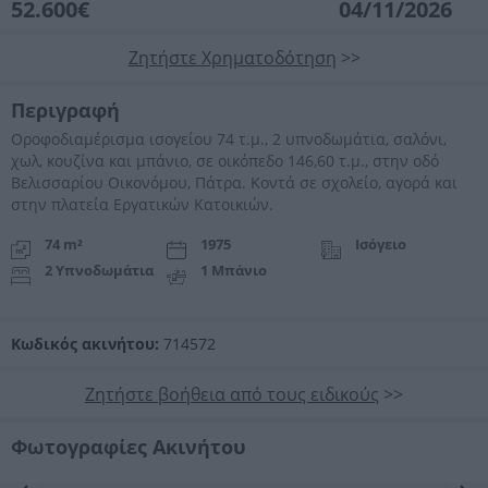
52.600€
04/11/2026
Ζητήστε Χρηματοδότηση
>>
Περιγραφή
Οροφοδιαμέρισμα ισογείου 74 τ.μ., 2 υπνοδωμάτια, σαλόνι,
χωλ, κουζίνα και μπάνιο, σε οικόπεδο 146,60 τ.μ., στην οδό
Βελισσαρίου Οικονόμου, Πάτρα. Κοντά σε σχολείο, αγορά και
στην πλατεία Εργατικών Κατοικιών.
74 m²
1975
Ισόγειο
2 Υπνοδωμάτια
1 Μπάνιο
Κωδικός ακινήτου:
714572
Ζητήστε βοήθεια από τους ειδικούς
>>
Φωτογραφίες Ακινήτου
Προηγούμενη
Επόμενη