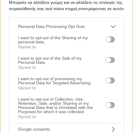
Μπορείτε να αλλάξετε γνώμη και να αλλάξετε τις επιλογές της
Αράτου, Κάτω Αχαία, Νομός Αχαίας
συγκατάθεσής σας ανά πάσα στιγμή επιστρέφοντας σε αυτόν
50.000€
τον ιστότοπο.
Πρώτη Προσφορά:
Personal Data Processing Opt Outs
Μονοκατοικία 102 τ.μ. και αποθήκη
Please note that this website/app uses one or more Google
20 τ.μ.
services and may gather and store information including but
I want to opt-out of the Sharing of my
personal data.
not limited to your visit or usage behaviour. You may click to
Κάτω Αλισσός, Κάτω Αχαία, Νομός Αχαίας
Opted In
grant or deny consent to Google and its third-party tags to
60.000€
Πρώτη Προσφορά:
use your data for below specified purposes in below Google
I want to opt-out of the Sale of my
Διαμέρισμα 62 τ.μ.
Personal Data.
consent section.
Opted In
Πάροδος Παύλου Παυλοπούλου 63, Πάτρα,
Νομός Αχαίας
I want to opt-out of processing my
Personal Data for Targeted Advertising.
61.000€
Πρώτη Προσφορά:
Opted In
Τιμές πώλησης/ενοικίασης κατοικιών στην
I want to opt-out of Collection, Use,
Retention, Sale, and/or Sharing of my
τοπική αγορά
Personal Data that Is Unrelated with the
Purposes for which it was collected.
Opted In
Τα πάντα για τους πλειστηριασμούς
Google consents