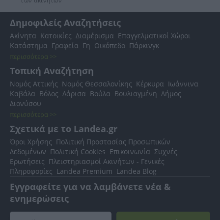
των ακινήτων
Δημοφιλείς Αναζητήσεις
Ακίνητα
Κατοικίες
Διαμέρισμα
Επαγγελματικοί Χώροι
Κατάστημα
Γραφεία
Γη
Οικόπεδο
Πάρκινγκ
περισσότερα >>
Τοπική Αναζήτηση
Νομός Αττικής
Νομός Θεσσαλονίκης
Κέρκυρα
Ιωάννινα
Καβάλα
Βόλος
Λάρισα
Βούλα
Βουλιαγμένη
Δήμος
Διονύσου
περισσότερα >>
Σχετικά με το Landea.gr
Όροι Χρήσης
Πολιτική Προστασίας Προσωπικών
Δεδομένων
Πολιτική Cookies
Επικοινωνία
Συχνές
Ερωτήσεις
Πλειστηριασμοί Ακινήτων - Γενικές
Πληροφορίες
Landea Premium
Landea Blog
Εγγραφείτε για να λαμβάνετε νέα &
ενημερώσεις