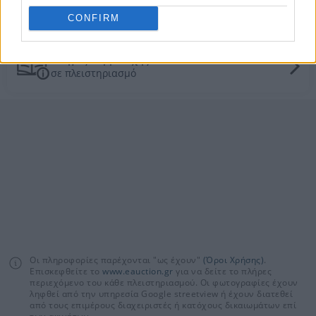
Γενικές πληροφορίες
για τους πλειστηριασμούς
CONFIRM
Οδηγός συμμετοχής
σε πλειστηριασμό
Οι πληροφορίες παρέχονται "ως έχουν"
(Όροι Χρήσης)
.
Επισκεφθείτε το
www.eauction.gr
για να δείτε το πλήρες
περιεχόμενο του κάθε πλειστηριασμού. Οι φωτογραφίες έχουν
ληφθεί από την υπηρεσία Google streetview ή έχουν διατεθεί
από τους επιμέρους διαχειριστές ή κατόχους δικαιωμάτων επί