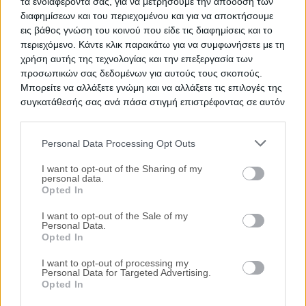
τα ενδιαφέροντά σας, για να μετρήσουμε την απόδοση των
Νομικός έλεγχος
διαφημίσεων και του περιεχομένου και για να αποκτήσουμε
Συντονισμός νομικών ενεργειών
εις βάθος γνώση του κοινού που είδε τις διαφημίσεις και το
περιεχόμενο. Κάντε κλικ παρακάτω για να συμφωνήσετε με τη
Τεχνικός έλεγχος και εκτίμηση
χρήση αυτής της τεχνολογίας και την επεξεργασία των
εμπορικής αξίας ακινήτου
προσωπικών σας δεδομένων για αυτούς τους σκοπούς.
Μπορείτε να αλλάξετε γνώμη και να αλλάξετε τις επιλογές της
συγκατάθεσής σας ανά πάσα στιγμή επιστρέφοντας σε αυτόν
Θέλεις Τραπεζική Χρηματοδότηση;
τον ιστότοπο.
Ζητήστε χρηματοδότηση για την απόκτηση του
Personal Data Processing Opt Outs
συγκεκριμένου ακινήτου
Please note that this website/app uses one or more Google
services and may gather and store information including but
I want to opt-out of the Sharing of my
personal data.
not limited to your visit or usage behaviour. You may click to
Opted In
Προτεινόμενα Ακίνητα
grant or deny consent to Google and its third-party tags to
use your data for below specified purposes in below Google
I want to opt-out of the Sale of my
Κατάστημα 245 τ.μ. με πατάρι 113 τ.μ.
HOT
Personal Data.
consent section.
Opted In
Λαγκαδά 27, Θεσσαλονίκη (Κέντρο,
Βαρδάρης, Ξηροκρήνη), Νομός
I want to opt-out of processing my
Θεσσαλονίκης
Personal Data for Targeted Advertising.
Opted In
245.000€
Πρώτη Προσφορά:
HOT