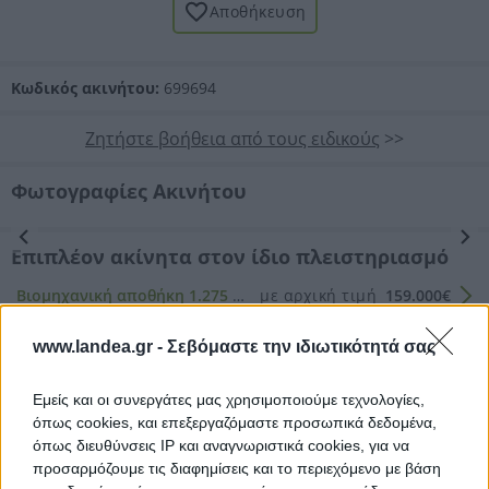
Αποθήκευση
Κωδικός ακινήτου:
699694
Ζητήστε βοήθεια από τους ειδικούς
>>
Φωτογραφίες Ακινήτου
Προηγούμενη
Επόμενη
Επιπλέον ακίνητα στον ίδιο πλειστηριασμό
Βιομηχανική αποθήκη 1.275 τ.μ.
με αρχική τιμή
159.000€
Κατάστημα 245 τ.μ. με πατάρι 113 τ.μ.
με αρχική τιμή
245.000€
www.landea.gr -
Σεβόμαστε την ιδιωτικότητά σας
Χρειάζεσαι βοήθεια από ειδικούς;
Εμείς και οι συνεργάτες μας χρησιμοποιούμε τεχνολογίες,
όπως cookies, και επεξεργαζόμαστε προσωπικά δεδομένα,
Υποστήριξη για συμμετοχή
όπως διευθύνσεις IP και αναγνωριστικά cookies, για να
σε πλειστηριασμό (αίτηση/ διενέργεια)
προσαρμόζουμε τις διαφημίσεις και το περιεχόμενο με βάση