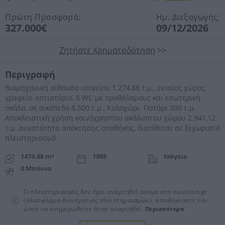
Πρώτη Προσφορά:
Ημ. Διεξαγωγής:
327.000€
09/12/2026
Ζητήστε Χρηματοδότηση
>>
Περιγραφή
Βιομηχανική αίθουσα ισογείου 1.274,88 τ.μ., ενιαίος χώρος,
γραφείο, εστιατόριο, 8 WC με προθάλαμους και εσωτερική
σκάλα, σε οικόπεδο 8.500 τ.μ., Καλοχώρι. Πατάρι 200 τ.μ.
Αποκλειστική χρήση κοινόχρηστου ακάλυπτου χώρου 2.941,12
τ.μ. Δυνατότητα απόκτησης αποθήκης, διατίθεται σε ξεχωριστό
πλειστηριασμό.
1474.88 m²
1988
Ισόγειο
8 Μπάνια
Ο πλειστηριασμός δεν έχει αναρτηθεί ακόμα στο eauction.gr
(πλατφόρμα διενέργειας πλειστηριασμών). Αποθηκεύστε τον
ώστε να ενημερωθείτε όταν αναρτηθεί.
Περισσότερα