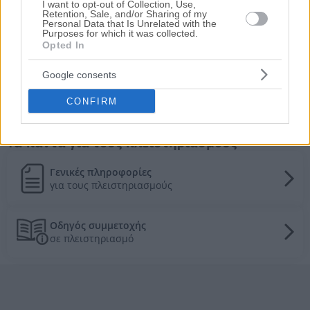
Βιομηχανική αποθήκη 1.275 τ.μ.
I want to opt-out of Collection, Use,
Retention, Sale, and/or Sharing of my
Καλοχώρι, Καλοχώρι, Νομός Θεσσαλονίκης
Personal Data that Is Unrelated with the
Purposes for which it was collected.
159.000€
Πρώτη Προσφορά:
Opted In
Google consents
Τιμές πώλησης/ενοικίασης κατοικιών στην
CONFIRM
τοπική αγορά
Τα πάντα για τους πλειστηριασμούς
Γενικές πληροφορίες
για τους πλειστηριασμούς
Οδηγός συμμετοχής
σε πλειστηριασμό