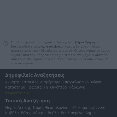
Οι πληροφορίες παρέχονται "ως έχουν"
(Όροι Χρήσης)
.
Επισκεφθείτε το
www.eauction.gr
για να δείτε το πλήρες
περιεχόμενο του κάθε πλειστηριασμού. Οι φωτογραφίες έχουν
ληφθεί από την υπηρεσία Google streetview ή έχουν διατεθεί
από τους επιμέρους διαχειριστές ή κατόχους δικαιωμάτων επί
των ακινήτων
Δημοφιλείς Αναζητήσεις
Ακίνητα
Κατοικίες
Διαμέρισμα
Επαγγελματικοί Χώροι
Κατάστημα
Γραφεία
Γη
Οικόπεδο
Πάρκινγκ
περισσότερα >>
Τοπική Αναζήτηση
Νομός Αττικής
Νομός Θεσσαλονίκης
Κέρκυρα
Ιωάννινα
Καβάλα
Βόλος
Λάρισα
Βούλα
Βουλιαγμένη
Δήμος