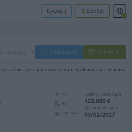
Εγγραφή
Είσοδος
el
Xάρτης
Αποθήκευση
νήτων όπως για παράδειγμα ακίνητα εξ αδιαιρέτου, επικαρπία
Πρώτη Προσφορά:
100 m²
123.000 €
ς
4ος
Ημ. Διεξαγωγής:
1 Μπάνιo
03/02/2027