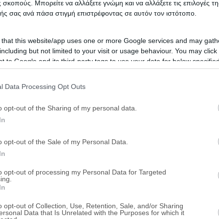
 σκοπούς. Μπορείτε να αλλάξετε γνώμη και να αλλάξετε τις επιλογές τη
Νηρηίδων & Σπάρτακου, Καρδίτσα, Νομ
ής σας ανά πάσα στιγμή επιστρέφοντας σε αυτόν τον ιστότοπο.
Χρηματοδότηση
Ταμείο Νομικών
 that this website/app uses one or more Google services and may gath
including but not limited to your visit or usage behaviour. You may click 
 to Google and its third-party tags to use your data for below specifi
Διαμέρισμα 89 τ.μ.
ogle consent section.
Μπαϊρακτάρη 20, Καρδίτσα, Νομός Καρ
l Data Processing Opt Outs
o opt-out of the Sharing of my personal data.
Χρηματοδότηση
Ταμείο Νομικών
In
Κατάστημα 41 τ.μ.
o opt-out of the Sale of my Personal Data.
In
Φράττη & Υψηλάντου, Καρδίτσα, Νομός
to opt-out of processing my Personal Data for Targeted
ing.
Χρηματοδότηση
Ταμείο Νομικών
In
o opt-out of Collection, Use, Retention, Sale, and/or Sharing
ersonal Data that Is Unrelated with the Purposes for which it
Επαγγελματικό κτήριο 413 τ.μ.