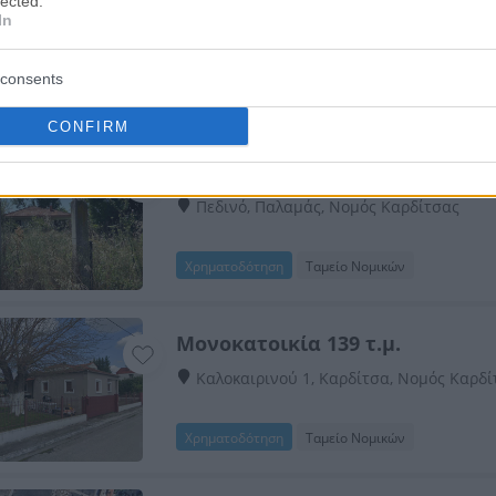
lected.
In
Άγιος Θεόδωρος, Κάμπος, Καρδίτσα, Νο
consents
Χρηματοδότηση
Ταμείο Νομικών
CONFIRM
Μονοκατοικία 100 τ.μ. με αποθή
Πεδινό, Παλαμάς, Νομός Καρδίτσας
Χρηματοδότηση
Ταμείο Νομικών
Mονοκατοικία 139 τ.μ.
Καλοκαιρινού 1, Καρδίτσα, Νομός Καρδί
Χρηματοδότηση
Ταμείο Νομικών