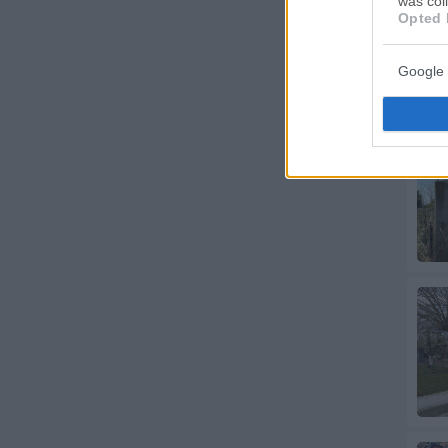
was col
Opted 
Google 