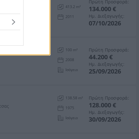
Πρώτη Προσφορά:
413.2 m²
134.000 €
μός Καρδίτσας
Ημ. Διεξαγωγής:
2011
07/10/2026
κη 15 τ.μ.
Πρώτη Προσφορά:
100 m²
44.200 €
2008
Ημ. Διεξαγωγής:
Ισόγειο
25/09/2026
Πρώτη Προσφορά:
138.58 m²
128.000 €
τσας
1975
Ημ. Διεξαγωγής:
Ισόγειο
30/09/2026