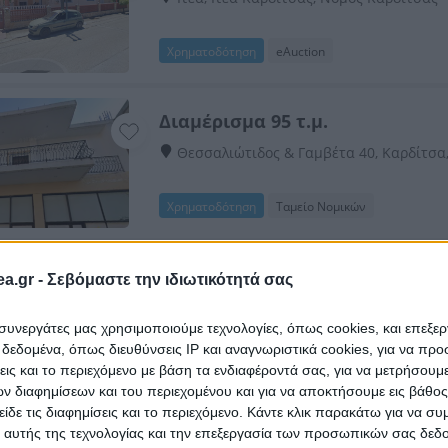
Χρηματοδότηση
eAuction
Διαμέρισμα 95 τ.μ.
Θεσσαλιώτιδος & Γαμβέτα 40, Καρδίτσα
Χρηματοδότηση
Ταμείο Νομικών
Διαμέρισμα 99 τ.μ.
a.gr -
Σεβόμαστε την ιδιωτικότητά σας
Μπαϊρακτάρη 20, Καρδίτσα, Νομός Καρ
ι συνεργάτες μας χρησιμοποιούμε τεχνολογίες, όπως cookies, και επεξε
εδομένα, όπως διευθύνσεις IP και αναγνωριστικά cookies, για να πρ
Χρηματοδότηση
Ταμείο Νομικών
σεις και το περιεχόμενο με βάση τα ενδιαφέροντά σας, για να μετρήσουμ
 διαφημίσεων και του περιεχομένου και για να αποκτήσουμε εις βάθο
είδε τις διαφημίσεις και το περιεχόμενο. Κάντε κλικ παρακάτω για να σ
Διαμέρισμα 69 τ.μ.
 αυτής της τεχνολογίας και την επεξεργασία των προσωπικών σας δεδ