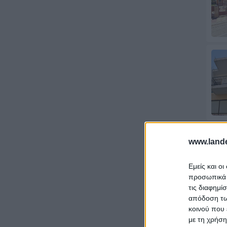
www.lande
Εμείς και ο
προσωπικά δ
τις διαφημί
απόδοση των
κοινού που 
με τη χρήση