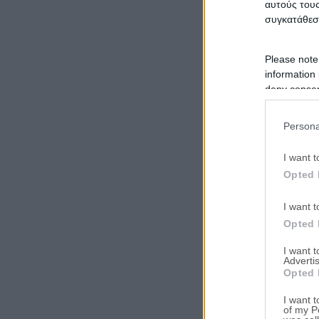
αυτούς τους
συγκατάθεσ
Please note
information 
deny consent
in below Go
Persona
I want t
Opted 
I want t
Opted 
I want 
Advertis
Opted 
I want t
of my P