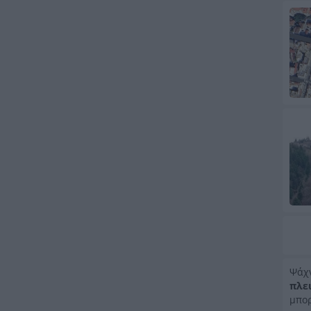
Ψάχ
πλε
μπορ