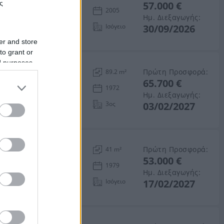
ς
57.000 €
ός Καρδίτσας
2005
Ημ. Διεξαγωγής:
Ισόγειο
30/09/2026
er and store
to grant or
ed purposes
Πρώτη Προσφορά:
89.2 m²
65.700 €
δίτσας
1972
Ημ. Διεξαγωγής:
3ος
03/02/2027
Πρώτη Προσφορά:
41 m²
53.000 €
 Καρδίτσας
1979
Ημ. Διεξαγωγής:
Ισόγειο
17/02/2027