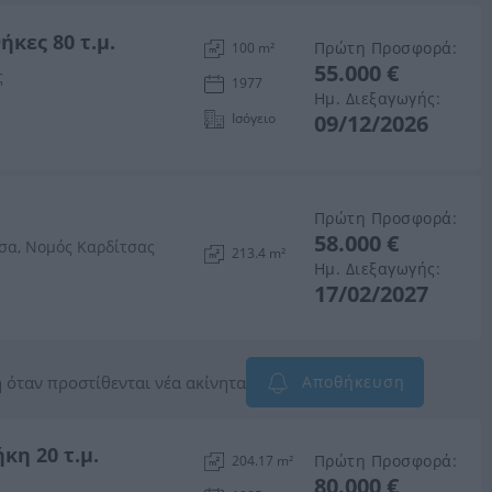
ήκες 80 τ.μ.
Πρώτη Προσφορά:
100 m²
55.000 €
ς
1977
Ημ. Διεξαγωγής:
Ισόγειο
09/12/2026
Πρώτη Προσφορά:
58.000 €
σα, Νομός Καρδίτσας
213.4 m²
Ημ. Διεξαγωγής:
17/02/2027
 όταν προστίθενται νέα ακίνητα
Αποθήκευση
κη 20 τ.μ.
Πρώτη Προσφορά:
204.17 m²
80.000 €